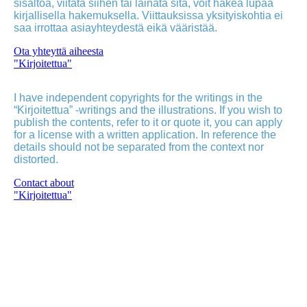
sisältöä, viitata siihen tai lainata sitä, voit hakea lupaa
kirjallisella hakemuksella. Viittauksissa yksityiskohtia ei
saa irrottaa asiayhteydestä eikä vääristää.
Ota yhteyttä aiheesta
"Kirjoitettua"
I have independent copyrights for the writings in the
“Kirjoitettua” -writings and the illustrations. If you wish to
publish the contents, refer to it or quote it, you can apply
for a license with a written application. In reference the
details should not be separated from the context nor
distorted.
Contact about
"Kirjoitettua"
Poutvaara_2022_GRAY