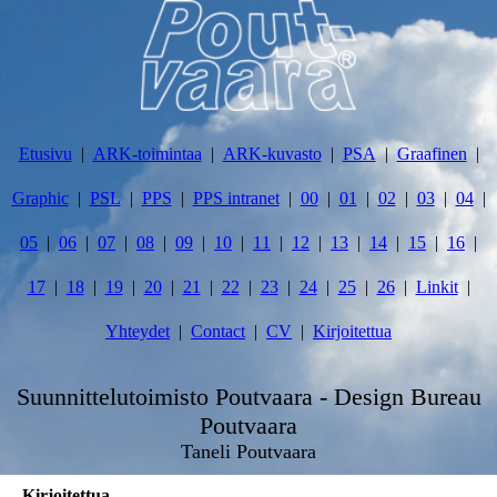
Etusivu
ARK-toimintaa
ARK-kuvasto
PSA
Graafinen
Graphic
PSL
PPS
PPS intranet
00
01
02
03
04
05
06
07
08
09
10
11
12
13
14
15
16
17
18
19
20
21
22
23
24
25
26
Linkit
Yhteydet
Contact
CV
Kirjoitettua
Suunnittelutoimisto Poutvaara - Design Bureau
Poutvaara
Taneli Poutvaara
Kirjoitettua