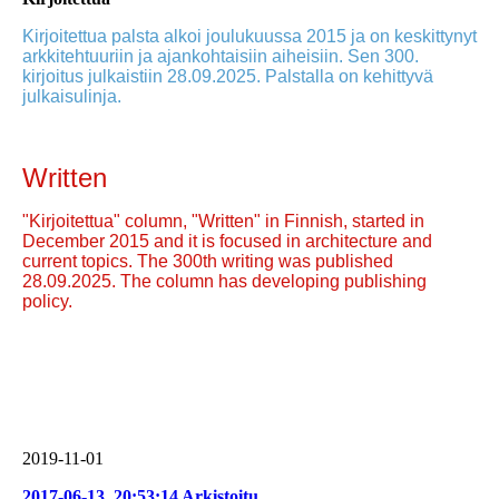
Kirjoitettua palsta alkoi joulukuussa 2015 ja on keskittynyt
arkkitehtuuriin ja ajankohtaisiin aiheisiin. Sen 300.
kirjoitus julkaistiin 28.09.2025. Palstalla on kehittyvä
julkaisulinja.
Written
"Kirjoitettua" column, "Written" in Finnish, started in
December 2015 and it is focused in architecture and
current topics. The 300th writing was published
28.09.2025. The column has developing publishing
policy.
2019-11-01
2017-06-13_20:53:14 Arkistoitu