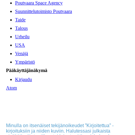
Poutvaara Space Agency
Suunnittelutoimisto Poutvaara
Taide
Talous
Urheilu
USA
Venäjä
Ympäristö
Pääkäyttäjänäkymä
Kirjaudu
Atom
Minulla on itsenäiset tekijänoikeudet ”Kirjoitettua” -
kirjoituksiin ja niiden kuviin. Halutessasi julkaista