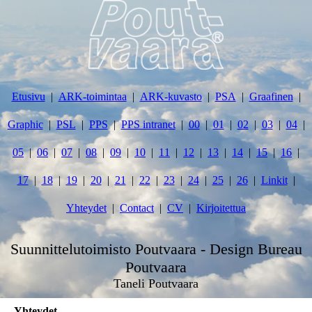
Etusivu
ARK-toimintaa
ARK-kuvasto
PSA
Graafinen
Graphic
PSL
PPS
PPS intranet
00
01
02
03
04
05
06
07
08
09
10
11
12
13
14
15
16
17
18
19
20
21
22
23
24
25
26
Linkit
Yhteydet
Contact
CV
Kirjoitettua
Suunnittelutoimisto Poutvaara - Design Bureau
Poutvaara
Taneli Poutvaara
Yhteydet