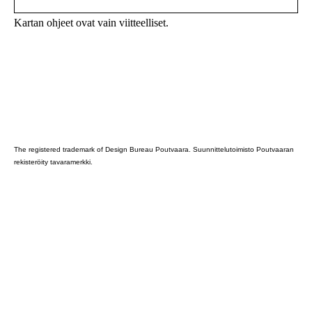
Kartan ohjeet ovat vain viitteelliset.
Poutvaara_2022_GRAY
The registered trademark of Design Bureau Poutvaara. Suunnittelutoimisto Poutvaaran
rekisteröity tavaramerkki.