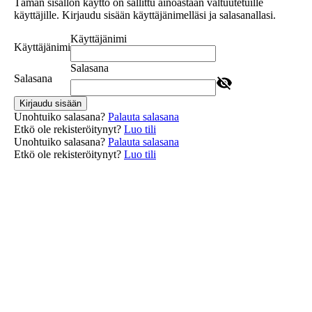
Tämän sisällön käyttö on sallittu ainoastaan valtuutetuille
käyttäjille. Kirjaudu sisään käyttäjänimelläsi ja salasanallasi.
Käyttäjänimi
Käyttäjänimi
Salasana
Salasana
Kirjaudu sisään
Unohtuiko salasana?
Palauta salasana
Etkö ole rekisteröitynyt?
Luo tili
Unohtuiko salasana?
Palauta salasana
Etkö ole rekisteröitynyt?
Luo tili