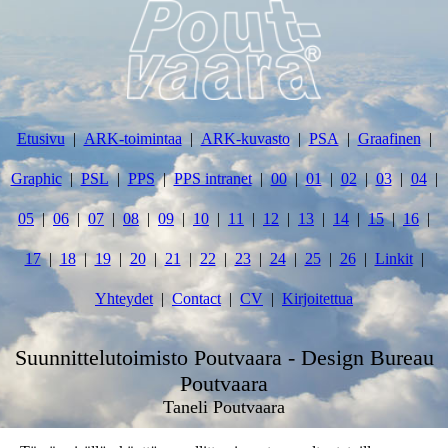
Etusivu
ARK-toimintaa
ARK-kuvasto
PSA
Graafinen
Graphic
PSL
PPS
PPS intranet
00
01
02
03
04
05
06
07
08
09
10
11
12
13
14
15
16
17
18
19
20
21
22
23
24
25
26
Linkit
Yhteydet
Contact
CV
Kirjoitettua
Suunnittelutoimisto Poutvaara - Design Bureau
Poutvaara
Taneli Poutvaara