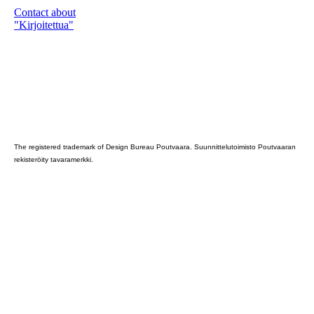
Contact about
"Kirjoitettua"
Poutvaara_2022_GRAY
The registered trademark of Design Bureau Poutvaara. Suunnittelutoimisto Poutvaaran
rekisteröity tavaramerkki.