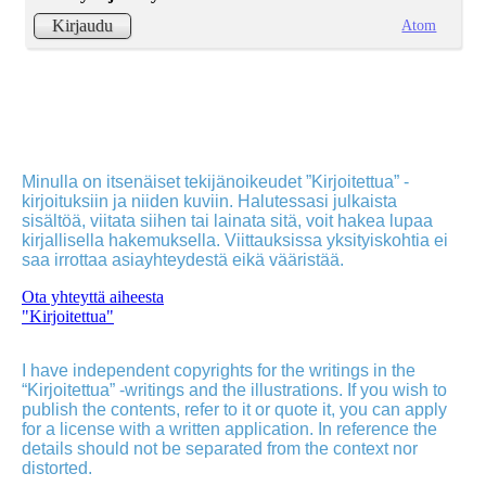
Atom
Kirjaudu
Minulla on itsenäiset tekijänoikeudet ”Kirjoitettua” -
kirjoituksiin ja niiden kuviin. Halutessasi julkaista
sisältöä, viitata siihen tai lainata sitä, voit hakea lupaa
kirjallisella hakemuksella. Viittauksissa yksityiskohtia ei
saa irrottaa asiayhteydestä eikä vääristää.
Ota yhteyttä aiheesta
"Kirjoitettua"
I have independent copyrights for the writings in the
“Kirjoitettua” -writings and the illustrations. If you wish to
publish the contents, refer to it or quote it, you can apply
for a license with a written application. In reference the
details should not be separated from the context nor
distorted.