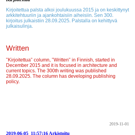
Kirjoitettua palsta alkoi joulukuussa 2015 ja on keskittynyt
arkkitehtuuriin ja ajankohtaisiin aiheisiin. Sen 300.
kirjoitus julkaistiin 28.09.2025. Palstalla on kehittyvä
julkaisulinja.
Written
"Kirjoitettua" column, "Written" in Finnish, started in
December 2015 and it is focused in architecture and
current topics. The 300th writing was published
28.09.2025. The column has developing publishing
policy.
2019-11-01
2019-06-05_11:57:16 Arkistoitu