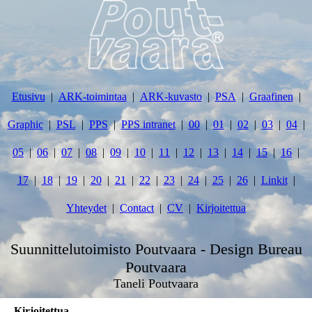
Etusivu
ARK-toimintaa
ARK-kuvasto
PSA
Graafinen
Graphic
PSL
PPS
PPS intranet
00
01
02
03
04
05
06
07
08
09
10
11
12
13
14
15
16
17
18
19
20
21
22
23
24
25
26
Linkit
Yhteydet
Contact
CV
Kirjoitettua
Suunnittelutoimisto Poutvaara - Design Bureau
Poutvaara
Taneli Poutvaara
Kirjoitettua