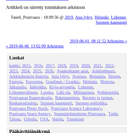
Artikkeli on siirretty toimituksen arkistoon
Taneli_Poutvaara - 18:09:56 @
2019
,
Asia lyhyt
,
Helsinki
,
Liikenne
,
Suomen kaupungit
2019-06-01_08:11:52 Arkistoitu »
« 2019-06-06_13:02:09 Arkistoitu
Luokat
kaikki
2015
2016
2017
2018
2019
2020
2021
2022
2023
2024
2025
2026
Ajankohtaiset asiat
Arkkitehtuuri
Arkkitehtuurin historia
Asia lyhyt
Avaruus
Britannia
Design
Energia
Eurooppa
Graafinen / Graphic
Helsinki
Historia
Jalkapallo
Jääkiekko
Kirja-arvostelu
Liikenne
Liikennevälineet
Luonto
Lähi-itä
Militaarinen
Poikkeustila
Poutvaaran Kamerakoulu
Rakentaminen
Ravinto ja juomat
Roskapostipalsta
Suomen kaupungit
Suomen politiikka
Poutvaara Photo Stock
Poutvaara Science Laboratory
Poutvaara Space Agency
Suunnittelutoimisto Poutvaara
Taide
Talous
Urheilu
USA
Venäjä
Ympäristö
Pääkäyttäjänäkymä