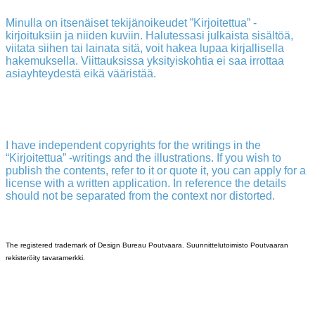
Minulla on itsenäiset tekijänoikeudet ”Kirjoitettua” -
kirjoituksiin ja niiden kuviin. Halutessasi julkaista sisältöä,
viitata siihen tai lainata sitä, voit hakea lupaa kirjallisella
hakemuksella. Viittauksissa yksityiskohtia ei saa irrottaa
asiayhteydestä eikä vääristää.
I have independent copyrights for the writings in the
“Kirjoitettua” -writings and the illustrations. If you wish to
publish the contents, refer to it or quote it, you can apply for a
license with a written application. In reference the details
should not be separated from the context nor distorted.
The registered trademark of Design Bureau Poutvaara. Suunnittelutoimisto Poutvaaran
rekisteröity tavaramerkki.