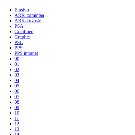
Etusivu
ARK-toimintaa
ARK-kuvasto
PSA
Graafinen
Graphic
PSL
PPS
PPS intranet
00
01
02
03
04
05
06
07
08
09
10
11
12
13
14