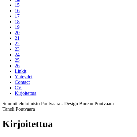
15
16
17
18
19
20
21
22
23
24
25
26
Linkit
Yhteydet
Contact
CV
Kirjoitettua
Suunnittelutoimisto Poutvaara - Design Bureau Poutvaara
Taneli Poutvaara
Kirjoitettua