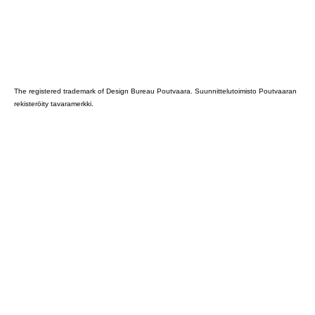
Poutvaara_2022_GRAY
The registered trademark of Design Bureau Poutvaara. Suunnittelutoimisto Poutvaaran
rekisteröity tavaramerkki.