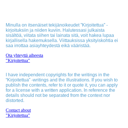
Minulla on itsenäiset tekijänoikeudet ”Kirjoitettua” -
kirjoituksiin ja niiden kuviin. Halutessasi julkaista
sisältöä, viitata siihen tai lainata sitä, voit hakea lupaa
kirjallisella hakemuksella. Viittauksissa yksityiskohtia ei
saa irrottaa asiayhteydestä eikä vääristää.
Ota yhteyttä aiheesta
"Kirjoitettua"
I have independent copyrights for the writings in the
“Kirjoitettua” -writings and the illustrations. If you wish to
publish the contents, refer to it or quote it, you can apply
for a license with a written application. In reference the
details should not be separated from the context nor
distorted.
Contact about
"Kirjoitettua"