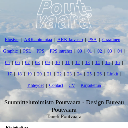
Etusivu
ARK-toimintaa
ARK-kuvasto
PSA
Graafinen
Graphic
PSL
PPS
PPS intranet
00
01
02
03
04
05
06
07
08
09
10
11
12
13
14
15
16
17
18
19
20
21
22
23
24
25
26
Linkit
Yhteydet
Contact
CV
Kirjoitettua
Suunnittelutoimisto Poutvaara - Design Bureau
Poutvaara
Taneli Poutvaara
Kirjoitettua