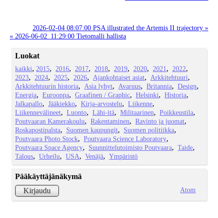
2026-02-04 08:07:00 PSA illustrated the Artemis II trajectory »
« 2026-06-02_11:29:00 Tietomalli hallista
Luokat
kaikki
2015
2016
2017
2018
2019
2020
2021
2022
2023
2024
2025
2026
Ajankohtaiset asiat
Arkkitehtuuri
Arkkitehtuurin historia
Asia lyhyt
Avaruus
Britannia
Design
Energia
Eurooppa
Graafinen / Graphic
Helsinki
Historia
Jalkapallo
Jääkiekko
Kirja-arvostelu
Liikenne
Liikennevälineet
Luonto
Lähi-itä
Militaarinen
Poikkeustila
Poutvaaran Kamerakoulu
Rakentaminen
Ravinto ja juomat
Roskapostipalsta
Suomen kaupungit
Suomen politiikka
Poutvaara Photo Stock
Poutvaara Science Laboratory
Poutvaara Space Agency
Suunnittelutoimisto Poutvaara
Taide
Talous
Urheilu
USA
Venäjä
Ympäristö
Pääkäyttäjänäkymä
Atom
Kirjaudu