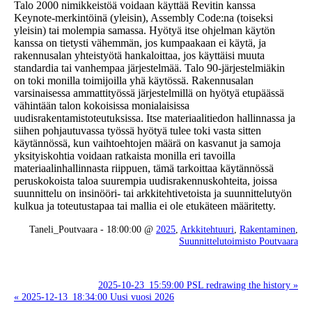
Talo 2000 nimikkeistöä voidaan käyttää Revitin kanssa
Keynote-merkintöinä (yleisin), Assembly Code:na (toiseksi
yleisin) tai molempia samassa. Hyötyä itse ohjelman käytön
kanssa on tietysti vähemmän, jos kumpaakaan ei käytä, ja
rakennusalan yhteistyötä hankaloittaa, jos käyttäisi muuta
standardia tai vanhempaa järjestelmää. Talo 90-järjestelmiäkin
on toki monilla toimijoilla yhä käytössä. Rakennusalan
varsinaisessa ammattityössä järjestelmillä on hyötyä etupäässä
vähintään talon kokoisissa monialaisissa
uudisrakentamistoteutuksissa. Itse materiaalitiedon hallinnassa ja
siihen pohjautuvassa työssä hyötyä tulee toki vasta sitten
käytännössä, kun vaihtoehtojen määrä on kasvanut ja samoja
yksityiskohtia voidaan ratkaista monilla eri tavoilla
materiaalinhallinnasta riippuen, tämä tarkoittaa käytännössä
peruskokoista taloa suurempia uudisrakennuskohteita, joissa
suunnittelu on insinööri- tai arkkitehtivetoista ja suunnittelutyön
kulkua ja toteutustapaa tai mallia ei ole etukäteen määritetty.
Taneli_Poutvaara - 18:00:00 @
2025
,
Arkkitehtuuri
,
Rakentaminen
,
Suunnittelutoimisto Poutvaara
2025-10-23_15:59:00 PSL redrawing the history »
« 2025-12-13_18:34:00 Uusi vuosi 2026