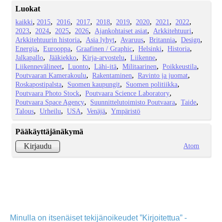
Luokat
kaikki
2015
2016
2017
2018
2019
2020
2021
2022
2023
2024
2025
2026
Ajankohtaiset asiat
Arkkitehtuuri
Arkkitehtuurin historia
Asia lyhyt
Avaruus
Britannia
Design
Energia
Eurooppa
Graafinen / Graphic
Helsinki
Historia
Jalkapallo
Jääkiekko
Kirja-arvostelu
Liikenne
Liikennevälineet
Luonto
Lähi-itä
Militaarinen
Poikkeustila
Poutvaaran Kamerakoulu
Rakentaminen
Ravinto ja juomat
Roskapostipalsta
Suomen kaupungit
Suomen politiikka
Poutvaara Photo Stock
Poutvaara Science Laboratory
Poutvaara Space Agency
Suunnittelutoimisto Poutvaara
Taide
Talous
Urheilu
USA
Venäjä
Ympäristö
Pääkäyttäjänäkymä
Atom
Kirjaudu
Minulla on itsenäiset tekijänoikeudet ”Kirjoitettua” -