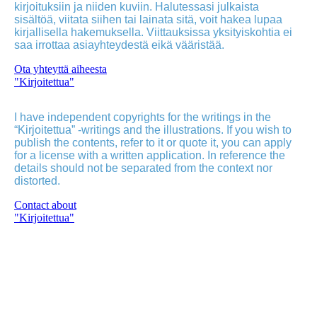
kirjoituksiin ja niiden kuviin. Halutessasi julkaista
sisältöä, viitata siihen tai lainata sitä, voit hakea lupaa
kirjallisella hakemuksella. Viittauksissa yksityiskohtia ei
saa irrottaa asiayhteydestä eikä vääristää.
Ota yhteyttä aiheesta
"Kirjoitettua"
I have independent copyrights for the writings in the
“Kirjoitettua” -writings and the illustrations. If you wish to
publish the contents, refer to it or quote it, you can apply
for a license with a written application. In reference the
details should not be separated from the context nor
distorted.
Contact about
"Kirjoitettua"