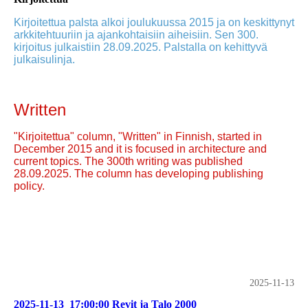
Kirjoitettua palsta alkoi joulukuussa 2015 ja on keskittynyt
arkkitehtuuriin ja ajankohtaisiin aiheisiin. Sen 300.
kirjoitus julkaistiin 28.09.2025. Palstalla on kehittyvä
julkaisulinja.
Written
"Kirjoitettua" column, "Written" in Finnish, started in
December 2015 and it is focused in architecture and
current topics. The 300th writing was published
28.09.2025. The column has developing publishing
policy.
2025-11-13
2025-11-13_17:00:00 Revit ja Talo 2000