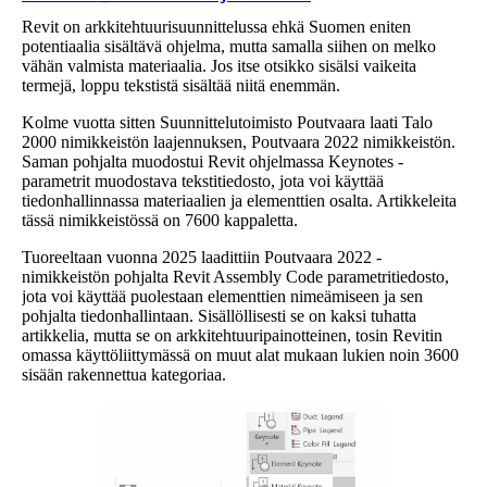
Revit on arkkitehtuurisuunnittelussa ehkä Suomen eniten
potentiaalia sisältävä ohjelma, mutta samalla siihen on melko
vähän valmista materiaalia. Jos itse otsikko sisälsi vaikeita
termejä, loppu tekstistä sisältää niitä enemmän.
Kolme vuotta sitten Suunnittelutoimisto Poutvaara laati Talo
2000 nimikkeistön laajennuksen, Poutvaara 2022 nimikkeistön.
Saman pohjalta muodostui Revit ohjelmassa Keynotes -
parametrit muodostava tekstitiedosto, jota voi käyttää
tiedonhallinnassa materiaalien ja elementtien osalta. Artikkeleita
tässä nimikkeistössä on 7600 kappaletta.
Tuoreeltaan vuonna 2025 laadittiin Poutvaara 2022 -
nimikkeistön pohjalta Revit Assembly Code parametritiedosto,
jota voi käyttää puolestaan elementtien nimeämiseen ja sen
pohjalta tiedonhallintaan. Sisällöllisesti se on kaksi tuhatta
artikkelia, mutta se on arkkitehtuuripainotteinen, tosin Revitin
omassa käyttöliittymässä on muut alat mukaan lukien noin 3600
sisään rakennettua kategoriaa.