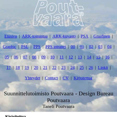
Etusivu
ARK-toimintaa
ARK-kuvasto
PSA
Graafinen
Graphic
PSL
PPS
PPS intranet
00
01
02
03
04
05
06
07
08
09
10
11
12
13
14
15
16
17
18
19
20
21
22
23
24
25
26
Linkit
Yhteydet
Contact
CV
Kirjoitettua
Suunnittelutoimisto Poutvaara - Design Bureau
Poutvaara
Taneli Poutvaara
Kirjoitettua