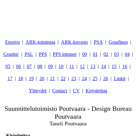
Etusivu
ARK-toimintaa
ARK-kuvasto
PSA
Graafinen
Graphic
PSL
PPS
PPS intranet
00
01
02
03
04
05
06
07
08
09
10
11
12
13
14
15
16
17
18
19
20
21
22
23
24
25
26
Linkit
Yhteydet
Contact
CV
Kirjoitettua
Suunnittelutoimisto Poutvaara - Design Bureau
Poutvaara
Taneli Poutvaara
Kirjoitettua