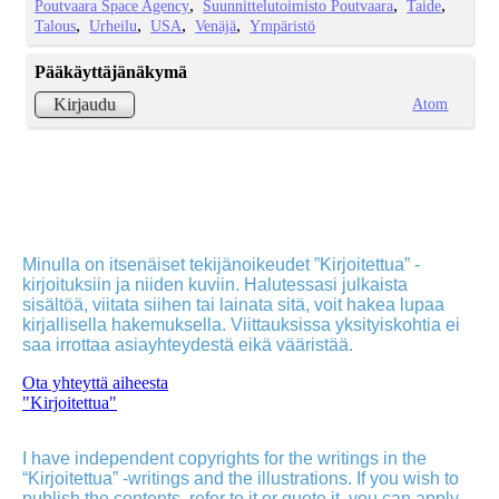
Poutvaara Space Agency
Suunnittelutoimisto Poutvaara
Taide
Talous
Urheilu
USA
Venäjä
Ympäristö
Pääkäyttäjänäkymä
Atom
Kirjaudu
Minulla on itsenäiset tekijänoikeudet ”Kirjoitettua” -
kirjoituksiin ja niiden kuviin. Halutessasi julkaista
sisältöä, viitata siihen tai lainata sitä, voit hakea lupaa
kirjallisella hakemuksella. Viittauksissa yksityiskohtia ei
saa irrottaa asiayhteydestä eikä vääristää.
Ota yhteyttä aiheesta
"Kirjoitettua"
I have independent copyrights for the writings in the
“Kirjoitettua” -writings and the illustrations. If you wish to
publish the contents, refer to it or quote it, you can apply