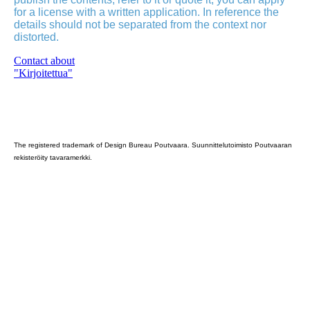
for a license with a written application. In reference the
details should not be separated from the context nor
distorted.
Contact about
"Kirjoitettua"
Poutvaara_2022_GRAY
The registered trademark of Design Bureau Poutvaara. Suunnittelutoimisto Poutvaaran
rekisteröity tavaramerkki.