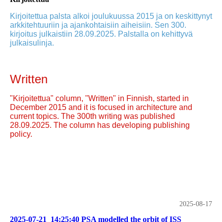
Kirjoitettua palsta alkoi joulukuussa 2015 ja on keskittynyt
arkkitehtuuriin ja ajankohtaisiin aiheisiin. Sen 300.
kirjoitus julkaistiin 28.09.2025. Palstalla on kehittyvä
julkaisulinja.
Written
"Kirjoitettua" column, "Written" in Finnish, started in
December 2015 and it is focused in architecture and
current topics. The 300th writing was published
28.09.2025. The column has developing publishing
policy.
2025-08-17
2025-07-21_14:25:40 PSA modelled the orbit of ISS