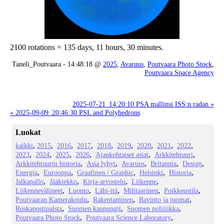
2100 rotations = 135 days, 11 hours, 30 minutes.
Taneli_Poutvaara - 14:48:18 @
2025
,
Avaruus
,
Poutvaara Photo Stock
,
Poutvaara Space Agency
2025-07-21_14:20:10 PSA mallinsi ISS:n radan »
« 2025-09-09_20:46:30 PSL and Polyhedrons
Luokat
kaikki
2015
2016
2017
2018
2019
2020
2021
2022
2023
2024
2025
2026
Ajankohtaiset asiat
Arkkitehtuuri
Arkkitehtuurin historia
Asia lyhyt
Avaruus
Britannia
Design
Energia
Eurooppa
Graafinen / Graphic
Helsinki
Historia
Jalkapallo
Jääkiekko
Kirja-arvostelu
Liikenne
Liikennevälineet
Luonto
Lähi-itä
Militaarinen
Poikkeustila
Poutvaaran Kamerakoulu
Rakentaminen
Ravinto ja juomat
Roskapostipalsta
Suomen kaupungit
Suomen politiikka
Poutvaara Photo Stock
Poutvaara Science Laboratory