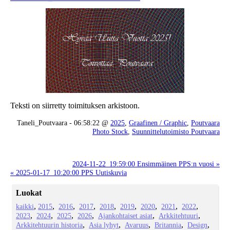
Teksti on siirretty toimituksen arkistoon.
Taneli_Poutvaara - 06:58:22 @
2025
,
Graafinen / Graphic
,
Poutvaara
Photo Stock
,
Suunnittelutoimisto Poutvaara
2024-11-22_19:59:00 Ensimmäinen PPS:n vuosi »
« 2025-01-17_10:20:00 PPS Uutiskuvia
Luokat
kaikki
2015
2016
2017
2018
2019
2020
2021
2022
2023
2024
2025
2026
Ajankohtaiset asiat
Arkkitehtuuri
Arkkitehtuurin historia
Asia lyhyt
Avaruus
Britannia
Design