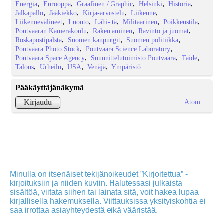
Energia
Eurooppa
Graafinen / Graphic
Helsinki
Historia
Jalkapallo
Jääkiekko
Kirja-arvostelu
Liikenne
Liikennevälineet
Luonto
Lähi-itä
Militaarinen
Poikkeustila
Poutvaaran Kamerakoulu
Rakentaminen
Ravinto ja juomat
Roskapostipalsta
Suomen kaupungit
Suomen politiikka
Poutvaara Photo Stock
Poutvaara Science Laboratory
Poutvaara Space Agency
Suunnittelutoimisto Poutvaara
Taide
Talous
Urheilu
USA
Venäjä
Ympäristö
Pääkäyttäjänäkymä
Atom
Kirjaudu
Minulla on itsenäiset tekijänoikeudet ”Kirjoitettua” -
kirjoituksiin ja niiden kuviin. Halutessasi julkaista
sisältöä, viitata siihen tai lainata sitä, voit hakea lupaa
kirjallisella hakemuksella. Viittauksissa yksityiskohtia ei
saa irrottaa asiayhteydestä eikä vääristää.