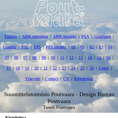
Etusivu
ARK-toimintaa
ARK-kuvasto
PSA
Graafinen
Graphic
PSL
PPS
PPS intranet
00
01
02
03
04
05
06
07
08
09
10
11
12
13
14
15
16
17
18
19
20
21
22
23
24
25
26
Linkit
Yhteydet
Contact
CV
Kirjoitettua
Suunnittelutoimisto Poutvaara - Design Bureau
Poutvaara
Taneli Poutvaara
Kirjoitettua