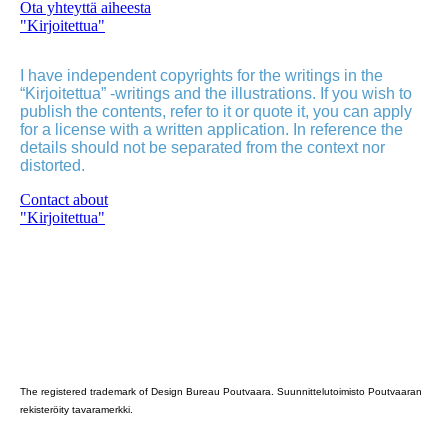
Ota yhteyttä aiheesta
"Kirjoitettua"
I have independent copyrights for the writings in the
“Kirjoitettua” -writings and the illustrations. If you wish to
publish the contents, refer to it or quote it, you can apply
for a license with a written application. In reference the
details should not be separated from the context nor
distorted.
Contact about
"Kirjoitettua"
Poutvaara_2022_GRAY
The registered trademark of Design Bureau Poutvaara. Suunnittelutoimisto Poutvaaran
rekisteröity tavaramerkki.