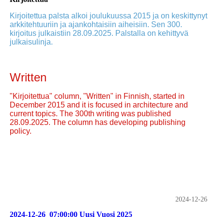
Kirjoitettua palsta alkoi joulukuussa 2015 ja on keskittynyt
arkkitehtuuriin ja ajankohtaisiin aiheisiin. Sen 300.
kirjoitus julkaistiin 28.09.2025. Palstalla on kehittyvä
julkaisulinja.
Written
"Kirjoitettua" column, "Written" in Finnish, started in
December 2015 and it is focused in architecture and
current topics. The 300th writing was published
28.09.2025. The column has developing publishing
policy.
2024-12-26
2024-12-26_07:00:00 Uusi Vuosi 2025