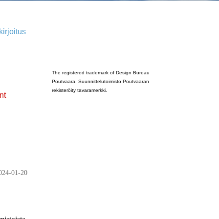
irjoitus
Poutvaara_2022_GRAY
The registered trademark of Design Bureau
Poutvaara. Suunnittelutoimisto Poutvaaran
rekisteröity tavaramerkki.
nt
024-01-20