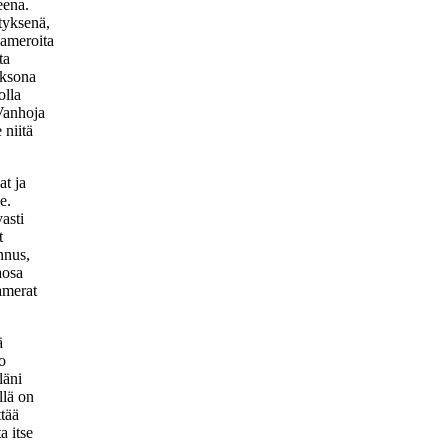
eena.
ityksenä,
kameroita
ta
aksona
olla
 Vanhoja
 niitä
at ja
e.
asti
t
nnus,
aosa
kamerat
ä
o
läni
llä on
ttää
a itse