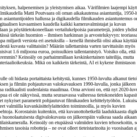
hityksen, halpenemisen ja yleistymisen aikaa. Värifilmien laajempi käyt
Filmikaudella Matti Poutvaara oli oman aikakautensa asiantuntija, 1950-l
asiantuntijoiden hallussa ja digikaudella filmikauden asiantuntemus o
digitaalisen kuvaamisen kaudella kaikki kameravalmistajat ja kuvan
llaan ja pöytätietokoneellaan vertailukelpoisia parametrejä, joiden yhdis
 tässä tärkeän huomion – ihmisen harkinnan ja arvostelukyvyn: teoriass
a miljardi versiota eri asetuksilla – kenellä ihmisellä olisi aikaa käyttä
stä kuvasta valittaisiin? Määrän tallettamista varten tarvittaisiin myös
sivat 1.6 miljoona euroa, poissulkien tallentamistyö. Voisiko olla, että
 paremmin? Keinoäly on parhaimmillaan keskinkertainen taiteilija, mutta
eriaalioikeuksia. Mikä on kaikkein tärkeintä, AI ei kykene ihmistason
lle oli hidasta portaittaista kehitystä, kunnes 1950-luvulta alkanut tie
ksen ja filmiin pohjautuvan valokuvauksen 1990-luvulla, jonka jälkeen
taa radikaalisti uudenlaista maailmaa. Oma arvioni on, että nyt 2020-luv
pua ei ole näkyvissä, mutta seuraavassa vaiheessa tietokoneiden kapasite
net nykyiset parametrit pohjautuvat filmikauden kehittelytyöhön. Lukuis
eet valmiilla kuvankäsittelylaitteiden toiminnoilla, ja myös kuvien
oehtoja. Korostaisin kuitenkin, että kuvanottohetkellä laadukkaasta digi
s huonolaatuisesta digivalokuvasta on jälkeenpäin vaikeaa saada aikaan
laiskameralla. Keinoäly on etupäässä valmiiden kuvien tehosekoitin, s
isen tasoisia robotteja – ne ovat olleet tieteistarinoita jo vuosisadan a