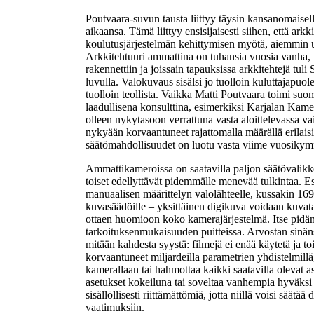
Poutvaara-suvun tausta liittyy täysin kansanomaisel
aikaansa. Tämä liittyy ensisijaisesti siihen, että ar
koulutusjärjestelmän kehittymisen myötä, aiemmin u
Arkkitehtuuri ammattina on tuhansia vuosia vanha, 
rakennettiin ja joissain tapauksissa arkkitehtejä t
luvulla. Valokuvaus sisälsi jo tuolloin kuluttajapuo
tuolloin teollista. Vaikka Matti Poutvaara toimi su
laadullisena konsulttina, esimerkiksi Karjalan Kame
olleen nykytasoon verrattuna vasta aloittelevassa v
nykyään korvaantuneet rajattomalla määrällä erilaisia
säätömahdollisuudet on luotu vasta viime vuosikym
Ammattikameroissa on saatavilla paljon säätövalikkoj
toiset edellyttävät pidemmälle menevää tulkintaa. E
manuaalisen määrittelyn valolähteelle, kussakin 16
kuvasäädöille – yksittäinen digikuva voidaan kuvata 
ottaen huomioon koko kamerajärjestelmä. Itse pidän 
tarkoituksenmukaisuuden puitteissa. Arvostan sinänsä
mitään kahdesta syystä: filmejä ei enää käytetä ja 
korvaantuneet miljardeilla parametrien yhdistelmillä
kamerallaan tai hahmottaa kaikki saatavilla olevat
asetukset kokeiluna tai soveltaa vanhempia hyväksi 
sisällöllisesti riittämättömiä, jotta niillä voisi säät
vaatimuksiin.