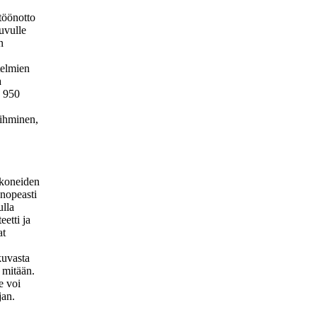
töönotto
uvulle
n
telmien
a
ä 950
 ihminen,
tokoneiden
 nopeasti
ulla
etti ja
at
kuvasta
 mitään.
e voi
jan.