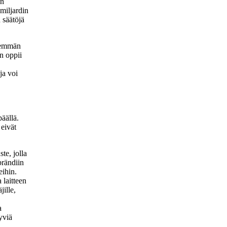
en
miljardin
 säätöjä
Enemmän
in oppii
ja voi
äällä.
eivät
te, jolla
brändiin
eihin.
 laitteen
ille,
a
yviä