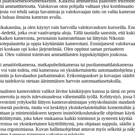
miin päätöksentekoesimerkkeihin. Kaikissa ammateissa päätösten tekemin
tä ammattitietoutta. Valokuvan oton pohjalla valitaan yksi kombinaatio 
josta voi tehdä satoja havaintoja ja valokuvaajan taito on valita kameran
ä haluaa ilmaista kameran avulla.
a aikakausina, ja olen käynyt vain harvoilla valokuvauksen kursseilla. 
-tiedettä, jotka ovat vaativampia aloja. Tällä taustalla sanoisin, että kuk
aiken kameroista, perustaisin kameratehtaan tai liittyisin Nikonin
tuotepalautetta ja oppia käyttämään kameroitani. Ensisijaisesti valokuvaa
a ei koskaan opi koko järjestelmää. Olen oppinut saman periaatteen
ä. Olen valinnut toimivani ammattilaisten loppukäyttäjien joukossa.
esti amatöörikameraa, matkapuhelinkameraa tai puoliammattilaiskameraa
oi vain todeta, että kamerassa on yksinkertaistettu automaattiohjelma p
iin ja kuvalaadun parhaimmaksi. Erikoistapaukset ja kuvaajan säädöt 
a taidekuvia otetaan äärimmäisen harvoin automaattiasetuksilla.
taalisten kameroideni valikot lävitse käsikirjojen kanssa ja tämä on perus
ameroita ja myös tulevaisuudessa vähemmällä työllä. Kehitystyö, jossa 
vestointi yritykseltä liittyen kameravalmistajan yrityskohtaisiin standard
estä puolesta, mutta voi keskittyä yksinkertaistettuihin komentoihin ja
uttaan ja minimoidakseen tarpeen insinöörikoulutukselle ohjelman käyttäj
yttöliittymän, joka lukee mukaansa kaikki toiminnot ja systeemi käyttää
oissa on yksinkertainen käyttöliittymä, jota ohjataan nappula, säädin j
issa ergonomiassa. Kuvan hallintaohjelmat antavat myös selkeitä ja näk
iten kameran toiminnot vaikuttavat tuloksiin.