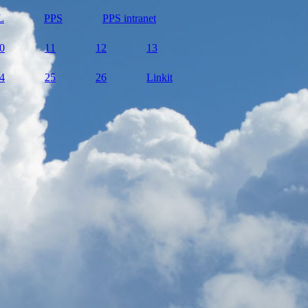
L
PPS
PPS intranet
0
11
12
13
4
25
26
Linkit