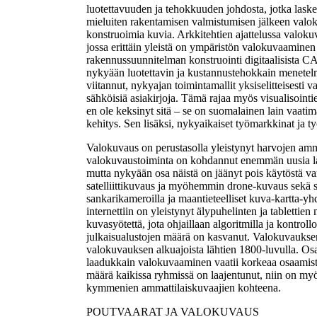
luotettavuuden ja tehokkuuden johdosta, jotka lask
mieluiten rakentamisen valmistumisen jälkeen valoku
konstruoimia kuvia. Arkkitehtien ajattelussa valokuv
jossa erittäin yleistä on ympäristön valokuvaaminen 
rakennussuunnitelman konstruointi digitaalisista CA
nykyään luotettavin ja kustannustehokkain menetelm
viitannut, nykyajan toimintamallit yksiselitteisesti 
sähköisiä asiakirjoja. Tämä rajaa myös visualisoint
en ole keksinyt sitä – se on suomalainen lain vaati
kehitys. Sen lisäksi, nykyaikaiset työmarkkinat ja ty
Valokuvaus on perustasolla yleistynyt harvojen amma
valokuvaustoiminta on kohdannut enemmän uusia lak
mutta nykyään osa näistä on jäänyt pois käytöstä va
satelliittikuvaus ja myöhemmin drone-kuvaus sekä sat
sankarikameroilla ja maantieteelliset kuva-kartta-yh
internettiin on yleistynyt älypuhelinten ja tablettie
kuvasyötettä, jota ohjaillaan algoritmilla ja kontrol
julkaisualustojen määrä on kasvanut. Valokuvauksen 
valokuvauksen alkuajoista lähtien 1800-luvulla. Osa 
laadukkain valokuvaaminen vaatii korkeaa osaamista,
määrä kaikissa ryhmissä on laajentunut, niin on my
kymmenien ammattilaiskuvaajien kohteena.
POUTVAARAT JA VALOKUVAUS