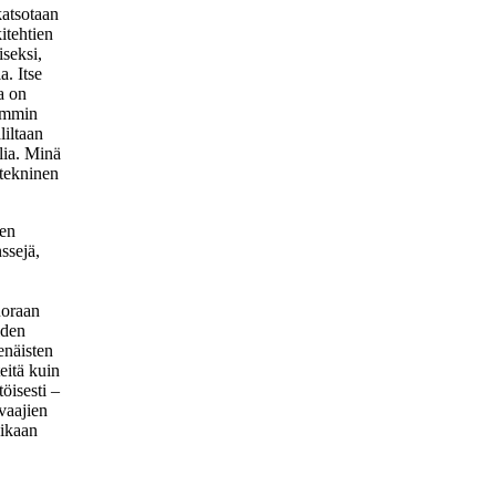
katsotaan
itehtien
iseksi,
a. Itse
a on
iemmin
liltaan
lia. Minä
 tekninen
nen
ssejä,
uoraan
iden
enäisten
eitä kuin
öisesti –
vaajien
aikaan