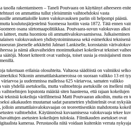
la tasolla rakentamiseen – Taneli Poutvaara on käyttänyt aiheeseen enit
kkitehtuuri on ammattina tullut yleisimmin vaihtoehdoksi vasta
usille ammattialoille kuten valokuvauksen pariin oli helpompi päästä.
mutta koulutusjärjestelmä Suomessa luotiin vasta 1872. Tätä ennen vai
uli Suomeen osana siirtomaapolitiikkaa. Poutvaara-suvun valokuvaus alko
len laitteet, mutta huomiota oli ammattivalokuvaamisessa. Julkaiseminen 
omalaisen valokuvauksen yhdistystoiminnassa sekä esimerkiksi teknisenä
raseuran jäsenelle arkkitehti Jalmari Lankiselle, korostaisin värivaloku
aiheessa ja nämä alkuvaiheiden monimutkaiset kokeilevat tekniset vaihee
 säätöjä. Monet kriteerit ovat vanhoja, toiset uusia ja ensisijaisesti mon
menillä.
a tukemaan erilaisia olosuhteita. Valtaosa säädöistä on valmiiksi selkok
simerkiksi Nikonin ammattilaiskameroissa on suoraan valikko 13 eri tyy
9 väriarvoa ja uudemmissa malleissa 625 väriarvoa, samaten valikko
vain yhdellä asetuksella, mutta vaihtoehtoja asetuksille on itselleni mil
vaihtoehtojen loputonta määrää siten haasteena, että rajaan kokeilujen
 teknisiä kokeiluja värifilmeissä Matti Poutvaaran aikoihin, mutta en te
toiseksi aikakauden muutamat sadat parametrien yhdistelmät ovat nykyää
, jolloin ammattilaisvalokuvaajan on teoreettisestikin mahdotonta kokeil
 asetusten vaihtoehdot. Käytännössä kuvaamisessa valokuvaaja tekee kuv
havaittujen asetusten kokeilujen tuloksia. Filmikauden asetukset ovat
ää digitaalista kameraa. Perustasolla niitä voidaan kuitenkin verrata nykyaj