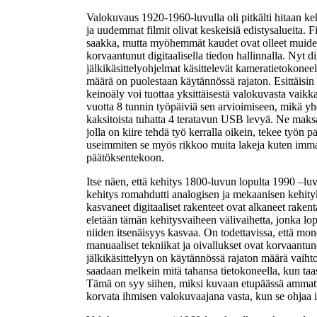
Valokuvaus 1920-1960-luvulla oli pitkälti hitaan ke
ja uudemmat filmit olivat keskeisiä edistysalueita. 
saakka, mutta myöhemmät kaudet ovat olleet muiden 
korvaantunut digitaalisella tiedon hallinnalla. Nyt 
jälkikäsittelyohjelmat käsittelevät kameratietokonee
määrä on puolestaan käytännössä rajaton. Esittäisin
keinoäly voi tuottaa yksittäisestä valokuvasta vaikkap
vuotta 8 tunnin työpäiviä sen arvioimiseen, mikä yhde
kaksitoista tuhatta 4 teratavun USB levyä. Ne maksai
jolla on kiire tehdä työ kerralla oikein, tekee työn
useimmiten se myös rikkoo muita lakeja kuten immat
päätöksentekoon.
Itse näen, että kehitys 1800-luvun lopulta 1990 –luvu
kehitys romahdutti analogisen ja mekaanisen kehity
kasvaneet digitaaliset rakenteet ovat alkaneet raken
eletään tämän kehitysvaiheen välivaihetta, jonka lop
niiden itsenäisyys kasvaa. On todettavissa, että mo
manuaaliset tekniikat ja oivallukset ovat korvaantun
jälkikäsittelyyn on käytännössä rajaton määrä vaiht
saadaan melkein mitä tahansa tietokoneella, kun taa
Tämä on syy siihen, miksi kuvaan etupäässä ammatti
korvata ihmisen valokuvaajana vasta, kun se ohjaa ihm