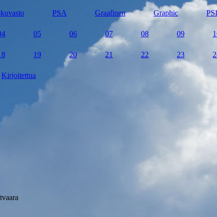
kuvasto
PSA
Graafinen
Graphic
PS
04
05
06
07
08
09
1
18
19
20
21
22
23
2
Kirjoitettua
tvaara