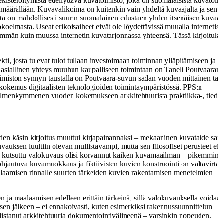
kisteröitymistä edellyttävä kuvatoimisto, joka on suomalaisista kuvatoi
äärällään. Kuvavalikoima on kuitenkin vain yhdeltä kuvaajalta ja sen
ta on mahdollisesti suurin suomalainen edustaen yhden itsenäisen kuva
koelmasta. Useat erikoisaiheet eivät ole löydettävissä muualla internetis
nemmän kuin muussa internetin kuvatarjonnassa yhteensä. Tässä kirjoitu
ti, josta tulevat tulot tullaan investoimaan toiminnan ylläpitämiseen ja
asiallinen yhteys muuhun kaupalliseen toimintaan on Taneli Poutvaara
oimiston synnyn taustalla on Poutvaara-suvun sadan vuoden mittainen ta
okemus digitaalisten teknologioiden toimintaympäristössä. PPS:n
yli kolmenkymmenen vuoden kokemukseen arkkitehtuurista praktiikka-, tied
tien käsin kirjoitus muuttui kirjapainannaksi – mekaaninen kuvataide sa
uksen luultiin olevan mullistavampi, mutta sen filosofiset perusteet e
si kutsuttu valokuvaus olisi korvannut kaiken kuvamaailman – pikemmi
hjautuva kuvamuokkaus ja fiktiivisten kuvien konstruointi on valtavirt
alaamisen rinnalle suurten tärkeiden kuvien rakentamisen menetelmien
sen ja maalaamisen edelleen erittäin tärkeinä, sillä valokuvauksella voida
n jälkeen – ei ennakoivasti, kuten esimerkiksi rakennussuunnittelun
istanut arkkitehtuuria dokumentointivälineenä – varsinkin nopeuden,