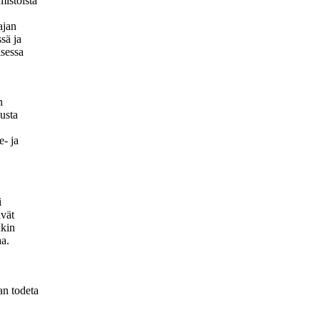
mistoista
ajan
sä ja
ksessa
n
usta
e- ja
i
ivät
nkin
aa.
an todeta