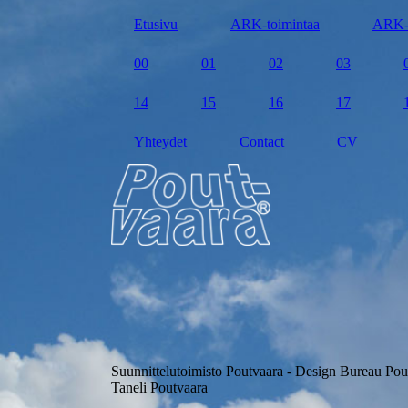
Etusivu
ARK-toimintaa
ARK-
00
01
02
03
14
15
16
17
Yhteydet
Contact
CV
Suunnittelutoimisto Poutvaara - Design Bureau Pou
Taneli Poutvaara