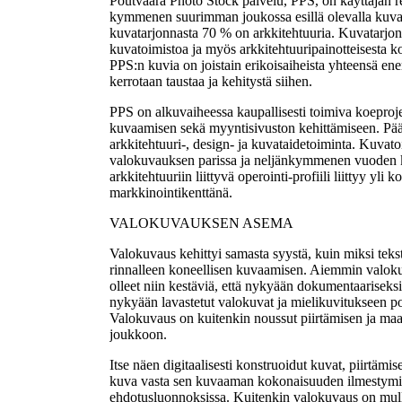
Poutvaara Photo Stock palvelu, PPS, on käyttäjän re
kymmenen suurimman joukossa esillä olevalla kuvam
kuvatarjonnasta 70 % on arkkitehtuuria. Kuvatarjon
kuvatoimistoa ja myös arkkitehtuuripainotteisesta ko
PPS:n kuvia on joistain erikoisaiheista yhteensä e
kerrotaan taustaa ja kehitystä siihen.
PPS on alkuvaiheessa kaupallisesti toimiva koeprojek
kuvaamisen sekä myyntisivuston kehittämiseen. Pää
arkkitehtuuri-, design- ja kuvataidetoiminta. Kuvat
valokuvauksen parissa ja neljänkymmenen vuoden k
arkkitehtuuriin liittyvä operointi-profiili liittyy 
markkinointikenttänä.
VALOKUVAUKSEN ASEMA
Valokuvaus kehittyi samasta syystä, kuin miksi teks
rinnalleen koneellisen kuvaamisen. Aiemmin valokuva
olleet niin kestäviä, että nykyään dokumentaarisek
nykyään lavastetut valokuvat ja mielikuvitukseen po
Valokuvaus on kuitenkin noussut piirtämisen ja ma
joukkoon.
Itse näen digitaalisesti konstruoidut kuvat, piirtämi
kuva vasta sen kuvaaman kokonaisuuden ilmestymise
ehdotusluonnoksissa. Kuitenkin valokuvaus on mull