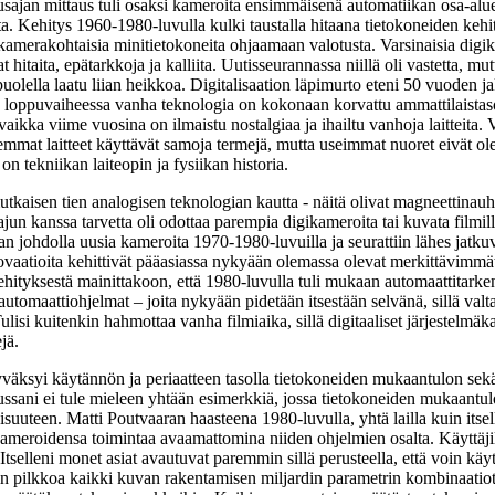
sajan mittaus tuli osaksi kameroita ensimmäisenä automatiikan osa-alu
tteita. Kehitys 1960-1980-luvulla kulki taustalla hitaana tietokoneiden keh
kamerakohtaisia minitietokoneita ohjaamaan valotusta. Varsinaisia digi
vat hitaita, epätarkkoja ja kalliita. Uutisseurannassa niillä oli vastetta, mut
depuolella laatu liian heikkoa. Digitalisaation läpimurto eteni 50 vuoden j
la loppuvaiheessa vanha teknologia on kokonaan korvattu ammattilaistas
 vaikka viime vuosina on ilmaistu nostalgiaa ja ihailtu vanhoja laitteita.
udemmat laitteet käyttävät samoja termejä, mutta useimmat nuoret eivät ole
n tekniikan laiteopin ja fysiikan historia.
imutkaisen tien analogisen teknologian kautta - näitä olivat magneettinauh
tajun kanssa tarvetta oli odottaa parempia digikameroita tai kuvata filmill
 johdolla uusia kameroita 1970-1980-luvuilla ja seurattiin lähes jatkuv
novaatioita kehittivät pääasiassa nykyään olemassa olevat merkittävimmä
ehityksestä mainittakoon, että 1980-luvulla tuli mukaan automaattitarke
automaattiohjelmat – joita nykyään pidetään itsestään selvänä, sillä valt
ulisi kuitenkin hahmottaa vanha filmiaika, sillä digitaaliset järjestelmä
jä.
yväksyi käytännön ja periaatteen tasolla tietokoneiden mukaantulon sek
ssani ei tule mieleen yhtään esimerkkiä, jossa tietokoneiden mukaantul
suuteen. Matti Poutvaaran haasteena 1980-luvulla, yhtä lailla kuin itsel
 kameroidensa toimintaa avaamattomina niiden ohjelmien osalta. Käyttäji
 Itselleni monet asiat avautuvat paremmin sillä perusteella, että voin käy
in pilkkoa kaikki kuvan rakentamisen miljardin parametrin kombinaatiot