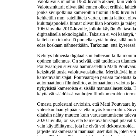
Valokuvaus muuttui 1960-luvulta alkaen, kun valotu
Valotusmittarit olivat tätä ennen olleet erillisiä lai
jonka sivupolkuna kameroihin tuotiin 1980-luvulla 
kehitettiin mm. satelliitteja varten, mutta laitteet oli
kuluttajapuolella hinnat olivat liian korkeita ja tai
1960-luvulta 2010-luvulle, jolloin käytännön tasol
digitaalisella teknologialla. Takaisin ei voi kääntyä,
laitteita on teknisellä puolella syytä tuntea, sillä u
edes koskaan nähneetkään. Tarkoitan, että kyseessä o
Kehitys filmeistä digitaalisiin laitteisiin kulki mon
optinen tallennus. On selvää, että tuolloisen tilanne
Poutvaarojen suvussa hämmästeltiin Matti Poutvaaran
keksittyjä uusia valokuvauslaitteita. Merkittäviä in
kameravalmistajat. Poutvaarojen parissa todetusta k
automaattinen filminsiirto, automaattinen valotus ja 
nykyisistä kameroista ei sisällä manuaaliasetuksia. T
käyttävät säädöissä vanhojen filmikameroiden terme
Omasta puolestani arvioisin, että Matti Poutvaara h
yhteiskuntaan ylipäänsä että myös kameroihin. Suvu
oltaisiin nähty muuten kuin varustautumisena tulevai
2020-luvulla, on se, että kameravalmistajat pitävät
vain käyttöliittymä, jota he eivät voi dekonstruoida.
järjestelmäkameraani manuaali-asetuksilla, joten vo