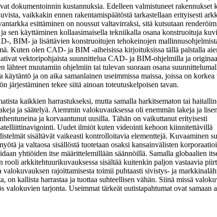
evat dokumentoinnin kustannuksia. Edelleen valmistuneet rakennukset 
vista, vaikkakin ennen rakentamispäätöstä tarkastellaan erityisesti arkk
antarkka esittäminen on noussut valtavirraksi, sitä kutsutaan renderöim
ja sen käyttäminen kollaasimaisella tekniikalla osana konstruoituja kuvi
D-, BIM- ja lisättävien konstruoitujen tehokeinojen mallinnusohjelmist
ä. Kuten olen CAD- ja BIM -aiheisissa kirjoituksissa tällä palstalla a
vaativat vektoripohjaista suunnittelua CAD- ja BIM-ohjelmilla ja originaa
ien lähteet muutamiin ohjelmiin tai tulevan suoraan osana suunnittelumal
ma käytäntö ja on aika samanlainen useimmissa maissa, joissa on korkea
ön järjestäminen tekee siitä ainoan toteutuskelpoisen tavan.
tista kaikkien harrastukseksi, mutta samalla harkitsematon tai haitalli
eja ja säätelyä. Aiemmin valokuvauksessa oli enemmän lakeja ja lisen
nhentuneina ja korvaantunut uusilla. Tähän on vaikuttanut erityisesti
elliittinavigointi. Uudet ilmiöt kuten videointi kehoon kiinnitettävillä
distelmät sisältävät vaikeasti kontrolloitavia elementtejä. Kuvaaminen s
n myötä ja valtaosa sisällöstä tuotetaan osaksi kansainvälisten korporaatio
loidaan yhtiöiden itse määrittelemillään säännöillä. Samalla globaalien its
rooli arkkitehtuurikuvauksessa sisältää kuitenkin paljon vastaavia piirt
valokuvauksen rajoittamisesta toimii puhtaasti sivistys- ja markkinaläht
 on kallista harrastaa ja tuottaa suhteellisen vähän. Siinä missä valoku
ös valokuvien tarjonta. Useimmat tärkeät uutistapahtumat ovat samaan 