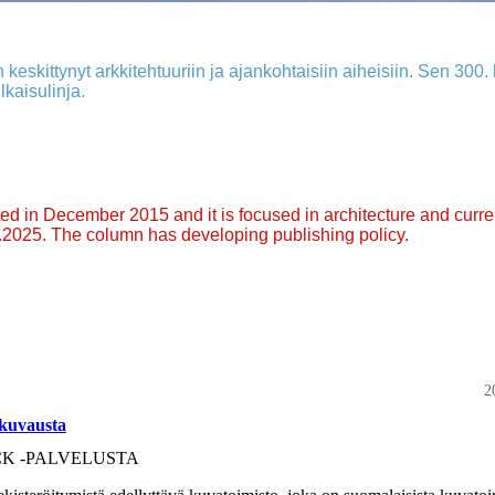
 keskittynyt arkkitehtuuriin ja ajankohtaisiin aiheisiin. Sen 300. k
lkaisulinja.
arted in December 2015 and it is focused in architecture and curre
9.2025. The column has developing publishing policy.
2
okuvausta
K -PALVELUSTA