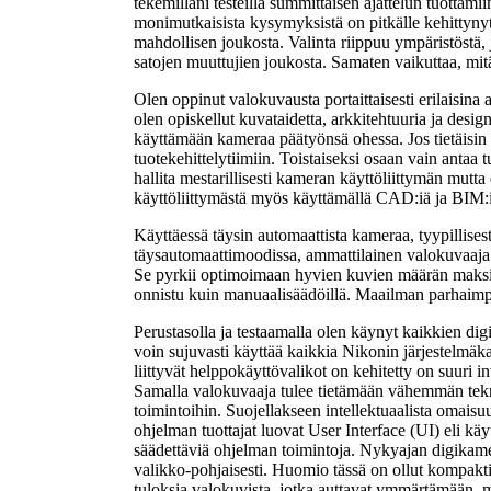
tekemilläni testeillä summittaisen ajattelun tuotta
monimutkaisista kysymyksistä on pitkälle kehittynyt
mahdollisen joukosta. Valinta riippuu ympäristöstä, 
satojen muuttujien joukosta. Samaten vaikuttaa, mit
Olen oppinut valokuvausta portaittaisesti erilaisin
olen opiskellut kuvataidetta, arkkitehtuuria ja design
käyttämään kameraa päätyönsä ohessa. Jos tietäisin k
tuotekehittelytiimiin. Toistaiseksi osaan vain antaa 
hallita mestarillisesti kameran käyttöliittymän mutt
käyttöliittymästä myös käyttämällä CAD:iä ja BIM:i
Käyttäessä täysin automaattista kameraa, tyypillis
täysautomaattimoodissa, ammattilainen valokuvaaja v
Se pyrkii optimoimaan hyvien kuvien määrän maksim
onnistu kuin manuaalisäädöillä. Maailman parhaimpi
Perustasolla ja testaamalla olen käynyt kaikkien digi
voin sujuvasti käyttää kaikkia Nikonin järjestelmäk
liittyvät helppokäyttövalikot on kehitetty on suuri in
Samalla valokuvaaja tulee tietämään vähemmän teknis
toimintoihin. Suojellakseen intellektuaalista omaisu
ohjelman tuottajat luovat User Interface (UI) eli kä
säädettäviä ohjelman toimintoja. Nykyajan digikamer
valikko-pohjaisesti. Huomio tässä on ollut kompakt
tuloksia valokuvista, jotka auttavat ymmärtämään, m