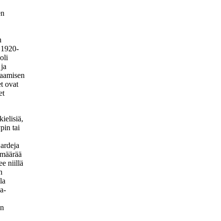
en
n
i 1920-
oli
 ja
vaamisen
t ovat
et
ielisiä,
pin tai
jardeja
 määrää
e niillä
n
la
a-
an