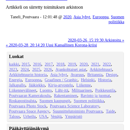
Artikkeli on siirretty toimituksen arkistoon
Taneli_Poutvaara - 12:01:48 @
2020
,
Asia lyhyt
,
Eurooppa
,
Suomen
politiikka
2020-03-26_15:19:30 Arkistoitu »
« 2020-03-28_20:14:20 Uusi Kansallinen Korona-kriisi
Luokat
kaikki
2015
2016
2017
2018
2019
2020
2021
2022
2023
2024
2025
2026
Ajankohtaiset asiat
Arkkitehtuuri
Arkkitehtuurin historia
Asia lyhyt
Avaruus
Britannia
Design
Energia
Eurooppa
Graafinen / Graphic
Helsinki
Historia
Jalkapallo
Jääkiekko
Kirja-arvostelu
Liikenne
Liikennevälineet
Luonto
Lähi-itä
Militaarinen
Poikkeustila
Poutvaaran Kamerakoulu
Rakentaminen
Ravinto ja juomat
Roskapostipalsta
Suomen kaupungit
Suomen politiikka
Poutvaara Photo Stock
Poutvaara Science Laboratory
Poutvaara Space Agency
Suunnittelutoimisto Poutvaara
Taide
Talous
Urheilu
USA
Venäjä
Ympäristö
Pääkäyttäjänäkymä