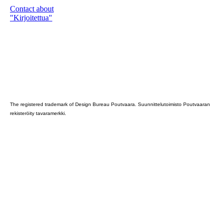
Contact about
"Kirjoitettua"
Poutvaara_2022_GRAY
The registered trademark of Design Bureau Poutvaara. Suunnittelutoimisto Poutvaaran
rekisteröity tavaramerkki.