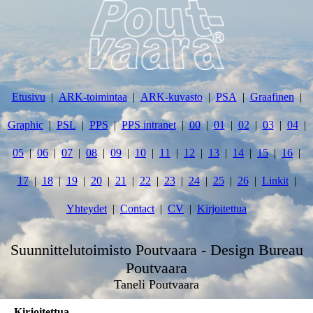
Etusivu
ARK-toimintaa
ARK-kuvasto
PSA
Graafinen
Graphic
PSL
PPS
PPS intranet
00
01
02
03
04
05
06
07
08
09
10
11
12
13
14
15
16
17
18
19
20
21
22
23
24
25
26
Linkit
Yhteydet
Contact
CV
Kirjoitettua
Suunnittelutoimisto Poutvaara - Design Bureau
Poutvaara
Taneli Poutvaara
Kirjoitettua