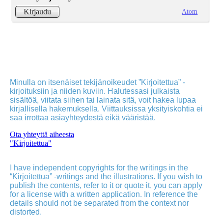
Atom
Kirjaudu
Minulla on itsenäiset tekijänoikeudet ”Kirjoitettua” -
kirjoituksiin ja niiden kuviin. Halutessasi julkaista
sisältöä, viitata siihen tai lainata sitä, voit hakea lupaa
kirjallisella hakemuksella. Viittauksissa yksityiskohtia ei
saa irrottaa asiayhteydestä eikä vääristää.
Ota yhteyttä aiheesta
"Kirjoitettua"
I have independent copyrights for the writings in the
“Kirjoitettua” -writings and the illustrations. If you wish to
publish the contents, refer to it or quote it, you can apply
for a license with a written application. In reference the
details should not be separated from the context nor
distorted.