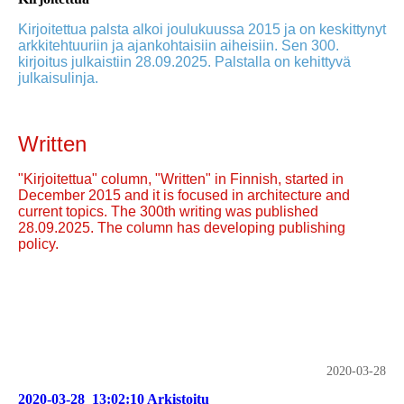
Kirjoitettua palsta alkoi joulukuussa 2015 ja on keskittynyt
arkkitehtuuriin ja ajankohtaisiin aiheisiin. Sen 300.
kirjoitus julkaistiin 28.09.2025. Palstalla on kehittyvä
julkaisulinja.
Written
"Kirjoitettua" column, "Written" in Finnish, started in
December 2015 and it is focused in architecture and
current topics. The 300th writing was published
28.09.2025. The column has developing publishing
policy.
2020-03-28
2020-03-28_13:02:10 Arkistoitu