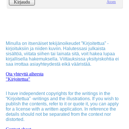
Atom
Kirjaudu
Minulla on itsenäiset tekijänoikeudet ”Kirjoitettua” -
kirjoituksiin ja niiden kuviin. Halutessasi julkaista
sisältöä, viitata siihen tai lainata sitä, voit hakea lupaa
kirjallisella hakemuksella. Viittauksissa yksityiskohtia ei
saa irrottaa asiayhteydestä eikä vääristää.
Ota yhteyttä aiheesta
"Kirjoitettua"
I have independent copyrights for the writings in the
“Kirjoitettua” -writings and the illustrations. If you wish to
publish the contents, refer to it or quote it, you can apply
for a license with a written application. In reference the
details should not be separated from the context nor
distorted.