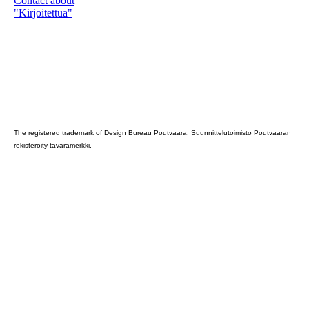
Contact about
"Kirjoitettua"
Poutvaara_2022_GRAY
The registered trademark of Design Bureau Poutvaara. Suunnittelutoimisto Poutvaaran
rekisteröity tavaramerkki.