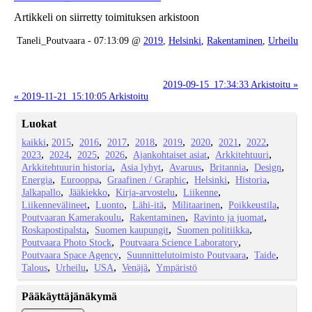
Artikkeli on siirretty toimituksen arkistoon
Taneli_Poutvaara - 07:13:09 @
2019
,
Helsinki
,
Rakentaminen
,
Urheilu
2019-09-15_17:34:33 Arkistoitu »
« 2019-11-21_15:10:05 Arkistoitu
Luokat
kaikki
2015
2016
2017
2018
2019
2020
2021
2022
2023
2024
2025
2026
Ajankohtaiset asiat
Arkkitehtuuri
Arkkitehtuurin historia
Asia lyhyt
Avaruus
Britannia
Design
Energia
Eurooppa
Graafinen / Graphic
Helsinki
Historia
Jalkapallo
Jääkiekko
Kirja-arvostelu
Liikenne
Liikennevälineet
Luonto
Lähi-itä
Militaarinen
Poikkeustila
Poutvaaran Kamerakoulu
Rakentaminen
Ravinto ja juomat
Roskapostipalsta
Suomen kaupungit
Suomen politiikka
Poutvaara Photo Stock
Poutvaara Science Laboratory
Poutvaara Space Agency
Suunnittelutoimisto Poutvaara
Taide
Talous
Urheilu
USA
Venäjä
Ympäristö
Pääkäyttäjänäkymä