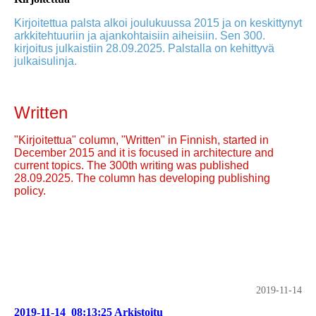
Kirjoitettua palsta alkoi joulukuussa 2015 ja on keskittynyt
arkkitehtuuriin ja ajankohtaisiin aiheisiin. Sen 300.
kirjoitus julkaistiin 28.09.2025. Palstalla on kehittyvä
julkaisulinja.
Written
"Kirjoitettua" column, "Written" in Finnish, started in
December 2015 and it is focused in architecture and
current topics. The 300th writing was published
28.09.2025. The column has developing publishing
policy.
2019-11-14
2019-11-14_08:13:25 Arkistoitu