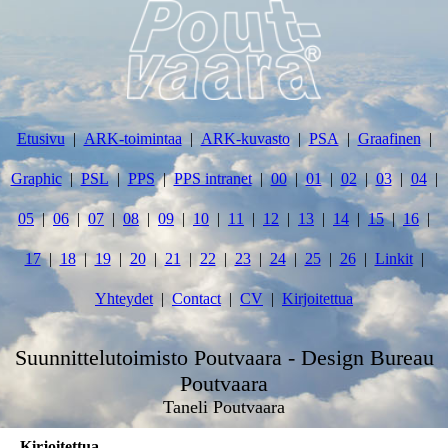
Etusivu
ARK-toimintaa
ARK-kuvasto
PSA
Graafinen
Graphic
PSL
PPS
PPS intranet
00
01
02
03
04
05
06
07
08
09
10
11
12
13
14
15
16
17
18
19
20
21
22
23
24
25
26
Linkit
Yhteydet
Contact
CV
Kirjoitettua
Suunnittelutoimisto Poutvaara - Design Bureau
Poutvaara
Taneli Poutvaara
Kirjoitettua