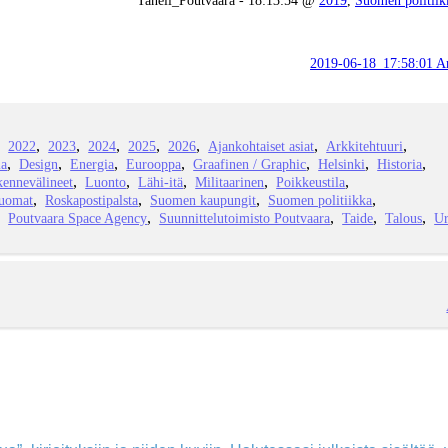
2019-06-18_17:58:01 Ar
2022
2023
2024
2025
2026
Ajankohtaiset asiat
Arkkitehtuuri
ia
Design
Energia
Eurooppa
Graafinen / Graphic
Helsinki
Historia
kennevälineet
Luonto
Lähi-itä
Militaarinen
Poikkeustila
juomat
Roskapostipalsta
Suomen kaupungit
Suomen politiikka
Poutvaara Space Agency
Suunnittelutoimisto Poutvaara
Taide
Talous
Ur