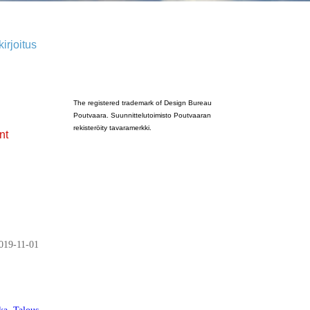
irjoitus
Poutvaara_2022_GRAY
The registered trademark of Design Bureau
Poutvaara. Suunnittelutoimisto Poutvaaran
rekisteröity tavaramerkki.
nt
019-11-01
ka
,
Talous