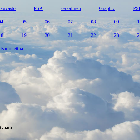
kuvasto
PSA
Graafinen
Graphic
PS
04
05
06
07
08
09
1
18
19
20
21
22
23
2
Kirjoitettua
tvaara