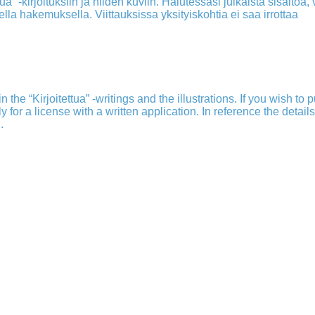
a” -kirjoituksiin ja niiden kuviin. Halutessasi julkaista sisältöä, v
isella hakemuksella. Viittauksissa yksityiskohtia ei saa irrottaa
 the “Kirjoitettua” -writings and the illustrations. If you wish to 
ply for a license with a written application. In reference the detail
.