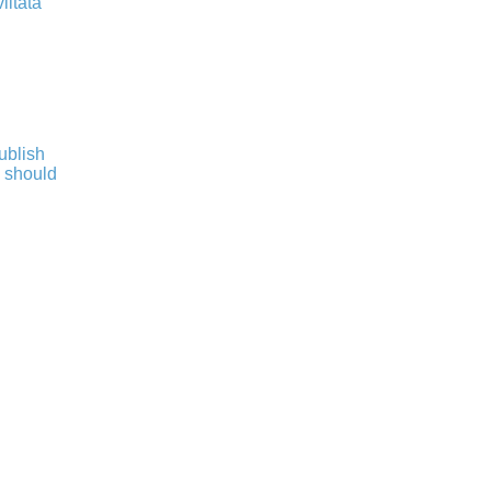
iitata
publish
s should