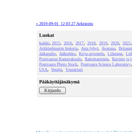
« 2019-09-01_12:03:27 Arkistoitu
Luokat
kaikki
2015
2016
2017
2018
2019
2020
2021
Arkkitehtuurin historia
Asia lyhyt
Avaruus
Britann
Jalkapallo
Jääkiekko
Kirja-arvostelu
Liikenne
Lii
Poutvaaran Kamerakoulu
Rakentaminen
Ravinto ja 
Poutvaara Photo Stock
Poutvaara Science Laboratory
USA
Venäjä
Ympäristö
Pääkäyttäjänäkymä
Kirjaudu