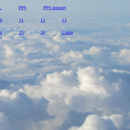
L
PPS
PPS intranet
0
11
12
13
4
25
26
Linkit