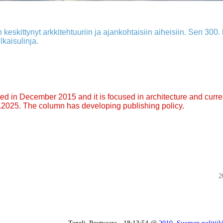
 keskittynyt arkkitehtuuriin ja ajankohtaisiin aiheisiin. Sen 300. k
lkaisulinja.
arted in December 2015 and it is focused in architecture and curre
9.2025. The column has developing publishing policy.
2
Taneli_Poutvaara - 18:13:54 @
2019
,
Suomen politiik