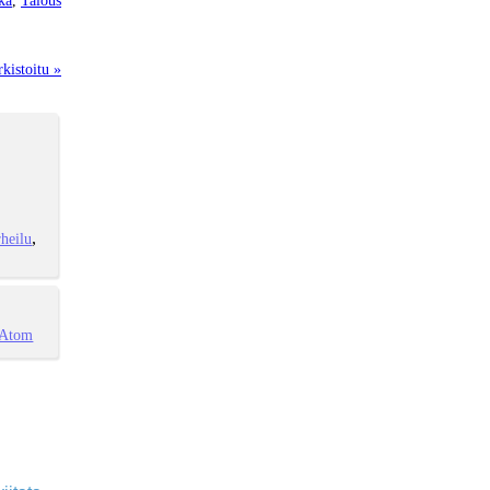
kistoitu »
heilu
Atom