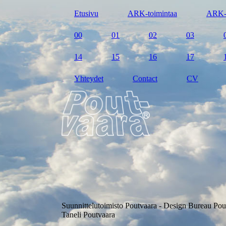
Etusivu
ARK-toimintaa
ARK-
00
01
02
03
14
15
16
17
Yhteydet
Contact
CV
Suunnittelutoimisto Poutvaara - Design Bureau Pou
Taneli Poutvaara