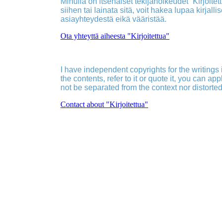
Minulla on itsenäiset tekijänoikeudet ”Kirjoitettu
siihen tai lainata sitä, voit hakea lupaa kirjall
asiayhteydestä eikä vääristää.
Ota yhteyttä aiheesta "Kirjoitettua"
I have independent copyrights for the writings in
the contents, refer to it or quote it, you can ap
not be separated from the context nor distorted
Contact about "Kirjoitettua"