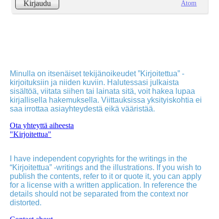
Atom
Kirjaudu
Minulla on itsenäiset tekijänoikeudet ”Kirjoitettua” -
kirjoituksiin ja niiden kuviin. Halutessasi julkaista
sisältöä, viitata siihen tai lainata sitä, voit hakea lupaa
kirjallisella hakemuksella. Viittauksissa yksityiskohtia ei
saa irrottaa asiayhteydestä eikä vääristää.
Ota yhteyttä aiheesta
"Kirjoitettua"
I have independent copyrights for the writings in the
“Kirjoitettua” -writings and the illustrations. If you wish to
publish the contents, refer to it or quote it, you can apply
for a license with a written application. In reference the
details should not be separated from the context nor
distorted.