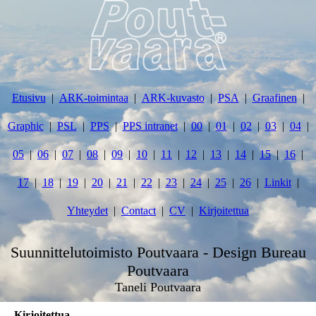
Etusivu
ARK-toimintaa
ARK-kuvasto
PSA
Graafinen
Graphic
PSL
PPS
PPS intranet
00
01
02
03
04
05
06
07
08
09
10
11
12
13
14
15
16
17
18
19
20
21
22
23
24
25
26
Linkit
Yhteydet
Contact
CV
Kirjoitettua
Suunnittelutoimisto Poutvaara - Design Bureau
Poutvaara
Taneli Poutvaara
Kirjoitettua