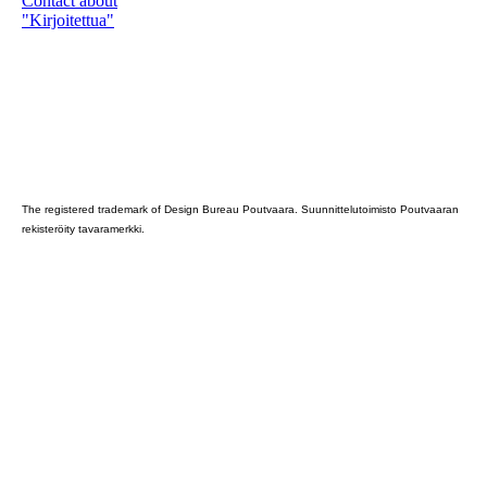
Contact about
"Kirjoitettua"
Poutvaara_2022_GRAY
The registered trademark of Design Bureau Poutvaara. Suunnittelutoimisto Poutvaaran
rekisteröity tavaramerkki.