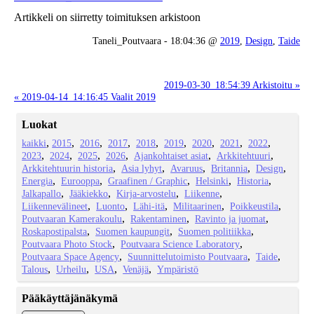
Artikkeli on siirretty toimituksen arkistoon
Taneli_Poutvaara - 18:04:36 @
2019
,
Design
,
Taide
2019-03-30_18:54:39 Arkistoitu »
« 2019-04-14_14:16:45 Vaalit 2019
Luokat
kaikki
2015
2016
2017
2018
2019
2020
2021
2022
2023
2024
2025
2026
Ajankohtaiset asiat
Arkkitehtuuri
Arkkitehtuurin historia
Asia lyhyt
Avaruus
Britannia
Design
Energia
Eurooppa
Graafinen / Graphic
Helsinki
Historia
Jalkapallo
Jääkiekko
Kirja-arvostelu
Liikenne
Liikennevälineet
Luonto
Lähi-itä
Militaarinen
Poikkeustila
Poutvaaran Kamerakoulu
Rakentaminen
Ravinto ja juomat
Roskapostipalsta
Suomen kaupungit
Suomen politiikka
Poutvaara Photo Stock
Poutvaara Science Laboratory
Poutvaara Space Agency
Suunnittelutoimisto Poutvaara
Taide
Talous
Urheilu
USA
Venäjä
Ympäristö
Pääkäyttäjänäkymä