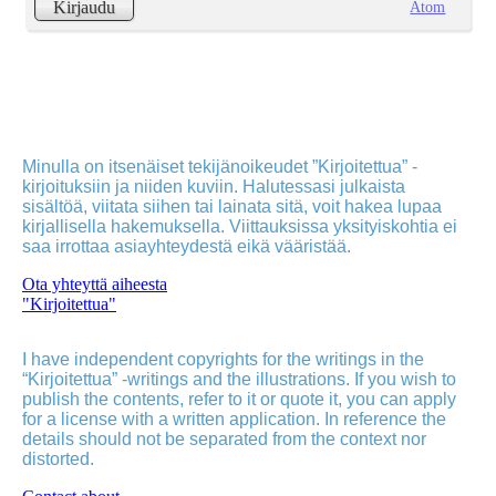
Atom
Kirjaudu
Minulla on itsenäiset tekijänoikeudet ”Kirjoitettua” -
kirjoituksiin ja niiden kuviin. Halutessasi julkaista
sisältöä, viitata siihen tai lainata sitä, voit hakea lupaa
kirjallisella hakemuksella. Viittauksissa yksityiskohtia ei
saa irrottaa asiayhteydestä eikä vääristää.
Ota yhteyttä aiheesta
"Kirjoitettua"
I have independent copyrights for the writings in the
“Kirjoitettua” -writings and the illustrations. If you wish to
publish the contents, refer to it or quote it, you can apply
for a license with a written application. In reference the
details should not be separated from the context nor
distorted.