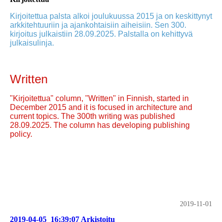
Kirjoitettua palsta alkoi joulukuussa 2015 ja on keskittynyt
arkkitehtuuriin ja ajankohtaisiin aiheisiin. Sen 300.
kirjoitus julkaistiin 28.09.2025. Palstalla on kehittyvä
julkaisulinja.
Written
"Kirjoitettua" column, "Written" in Finnish, started in
December 2015 and it is focused in architecture and
current topics. The 300th writing was published
28.09.2025. The column has developing publishing
policy.
2019-11-01
2019-04-05_16:39:07 Arkistoitu