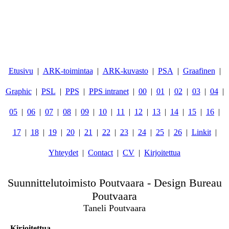
Etusivu
ARK-toimintaa
ARK-kuvasto
PSA
Graafinen
Graphic
PSL
PPS
PPS intranet
00
01
02
03
04
05
06
07
08
09
10
11
12
13
14
15
16
17
18
19
20
21
22
23
24
25
26
Linkit
Yhteydet
Contact
CV
Kirjoitettua
Suunnittelutoimisto Poutvaara - Design Bureau
Poutvaara
Taneli Poutvaara
Kirjoitettua