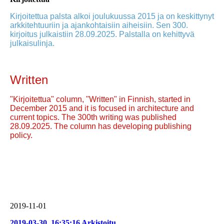
Kirjoitettua palsta alkoi joulukuussa 2015 ja on keskittynyt
arkkitehtuuriin ja ajankohtaisiin aiheisiin. Sen 300.
kirjoitus julkaistiin 28.09.2025. Palstalla on kehittyvä
julkaisulinja.
Written
"Kirjoitettua" column, "Written" in Finnish, started in
December 2015 and it is focused in architecture and
current topics. The 300th writing was published
28.09.2025. The column has developing publishing
policy.
2019-11-01
2019-03-30_16:35:16 Arkistoitu