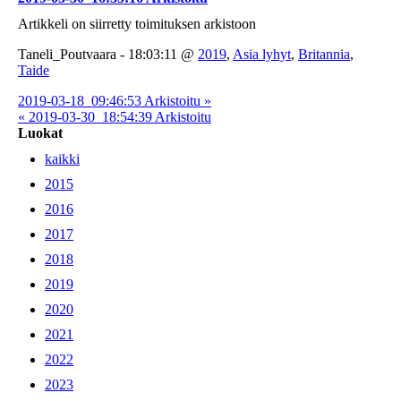
Artikkeli on siirretty toimituksen arkistoon
Taneli_Poutvaara - 18:03:11 @
2019
,
Asia lyhyt
,
Britannia
,
Taide
2019-03-18_09:46:53 Arkistoitu »
« 2019-03-30_18:54:39 Arkistoitu
Luokat
kaikki
2015
2016
2017
2018
2019
2020
2021
2022
2023