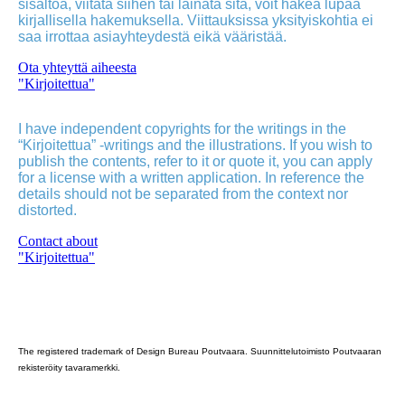
sisältöä, viitata siihen tai lainata sitä, voit hakea lupaa
kirjallisella hakemuksella. Viittauksissa yksityiskohtia ei
saa irrottaa asiayhteydestä eikä vääristää.
Ota yhteyttä aiheesta
"Kirjoitettua"
I have independent copyrights for the writings in the
“Kirjoitettua” -writings and the illustrations. If you wish to
publish the contents, refer to it or quote it, you can apply
for a license with a written application. In reference the
details should not be separated from the context nor
distorted.
Contact about
"Kirjoitettua"
Poutvaara_2022_GRAY
The registered trademark of Design Bureau Poutvaara. Suunnittelutoimisto Poutvaaran
rekisteröity tavaramerkki.