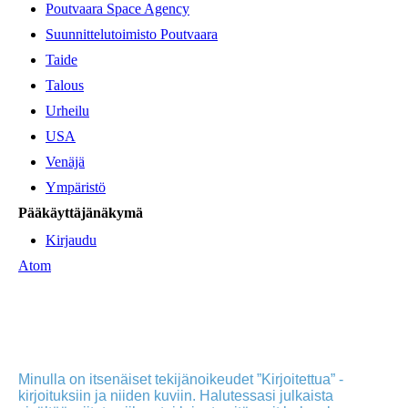
Poutvaara Space Agency
Suunnittelutoimisto Poutvaara
Taide
Talous
Urheilu
USA
Venäjä
Ympäristö
Pääkäyttäjänäkymä
Kirjaudu
Atom
Minulla on itsenäiset tekijänoikeudet ”Kirjoitettua” -
kirjoituksiin ja niiden kuviin. Halutessasi julkaista