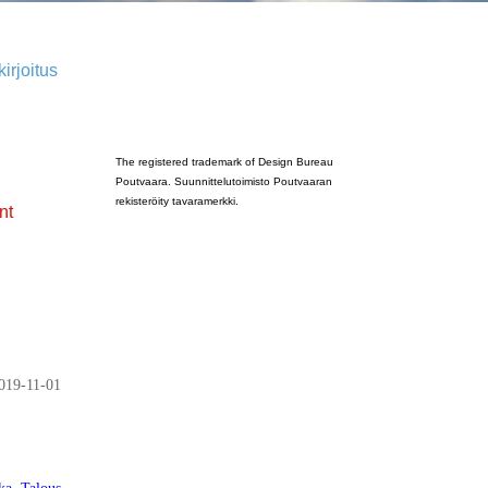
irjoitus
Poutvaara_2022_GRAY
The registered trademark of Design Bureau
Poutvaara. Suunnittelutoimisto Poutvaaran
rekisteröity tavaramerkki.
nt
019-11-01
ka
,
Talous