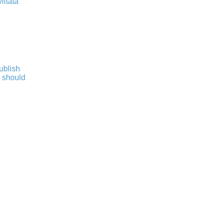
iitata
publish
s should