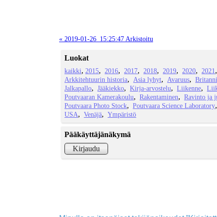
« 2019-01-26_15:25:47 Arkistoitu
Luokat
kaikki
2015
2016
2017
2018
2019
2020
2021
Arkkitehtuurin historia
Asia lyhyt
Avaruus
Britann
Jalkapallo
Jääkiekko
Kirja-arvostelu
Liikenne
Lii
Poutvaaran Kamerakoulu
Rakentaminen
Ravinto ja 
Poutvaara Photo Stock
Poutvaara Science Laboratory
USA
Venäjä
Ympäristö
Pääkäyttäjänäkymä
Kirjaudu