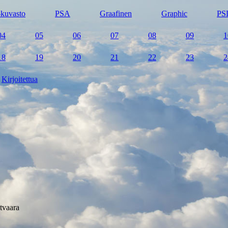
kuvasto
PSA
Graafinen
Graphic
PS
04
05
06
07
08
09
1
18
19
20
21
22
23
2
Kirjoitettua
tvaara