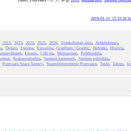
2019-01-21_15:33:26 Ar
2022
2023
2024
2025
2026
Ajankohtaiset asiat
Arkkitehtuuri
ia
Design
Energia
Eurooppa
Graafinen / Graphic
Helsinki
Historia
kennevälineet
Luonto
Lähi-itä
Militaarinen
Poikkeustila
juomat
Roskapostipalsta
Suomen kaupungit
Suomen politiikka
Poutvaara Space Agency
Suunnittelutoimisto Poutvaara
Taide
Talous
Ur