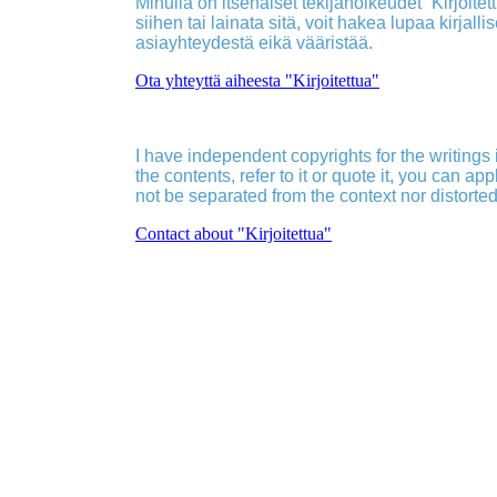
Minulla on itsenäiset tekijänoikeudet ”Kirjoitettu
siihen tai lainata sitä, voit hakea lupaa kirjall
asiayhteydestä eikä vääristää.
Ota yhteyttä aiheesta "Kirjoitettua"
I have independent copyrights for the writings in
the contents, refer to it or quote it, you can ap
not be separated from the context nor distorted
Contact about "Kirjoitettua"