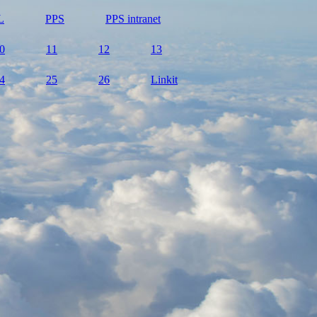
L
PPS
PPS intranet
0
11
12
13
4
25
26
Linkit