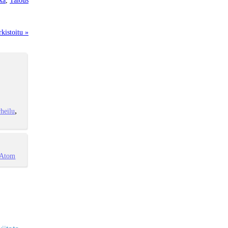
kistoitu »
heilu
Atom