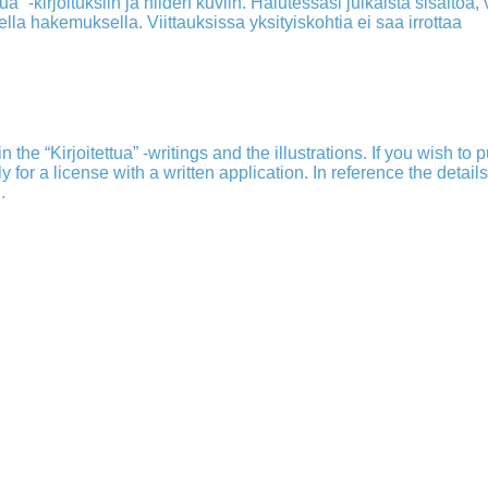
a” -kirjoituksiin ja niiden kuviin. Halutessasi julkaista sisältöä, v
isella hakemuksella. Viittauksissa yksityiskohtia ei saa irrottaa
 the “Kirjoitettua” -writings and the illustrations. If you wish to 
ply for a license with a written application. In reference the detail
.