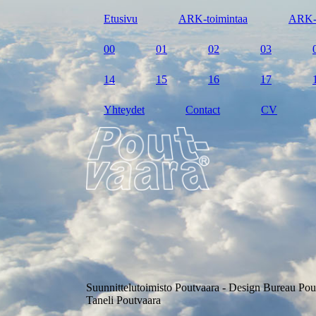
Etusivu
ARK-toimintaa
ARK-
00
01
02
03
14
15
16
17
Yhteydet
Contact
CV
Suunnittelutoimisto Poutvaara - Design Bureau Pou
Taneli Poutvaara