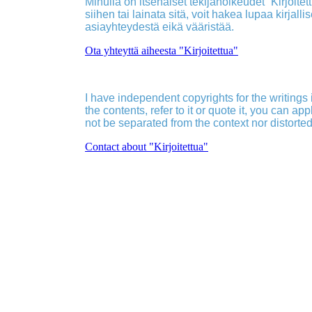
Minulla on itsenäiset tekijänoikeudet ”Kirjoitettu
siihen tai lainata sitä, voit hakea lupaa kirjall
asiayhteydestä eikä vääristää.
Ota yhteyttä aiheesta "Kirjoitettua"
I have independent copyrights for the writings in
the contents, refer to it or quote it, you can ap
not be separated from the context nor distorted
Contact about "Kirjoitettua"