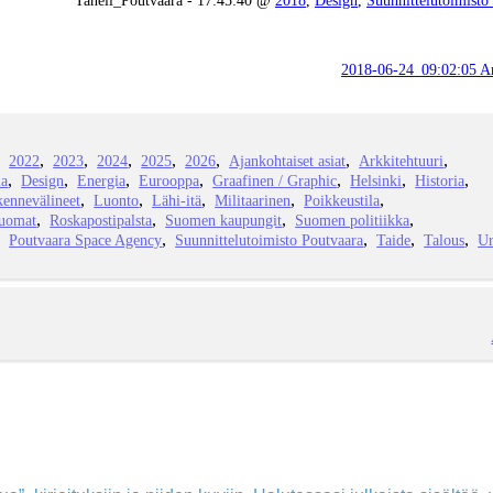
2018-06-24_09:02:05 Ar
2022
2023
2024
2025
2026
Ajankohtaiset asiat
Arkkitehtuuri
ia
Design
Energia
Eurooppa
Graafinen / Graphic
Helsinki
Historia
kennevälineet
Luonto
Lähi-itä
Militaarinen
Poikkeustila
juomat
Roskapostipalsta
Suomen kaupungit
Suomen politiikka
Poutvaara Space Agency
Suunnittelutoimisto Poutvaara
Taide
Talous
Ur