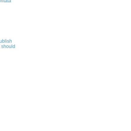
iitata
publish
s should