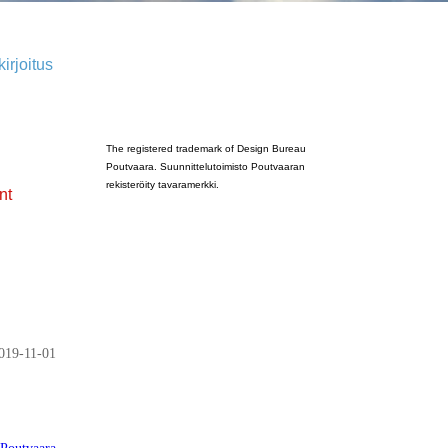
irjoitus
Poutvaara_2022_GRAY
The registered trademark of Design Bureau
Poutvaara. Suunnittelutoimisto Poutvaaran
rekisteröity tavaramerkki.
nt
019-11-01
 Poutvaara