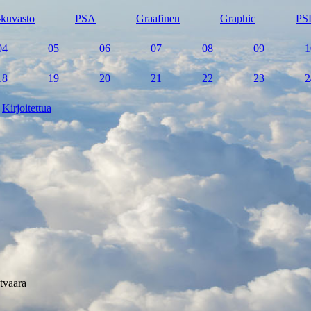
kuvasto
PSA
Graafinen
Graphic
PS
04
05
06
07
08
09
1
18
19
20
21
22
23
2
Kirjoitettua
tvaara