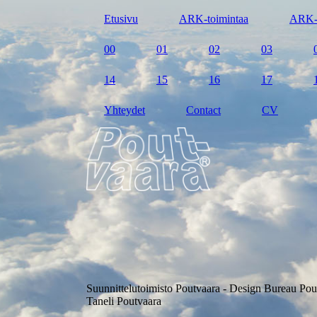
Etusivu
ARK-toimintaa
ARK-
00
01
02
03
14
15
16
17
Yhteydet
Contact
CV
Suunnittelutoimisto Poutvaara - Design Bureau Pou
Taneli Poutvaara