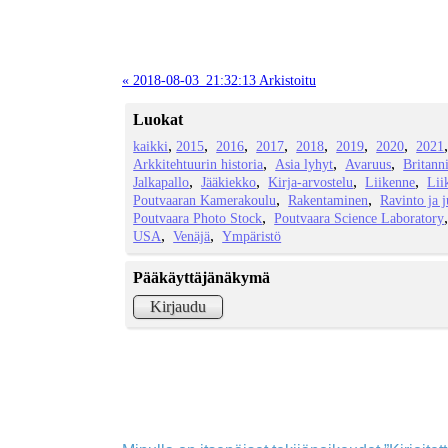
« 2018-08-03_21:32:13 Arkistoitu
Luokat
kaikki
2015
2016
2017
2018
2019
2020
2021
Arkkitehtuurin historia
Asia lyhyt
Avaruus
Britann
Jalkapallo
Jääkiekko
Kirja-arvostelu
Liikenne
Lii
Poutvaaran Kamerakoulu
Rakentaminen
Ravinto ja 
Poutvaara Photo Stock
Poutvaara Science Laboratory
USA
Venäjä
Ympäristö
Pääkäyttäjänäkymä
Kirjaudu