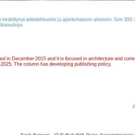
 keskittynyt arkkitehtuuriin ja ajankohtaisiin aiheisiin. Sen 300. k
lkaisulinja.
arted in December 2015 and it is focused in architecture and curre
9.2025. The column has developing publishing policy.
2
Taneli_Poutvaara - 17:45:40 @
2018
,
Design
,
Suunnittelutoimisto