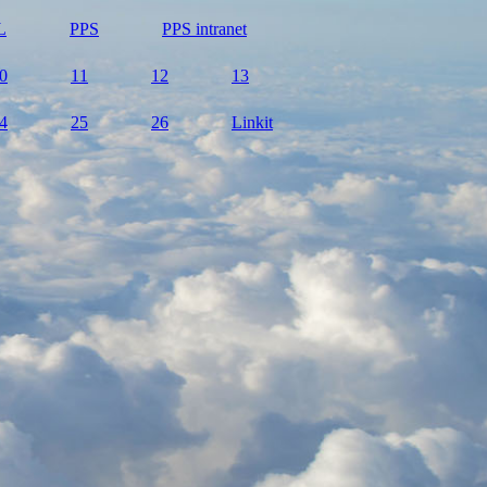
L
PPS
PPS intranet
0
11
12
13
4
25
26
Linkit