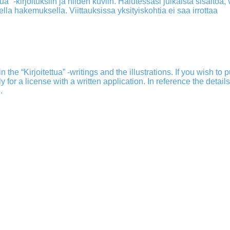
a” -kirjoituksiin ja niiden kuviin. Halutessasi julkaista sisältöä, v
isella hakemuksella. Viittauksissa yksityiskohtia ei saa irrottaa
 the “Kirjoitettua” -writings and the illustrations. If you wish to 
ply for a license with a written application. In reference the detail
.