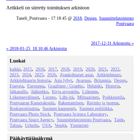
Artikkeli on siirretty toimituksen arkistoon
Taneli_Poutvaara - 17:18:45 @
2018
,
Design
,
Suunnittelutoimisto
Poutvaara
2017-12-31 Arkistoitu »
« 2018-01-25_18:10:46 Arkistoitu
Luokat
kaikki
2015
2016
2017
2018
2019
2020
2021
2022
2023
2024
2025
2026
Ajankohtaiset asiat
Arkkitehtuuri
Arkkitehtuurin historia
Asia lyhyt
Avaruus
Britannia
Design
Energia
Eurooppa
Graafinen / Graphic
Helsinki
Historia
Jalkapallo
Jääkiekko
Kirja-arvostelu
Liikenne
Liikennevälineet
Luonto
Lähi-itä
Militaarinen
Poikkeustila
Poutvaaran Kamerakoulu
Rakentaminen
Ravinto ja juomat
Roskapostipalsta
Suomen kaupungit
Suomen politiikka
Poutvaara Photo Stock
Poutvaara Science Laboratory
Poutvaara Space Agency
Suunnittelutoimisto Poutvaara
Taide
Talous
Urheilu
USA
Venäjä
Ympäristö
Pääkäyttäjänäkymä