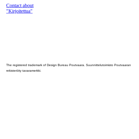
Contact about
"Kirjoitettua"
Poutvaara_2022_GRAY
The registered trademark of Design Bureau Poutvaara. Suunnittelutoimisto Poutvaaran
rekisteröity tavaramerkki.