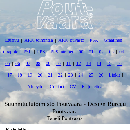
Etusivu
ARK-toimintaa
ARK-kuvasto
PSA
Graafinen
Graphic
PSL
PPS
PPS intranet
00
01
02
03
04
05
06
07
08
09
10
11
12
13
14
15
16
17
18
19
20
21
22
23
24
25
26
Linkit
Yhteydet
Contact
CV
Kirjoitettua
Suunnittelutoimisto Poutvaara - Design Bureau
Poutvaara
Taneli Poutvaara
Kirjoitettua