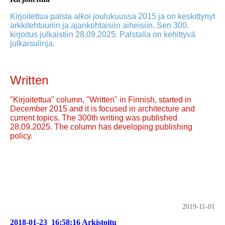
Kirjoitettua palsta alkoi joulukuussa 2015 ja on keskittynyt
arkkitehtuuriin ja ajankohtaisiin aiheisiin. Sen 300.
kirjoitus julkaistiin 28.09.2025. Palstalla on kehittyvä
julkaisulinja.
Written
"Kirjoitettua" column, "Written" in Finnish, started in
December 2015 and it is focused in architecture and
current topics. The 300th writing was published
28.09.2025. The column has developing publishing
policy.
2019-11-01
2018-01-23_16:58:16 Arkistoitu