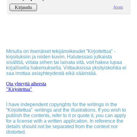
Atom
Kirjaudu
Minulla on itsenäiset tekijänoikeudet ”Kirjoitettua” -
kirjoituksiin ja niiden kuviin. Halutessasi julkaista
sisältöä, viitata siihen tai lainata sitä, voit hakea lupaa
kirjallisella hakemuksella. Viittauksissa yksityiskohtia ei
saa irrottaa asiayhteydestä eikä vääristää.
Ota yhteyttä aiheesta
"Kirjoitettua"
I have independent copyrights for the writings in the
“Kirjoitettua” -writings and the illustrations. If you wish to
publish the contents, refer to it or quote it, you can apply
for a license with a written application. In reference the
details should not be separated from the context nor
distorted.