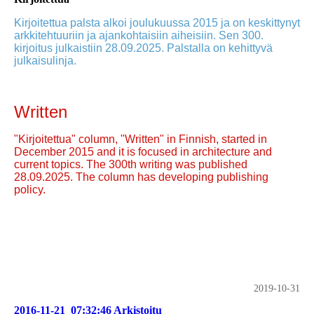
Kirjoitettua palsta alkoi joulukuussa 2015 ja on keskittynyt
arkkitehtuuriin ja ajankohtaisiin aiheisiin. Sen 300.
kirjoitus julkaistiin 28.09.2025. Palstalla on kehittyvä
julkaisulinja.
Written
"Kirjoitettua" column, "Written" in Finnish, started in
December 2015 and it is focused in architecture and
current topics. The 300th writing was published
28.09.2025. The column has developing publishing
policy.
2019-10-31
2016-11-21_07:32:46 Arkistoitu