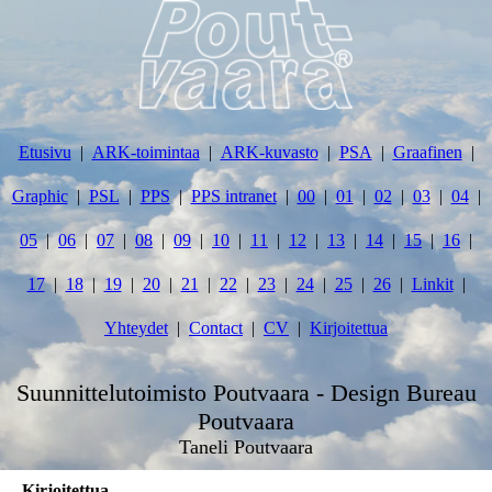
Etusivu
ARK-toimintaa
ARK-kuvasto
PSA
Graafinen
Graphic
PSL
PPS
PPS intranet
00
01
02
03
04
05
06
07
08
09
10
11
12
13
14
15
16
17
18
19
20
21
22
23
24
25
26
Linkit
Yhteydet
Contact
CV
Kirjoitettua
Suunnittelutoimisto Poutvaara - Design Bureau
Poutvaara
Taneli Poutvaara
Kirjoitettua