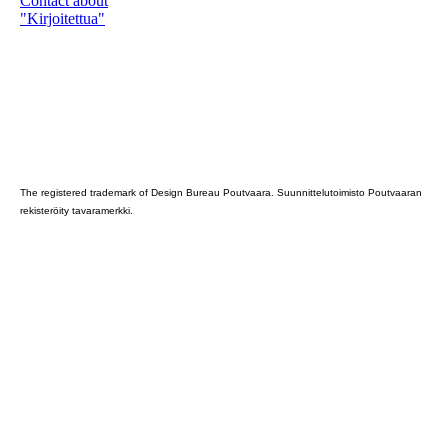
Contact about
"Kirjoitettua"
Poutvaara_2022_GRAY
The registered trademark of Design Bureau Poutvaara. Suunnittelutoimisto Poutvaaran
rekisteröity tavaramerkki.