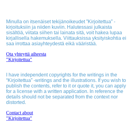
Minulla on itsenäiset tekijänoikeudet ”Kirjoitettua” -
kirjoituksiin ja niiden kuviin. Halutessasi julkaista
sisältöä, viitata siihen tai lainata sitä, voit hakea lupaa
kirjallisella hakemuksella. Viittauksissa yksityiskohtia ei
saa irrottaa asiayhteydestä eikä vääristää.
Ota yhteyttä aiheesta
"Kirjoitettua"
I have independent copyrights for the writings in the
“Kirjoitettua” -writings and the illustrations. If you wish to
publish the contents, refer to it or quote it, you can apply
for a license with a written application. In reference the
details should not be separated from the context nor
distorted.
Contact about
"Kirjoitettua"