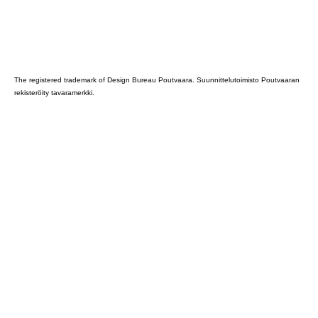
Poutvaara_2022_GRAY
The registered trademark of Design Bureau Poutvaara. Suunnittelutoimisto Poutvaaran
rekisteröity tavaramerkki.