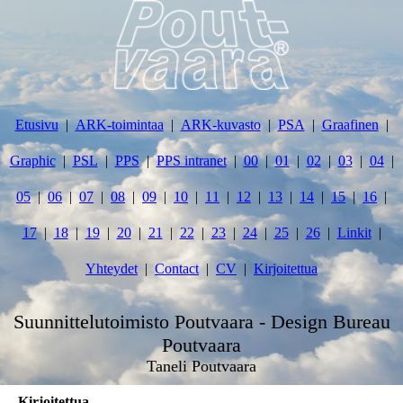
Etusivu
ARK-toimintaa
ARK-kuvasto
PSA
Graafinen
Graphic
PSL
PPS
PPS intranet
00
01
02
03
04
05
06
07
08
09
10
11
12
13
14
15
16
17
18
19
20
21
22
23
24
25
26
Linkit
Yhteydet
Contact
CV
Kirjoitettua
Suunnittelutoimisto Poutvaara - Design Bureau
Poutvaara
Taneli Poutvaara
Kirjoitettua