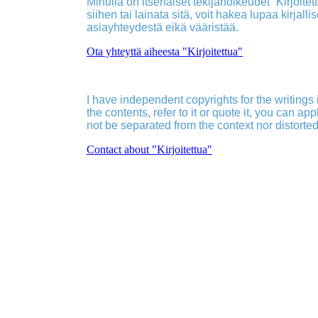
Minulla on itsenäiset tekijänoikeudet ”Kirjoitettu
siihen tai lainata sitä, voit hakea lupaa kirjall
asiayhteydestä eikä vääristää.
Ota yhteyttä aiheesta "Kirjoitettua"
I have independent copyrights for the writings in
the contents, refer to it or quote it, you can ap
not be separated from the context nor distorted
Contact about "Kirjoitettua"