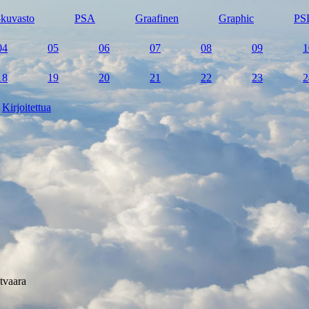
kuvasto
PSA
Graafinen
Graphic
PS
04
05
06
07
08
09
1
18
19
20
21
22
23
2
Kirjoitettua
tvaara