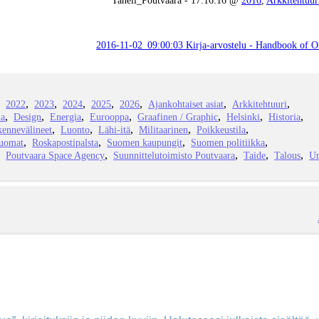
2016-11-02_09:00:03 Kirja-arvostelu - Handbook of 
2022
2023
2024
2025
2026
Ajankohtaiset asiat
Arkkitehtuuri
ia
Design
Energia
Eurooppa
Graafinen / Graphic
Helsinki
Historia
kennevälineet
Luonto
Lähi-itä
Militaarinen
Poikkeustila
juomat
Roskapostipalsta
Suomen kaupungit
Suomen politiikka
Poutvaara Space Agency
Suunnittelutoimisto Poutvaara
Taide
Talous
Ur