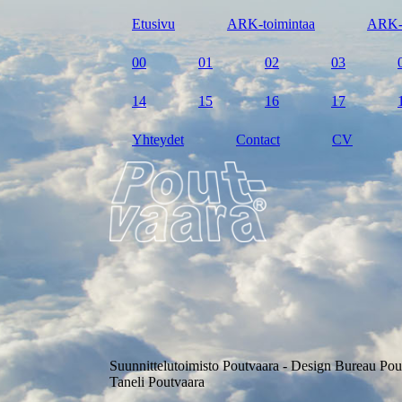
Etusivu
ARK-toimintaa
ARK-
00
01
02
03
14
15
16
17
Yhteydet
Contact
CV
Suunnittelutoimisto Poutvaara - Design Bureau Pou
Taneli Poutvaara