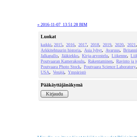
« 2016-11-07_13:51:28 BIM
Luokat
kaikki
2015
2016
2017
2018
2019
2020
2021
Arkkitehtuurin historia
Asia lyhyt
Avaruus
Britann
Jalkapallo
Jääkiekko
Kirja-arvostelu
Liikenne
Lii
Poutvaaran Kamerakoulu
Rakentaminen
Ravinto ja 
Poutvaara Photo Stock
Poutvaara Science Laboratory
USA
Venäjä
Ympäristö
Pääkäyttäjänäkymä
Kirjaudu