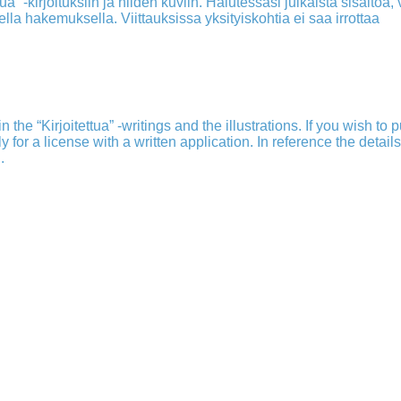
a” -kirjoituksiin ja niiden kuviin. Halutessasi julkaista sisältöä, v
isella hakemuksella. Viittauksissa yksityiskohtia ei saa irrottaa
 the “Kirjoitettua” -writings and the illustrations. If you wish to 
ply for a license with a written application. In reference the detail
.