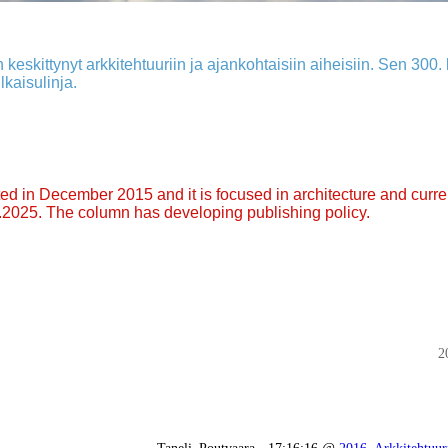
 keskittynyt arkkitehtuuriin ja ajankohtaisiin aiheisiin. Sen 300. k
lkaisulinja.
arted in December 2015 and it is focused in architecture and curre
9.2025. The column has developing publishing policy.
2
Taneli_Poutvaara - 17:16:16 @
2016
,
Arkkitehtuuri