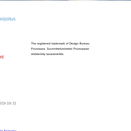
irjoitus
Poutvaara_2022_GRAY
The registered trademark of Design Bureau
Poutvaara. Suunnittelutoimisto Poutvaaran
rekisteröity tavaramerkki.
nt
019-10-31
n historia