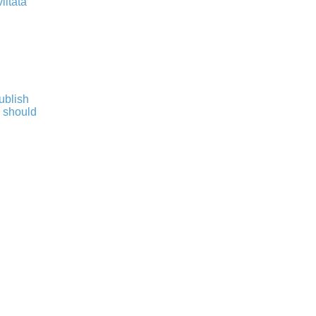
iitata
publish
s should