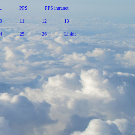
L
PPS
PPS intranet
0
11
12
13
4
25
26
Linkit