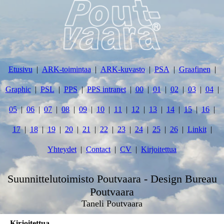
Etusivu
ARK-toimintaa
ARK-kuvasto
PSA
Graafinen
Graphic
PSL
PPS
PPS intranet
00
01
02
03
04
05
06
07
08
09
10
11
12
13
14
15
16
17
18
19
20
21
22
23
24
25
26
Linkit
Yhteydet
Contact
CV
Kirjoitettua
Suunnittelutoimisto Poutvaara - Design Bureau
Poutvaara
Taneli Poutvaara
Kirjoitettua