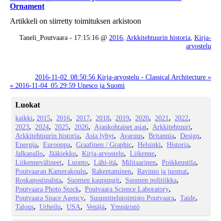
Ornament
Artikkeli on siirretty toimituksen arkistoon
Taneli_Poutvaara - 17:15:16 @
2016
,
Arkkitehtuurin historia
,
Kirja-
arvostelu
2016-11-02_08:50:56 Kirja-arvostelu - Classical Architecture »
« 2016-11-04_05:29:59 Unesco ja Suomi
Luokat
kaikki
2015
2016
2017
2018
2019
2020
2021
2022
2023
2024
2025
2026
Ajankohtaiset asiat
Arkkitehtuuri
Arkkitehtuurin historia
Asia lyhyt
Avaruus
Britannia
Design
Energia
Eurooppa
Graafinen / Graphic
Helsinki
Historia
Jalkapallo
Jääkiekko
Kirja-arvostelu
Liikenne
Liikennevälineet
Luonto
Lähi-itä
Militaarinen
Poikkeustila
Poutvaaran Kamerakoulu
Rakentaminen
Ravinto ja juomat
Roskapostipalsta
Suomen kaupungit
Suomen politiikka
Poutvaara Photo Stock
Poutvaara Science Laboratory
Poutvaara Space Agency
Suunnittelutoimisto Poutvaara
Taide
Talous
Urheilu
USA
Venäjä
Ympäristö