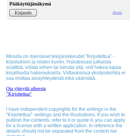
Pääkäyttäjänäkymä
Atom
Kirjaudu
Minulla on itsenäiset tekijänoikeudet ”Kirjoitettua” -
kirjoituksiin ja niiden kuviin. Halutessasi julkaista
sisältöä, viitata siihen tai lainata sitä, voit hakea lupaa
kirjallisella hakemuksella. Viittauksissa yksityiskohtia ei
saa irrottaa asiayhteydestä eikä vääristää.
Ota yhteyttä aiheesta
"Kirjoitettua"
I have independent copyrights for the writings in the
“Kirjoitettua” -writings and the illustrations. If you wish to
publish the contents, refer to it or quote it, you can apply
for a license with a written application. In reference the
details should not be separated from the context nor