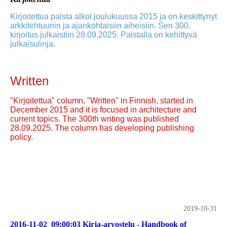
Kirjoitettua palsta alkoi joulukuussa 2015 ja on keskittynyt
arkkitehtuuriin ja ajankohtaisiin aiheisiin. Sen 300.
kirjoitus julkaistiin 28.09.2025. Palstalla on kehittyvä
julkaisulinja.
Written
"Kirjoitettua" column, "Written" in Finnish, started in
December 2015 and it is focused in architecture and
current topics. The 300th writing was published
28.09.2025. The column has developing publishing
policy.
2019-10-31
2016-11-02_09:00:03 Kirja-arvostelu - Handbook of