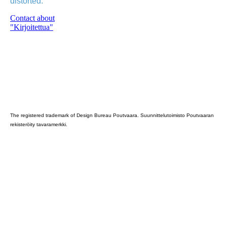
distorted.
Contact about
"Kirjoitettua"
Poutvaara_2022_GRAY
The registered trademark of Design Bureau Poutvaara. Suunnittelutoimisto Poutvaaran
rekisteröity tavaramerkki.