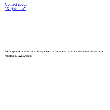
Contact about
"Kirjoitettua"
Poutvaara_2022_GRAY
The registered trademark of Design Bureau Poutvaara. Suunnittelutoimisto Poutvaaran
rekisteröity tavaramerkki.