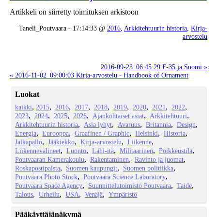
Artikkeli on siirretty toimituksen arkistoon
Taneli_Poutvaara - 17:14:33 @
2016
,
Arkkitehtuurin historia
,
Kirja-
arvostelu
2016-09-23_06:45:29 F-35 ja Suomi »
« 2016-11-02_09:00:03 Kirja-arvostelu - Handbook of Ornament
Luokat
kaikki
2015
2016
2017
2018
2019
2020
2021
2022
2023
2024
2025
2026
Ajankohtaiset asiat
Arkkitehtuuri
Arkkitehtuurin historia
Asia lyhyt
Avaruus
Britannia
Design
Energia
Eurooppa
Graafinen / Graphic
Helsinki
Historia
Jalkapallo
Jääkiekko
Kirja-arvostelu
Liikenne
Liikennevälineet
Luonto
Lähi-itä
Militaarinen
Poikkeustila
Poutvaaran Kamerakoulu
Rakentaminen
Ravinto ja juomat
Roskapostipalsta
Suomen kaupungit
Suomen politiikka
Poutvaara Photo Stock
Poutvaara Science Laboratory
Poutvaara Space Agency
Suunnittelutoimisto Poutvaara
Taide
Talous
Urheilu
USA
Venäjä
Ympäristö
Pääkäyttäjänäkymä