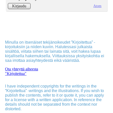
Atom
Kirjaudu
Minulla on itsenäiset tekijänoikeudet ”Kirjoitettua” -
kirjoituksiin ja niiden kuviin. Halutessasi julkaista
sisältöä, viitata siihen tai lainata sitä, voit hakea lupaa
kirjallisella hakemuksella. Viittauksissa yksityiskohtia ei
saa irrottaa asiayhteydestä eikä vääristää.
Ota yhteyttä aiheesta
"Kirjoitettua"
I have independent copyrights for the writings in the
“Kirjoitettua” -writings and the illustrations. If you wish to
publish the contents, refer to it or quote it, you can apply
for a license with a written application. In reference the
details should not be separated from the context nor
distorted.