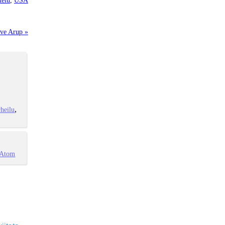
Ove Arup »
heilu
Atom