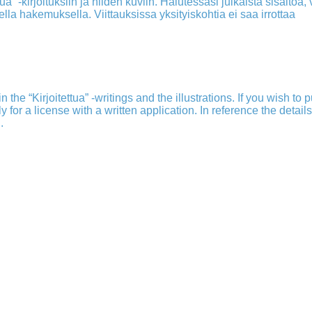
a” -kirjoituksiin ja niiden kuviin. Halutessasi julkaista sisältöä, v
isella hakemuksella. Viittauksissa yksityiskohtia ei saa irrottaa
 the “Kirjoitettua” -writings and the illustrations. If you wish to 
ply for a license with a written application. In reference the detail
.