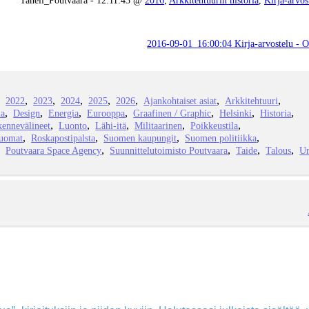
2016-09-01_16:00:04 Kirja-arvostelu - 
2022
2023
2024
2025
2026
Ajankohtaiset asiat
Arkkitehtuuri
ia
Design
Energia
Eurooppa
Graafinen / Graphic
Helsinki
Historia
kennevälineet
Luonto
Lähi-itä
Militaarinen
Poikkeustila
juomat
Roskapostipalsta
Suomen kaupungit
Suomen politiikka
Poutvaara Space Agency
Suunnittelutoimisto Poutvaara
Taide
Talous
Ur