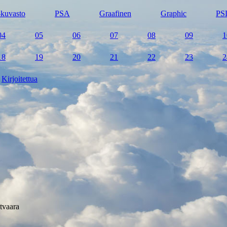
kuvasto
PSA
Graafinen
Graphic
PS
04
05
06
07
08
09
1
18
19
20
21
22
23
2
Kirjoitettua
tvaara