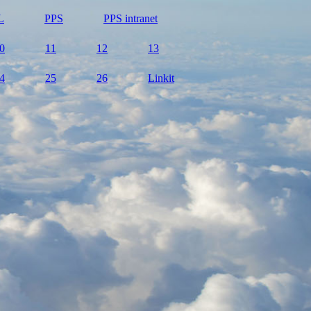
L
PPS
PPS intranet
0
11
12
13
4
25
26
Linkit