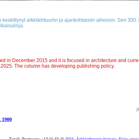
 keskittynyt arkkitehtuuriin ja ajankohtaisiin aiheisiin. Sen 300. k
lkaisulinja.
arted in December 2015 and it is focused in architecture and curre
9.2025. The column has developing publishing policy.
2
k 1900
Taneli_Poutvaara - 12:11:43 @
2016
,
Arkkitehtuurin historia
,
Kirja-arvos