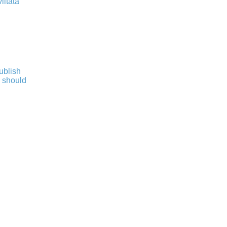
iitata
publish
s should