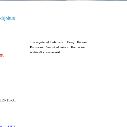
irjoitus
Poutvaara_2022_GRAY
The registered trademark of Design Bureau
Poutvaara. Suunnittelutoimisto Poutvaaran
rekisteröity tavaramerkki.
nt
019-10-31
telu
,
USA