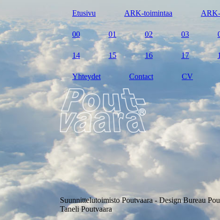
Etusivu
ARK-toimintaa
ARK-
00
01
02
03
14
15
16
17
Yhteydet
Contact
CV
Suunnittelutoimisto Poutvaara - Design Bureau Pou
Taneli Poutvaara