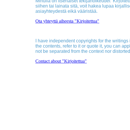
Minulla on itsenäiset tekijänoikeudet ”Kirjoitettu
siihen tai lainata sitä, voit hakea lupaa kirjall
asiayhteydestä eikä vääristää.
Ota yhteyttä aiheesta "Kirjoitettua"
I have independent copyrights for the writings in
the contents, refer to it or quote it, you can ap
not be separated from the context nor distorted
Contact about "Kirjoitettua"