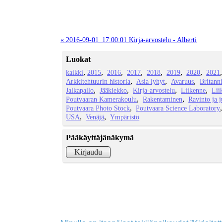
« 2016-09-01_17:00:01 Kirja-arvostelu - Alberti
Luokat
kaikki
2015
2016
2017
2018
2019
2020
2021
Arkkitehtuurin historia
Asia lyhyt
Avaruus
Britann
Jalkapallo
Jääkiekko
Kirja-arvostelu
Liikenne
Lii
Poutvaaran Kamerakoulu
Rakentaminen
Ravinto ja 
Poutvaara Photo Stock
Poutvaara Science Laboratory
USA
Venäjä
Ympäristö
Pääkäyttäjänäkymä
Kirjaudu