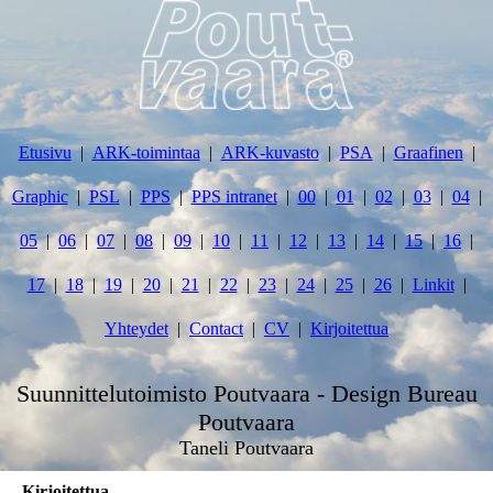
Etusivu
ARK-toimintaa
ARK-kuvasto
PSA
Graafinen
Graphic
PSL
PPS
PPS intranet
00
01
02
03
04
05
06
07
08
09
10
11
12
13
14
15
16
17
18
19
20
21
22
23
24
25
26
Linkit
Yhteydet
Contact
CV
Kirjoitettua
Suunnittelutoimisto Poutvaara - Design Bureau
Poutvaara
Taneli Poutvaara
Kirjoitettua