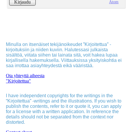
Atom
Kirjaudu
Minulla on itsenäiset tekijänoikeudet ”Kirjoitettua” -
kirjoituksiin ja niiden kuviin. Halutessasi julkaista
sisältöä, viitata siihen tai lainata sitä, voit hakea lupaa
kirjallisella hakemuksella. Viittauksissa yksityiskohtia ei
saa irrottaa asiayhteydestä eikä vääristää.
Ota yhteyttä aiheesta
"Kirjoitettua"
I have independent copyrights for the writings in the
“Kirjoitettua” -writings and the illustrations. If you wish to
publish the contents, refer to it or quote it, you can apply
for a license with a written application. In reference the
details should not be separated from the context nor
distorted.