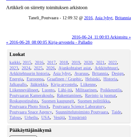
Artikkeli on siirretty toimituksen arkistoon
Taneli_Poutvaara - 12:09:32 @
2016
,
Asia lyhyt
,
Britannia
2016-06-24_11:00:03 Arkistoitu »
« 2016-06-28_08:00:05 Kirja-arvostelu - Palladio
Luokat
kaikki
2015
2016
2017
2018
2019
2020
2021
2022
2023
2024
2025
2026
Ajankohtaiset asiat
Arkkitehtuuri
Arkkitehtuurin historia
Asia lyhyt
Avaruus
Britannia
Design
Energia
Eurooppa
Graafinen / Graphic
Helsinki
Historia
Jalkapallo
Jääkiekko
Kirja-arvostelu
Liikenne
Liikennevälineet
Luonto
Lähi-itä
Militaarinen
Poikkeustila
Poutvaaran Kamerakoulu
Rakentaminen
Ravinto ja juomat
Roskapostipalsta
Suomen kaupungit
Suomen politiikka
Poutvaara Photo Stock
Poutvaara Science Laboratory
Poutvaara Space Agency
Suunnittelutoimisto Poutvaara
Taide
Talous
Urheilu
USA
Venäjä
Ympäristö
Pääkäyttäjänäkymä