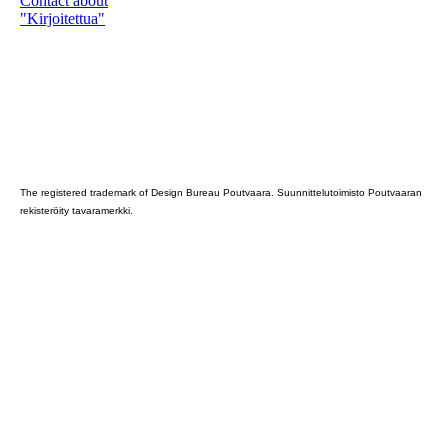
Contact about
"Kirjoitettua"
Poutvaara_2022_GRAY
The registered trademark of Design Bureau Poutvaara. Suunnittelutoimisto Poutvaaran
rekisteröity tavaramerkki.