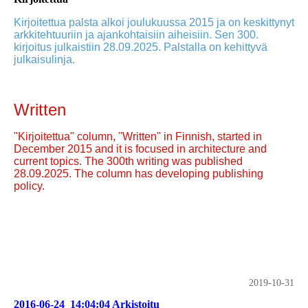
Kirjoitettua palsta alkoi joulukuussa 2015 ja on keskittynyt
arkkitehtuuriin ja ajankohtaisiin aiheisiin. Sen 300.
kirjoitus julkaistiin 28.09.2025. Palstalla on kehittyvä
julkaisulinja.
Written
"Kirjoitettua" column, "Written" in Finnish, started in
December 2015 and it is focused in architecture and
current topics. The 300th writing was published
28.09.2025. The column has developing publishing
policy.
2019-10-31
2016-06-24_14:04:04 Arkistoitu