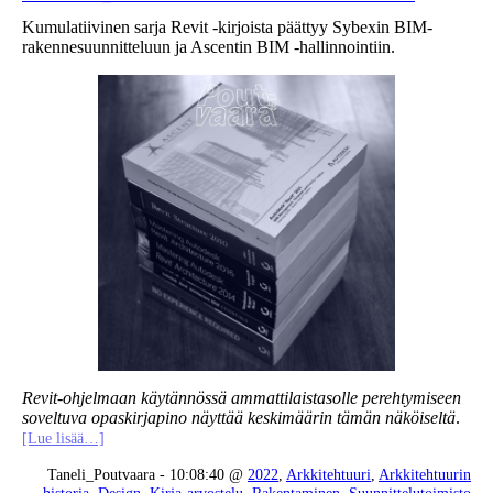
Kumulatiivinen sarja Revit -kirjoista päättyy Sybexin BIM-
rakennesuunnitteluun ja Ascentin BIM -hallinnointiin.
Revit-ohjelmaan käytännössä ammattilaistasolle perehtymiseen
soveltuva opaskirjapino näyttää keskimäärin tämän näköiseltä
.
[Lue lisää…]
Taneli_Poutvaara - 10:08:40 @
2022
,
Arkkitehtuuri
,
Arkkitehtuurin
historia
,
Design
,
Kirja-arvostelu
,
Rakentaminen
,
Suunnittelutoimisto