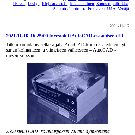
historia
,
Design
,
Kirja-arvostelu
,
Rakentaminen
,
Suomen politiikka
,
Suunnittelutoimisto Poutvaara
,
USA
,
Venäjä
2021-11-16
2021-11-16_16:25:00 Investointi AutoCAD-osaamiseen III
Jatkan kumulatiivisella sarjalla AutoCAD-kursseista edeten nyt
sarjan kolmanteen ja viimeiseen vaiheeseen – AutoCAD -
mestarikurssiin.
2500 sivun CAD- koulutuspaketti valittiin ajankohtana