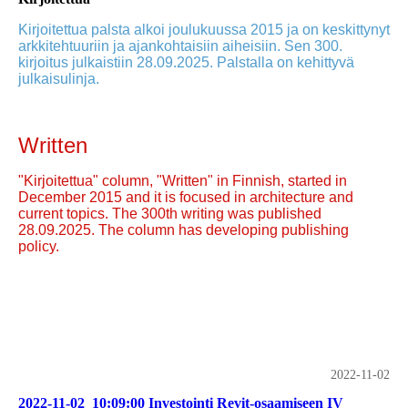
Kirjoitettua palsta alkoi joulukuussa 2015 ja on keskittynyt
arkkitehtuuriin ja ajankohtaisiin aiheisiin. Sen 300.
kirjoitus julkaistiin 28.09.2025. Palstalla on kehittyvä
julkaisulinja.
Written
"Kirjoitettua" column, "Written" in Finnish, started in
December 2015 and it is focused in architecture and
current topics. The 300th writing was published
28.09.2025. The column has developing publishing
policy.
2022-11-02
2022-11-02_10:09:00 Investointi Revit-osaamiseen IV