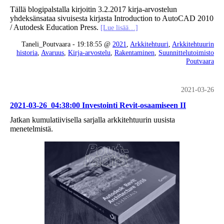
Tällä blogipalstalla kirjoitin 3.2.2017 kirja-arvostelun
yhdeksänsataa sivuisesta kirjasta Introduction to AutoCAD 2010
/ Autodesk Education Press.
[Lue lisää…]
Taneli_Poutvaara - 19:18:55 @
2021
,
Arkkitehtuuri
,
Arkkitehtuurin
historia
,
Avaruus
,
Kirja-arvostelu
,
Rakentaminen
,
Suunnittelutoimisto
Poutvaara
2021-03-26
2021-03-26_04:38:00 Investointi Revit-osaamiseen II
Jatkan kumulatiivisella sarjalla arkkitehtuurin uusista
menetelmistä.