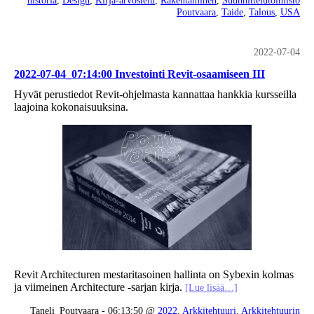
Poutvaara
,
Taide
,
Talous
,
USA
2022-07-04
2022-07-04_07:14:00 Investointi Revit-osaamiseen III
Hyvät perustiedot Revit-ohjelmasta kannattaa hankkia kursseilla
laajoina kokonaisuuksina.
Revit Architecturen mestaritasoinen hallinta on Sybexin kolmas
ja viimeinen Architecture -sarjan kirja.
[Lue lisää…]
Taneli_Poutvaara - 06:13:50 @
2022
,
Arkkitehtuuri
,
Arkkitehtuurin