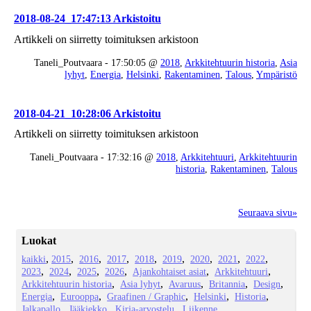
2018-08-24_17:47:13 Arkistoitu
Artikkeli on siirretty toimituksen arkistoon
Taneli_Poutvaara - 17:50:05 @
2018
,
Arkkitehtuurin historia
,
Asia
lyhyt
,
Energia
,
Helsinki
,
Rakentaminen
,
Talous
,
Ympäristö
2018-04-21_10:28:06 Arkistoitu
Artikkeli on siirretty toimituksen arkistoon
Taneli_Poutvaara - 17:32:16 @
2018
,
Arkkitehtuuri
,
Arkkitehtuurin
historia
,
Rakentaminen
,
Talous
Seuraava sivu»
Luokat
kaikki
2015
2016
2017
2018
2019
2020
2021
2022
2023
2024
2025
2026
Ajankohtaiset asiat
Arkkitehtuuri
Arkkitehtuurin historia
Asia lyhyt
Avaruus
Britannia
Design
Energia
Eurooppa
Graafinen / Graphic
Helsinki
Historia
Jalkapallo
Jääkiekko
Kirja-arvostelu
Liikenne