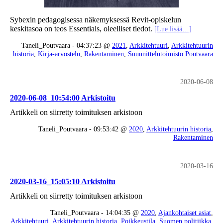
Sybexin pedagogisessa näkemyksessä Revit-opiskelun
keskitasoa on teos Essentials, oleelliset tiedot.
[Lue lisää…]
Taneli_Poutvaara - 04:37:23 @
2021
,
Arkkitehtuuri
,
Arkkitehtuurin
historia
,
Kirja-arvostelu
,
Rakentaminen
,
Suunnittelutoimisto Poutvaara
2020-06-08
2020-06-08_10:54:00 Arkistoitu
Artikkeli on siirretty toimituksen arkistoon
Taneli_Poutvaara - 09:53:42 @
2020
,
Arkkitehtuurin historia
,
Rakentaminen
2020-03-16
2020-03-16_15:05:10 Arkistoitu
Artikkeli on siirretty toimituksen arkistoon
Taneli_Poutvaara - 14:04:35 @
2020
,
Ajankohtaiset asiat
,
Arkkitehtuuri
,
Arkkitehtuurin historia
,
Poikkeustila
,
Suomen politiikka
,