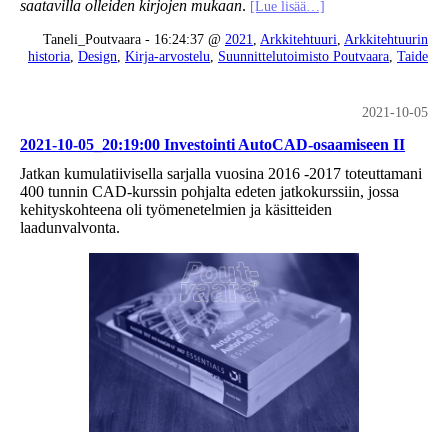
saatavilla olleiden kirjojen mukaan
.
[Lue lisää…]
Taneli_Poutvaara - 16:24:37 @
2021
,
Arkkitehtuuri
,
Arkkitehtuurin
historia
,
Design
,
Kirja-arvostelu
,
Suunnittelutoimisto Poutvaara
,
Taide
2021-10-05
2021-10-05_20:19:00 Investointi AutoCAD-osaamiseen II
Jatkan kumulatiivisella sarjalla vuosina 2016 -2017 toteuttamani
400 tunnin CAD-kurssin pohjalta edeten jatkokurssiin, jossa
kehityskohteena oli työmenetelmien ja käsitteiden
laadunvalvonta.