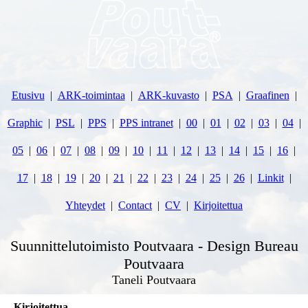
Etusivu
ARK-toimintaa
ARK-kuvasto
PSA
Graafinen
Graphic
PSL
PPS
PPS intranet
00
01
02
03
04
05
06
07
08
09
10
11
12
13
14
15
16
17
18
19
20
21
22
23
24
25
26
Linkit
Yhteydet
Contact
CV
Kirjoitettua
Suunnittelutoimisto Poutvaara - Design Bureau
Poutvaara
Taneli Poutvaara
Kirjoitettua