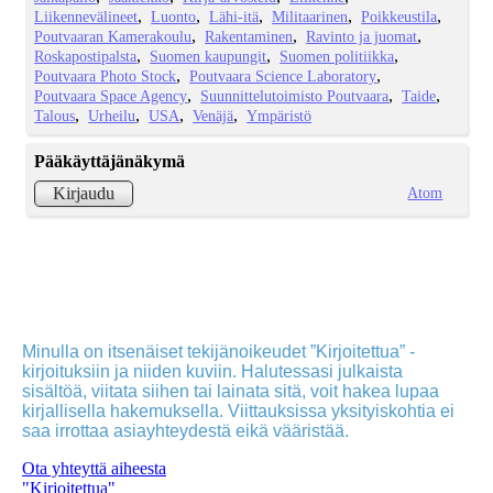
Liikennevälineet
Luonto
Lähi-itä
Militaarinen
Poikkeustila
Poutvaaran Kamerakoulu
Rakentaminen
Ravinto ja juomat
Roskapostipalsta
Suomen kaupungit
Suomen politiikka
Poutvaara Photo Stock
Poutvaara Science Laboratory
Poutvaara Space Agency
Suunnittelutoimisto Poutvaara
Taide
Talous
Urheilu
USA
Venäjä
Ympäristö
Pääkäyttäjänäkymä
Atom
Kirjaudu
Minulla on itsenäiset tekijänoikeudet ”Kirjoitettua” -
kirjoituksiin ja niiden kuviin. Halutessasi julkaista
sisältöä, viitata siihen tai lainata sitä, voit hakea lupaa
kirjallisella hakemuksella. Viittauksissa yksityiskohtia ei
saa irrottaa asiayhteydestä eikä vääristää.
Ota yhteyttä aiheesta
"Kirjoitettua"