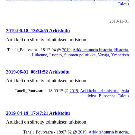
Talous
2019-11-01
2019-06-18_13:54:55 Arkistoitu
Artikkeli on siirretty toimituksen arkistoon
Taneli_Poutvaara - 18:12:04 @
2019
,
Arkkitehtuurin historia
,
Historia
,
Liikenne
,
Luonto
,
Suomen politiikka
,
Venäjä
,
Ympäristö
2019-06-01_08:11:52 Arkistoitu
Artikkeli on siirretty toimituksen arkistoon
Taneli_Poutvaara - 18:09:15 @
2019
,
Arkkitehtuurin historia
,
Asia
lyhyt
,
Eurooppa
,
Talous
2019-04-19_17:47:21 Arkistoitu
Artikkeli on siirretty toimituksen arkistoon
Taneli_Poutvaara - 18:07:32 @
2019
,
Arkkitehtuurin historia
,