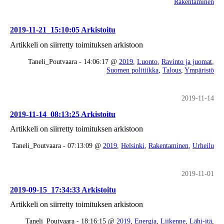
Rakentaminen
2019-11-21_15:10:05 Arkistoitu
Artikkeli on siirretty toimituksen arkistoon
Taneli_Poutvaara - 14:06:17 @
2019
,
Luonto
,
Ravinto ja juomat
,
Suomen politiikka
,
Talous
,
Ympäristö
2019-11-14
2019-11-14_08:13:25 Arkistoitu
Artikkeli on siirretty toimituksen arkistoon
Taneli_Poutvaara - 07:13:09 @
2019
,
Helsinki
,
Rakentaminen
,
Urheilu
2019-11-01
2019-09-15_17:34:33 Arkistoitu
Artikkeli on siirretty toimituksen arkistoon
Taneli_Poutvaara - 18:16:15 @
2019
,
Energia
,
Liikenne
,
Lähi-itä
,