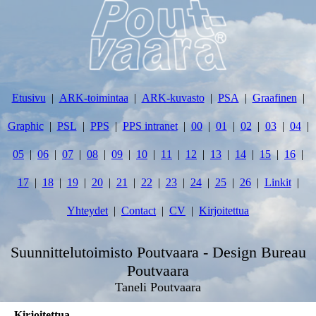
Etusivu
ARK-toimintaa
ARK-kuvasto
PSA
Graafinen
Graphic
PSL
PPS
PPS intranet
00
01
02
03
04
05
06
07
08
09
10
11
12
13
14
15
16
17
18
19
20
21
22
23
24
25
26
Linkit
Yhteydet
Contact
CV
Kirjoitettua
Suunnittelutoimisto Poutvaara - Design Bureau
Poutvaara
Taneli Poutvaara
Kirjoitettua