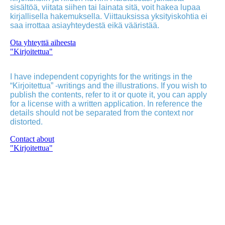
sisältöä, viitata siihen tai lainata sitä, voit hakea lupaa
kirjallisella hakemuksella. Viittauksissa yksityiskohtia ei
saa irrottaa asiayhteydestä eikä vääristää.
Ota yhteyttä aiheesta
"Kirjoitettua"
I have independent copyrights for the writings in the
“Kirjoitettua” -writings and the illustrations. If you wish to
publish the contents, refer to it or quote it, you can apply
for a license with a written application. In reference the
details should not be separated from the context nor
distorted.
Contact about
"Kirjoitettua"
Poutvaara_2022_GRAY