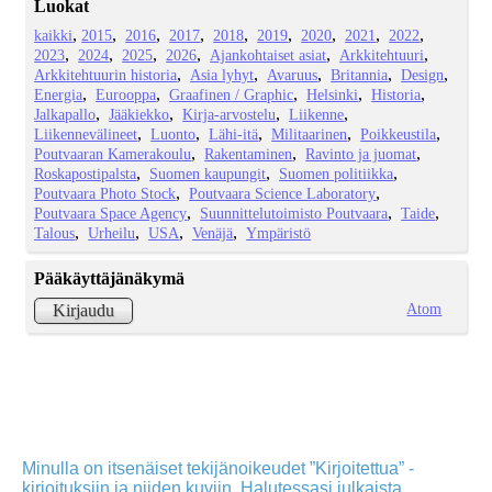
Luokat
kaikki
2015
2016
2017
2018
2019
2020
2021
2022
2023
2024
2025
2026
Ajankohtaiset asiat
Arkkitehtuuri
Arkkitehtuurin historia
Asia lyhyt
Avaruus
Britannia
Design
Energia
Eurooppa
Graafinen / Graphic
Helsinki
Historia
Jalkapallo
Jääkiekko
Kirja-arvostelu
Liikenne
Liikennevälineet
Luonto
Lähi-itä
Militaarinen
Poikkeustila
Poutvaaran Kamerakoulu
Rakentaminen
Ravinto ja juomat
Roskapostipalsta
Suomen kaupungit
Suomen politiikka
Poutvaara Photo Stock
Poutvaara Science Laboratory
Poutvaara Space Agency
Suunnittelutoimisto Poutvaara
Taide
Talous
Urheilu
USA
Venäjä
Ympäristö
Pääkäyttäjänäkymä
Atom
Kirjaudu
Minulla on itsenäiset tekijänoikeudet ”Kirjoitettua” -
kirjoituksiin ja niiden kuviin. Halutessasi julkaista