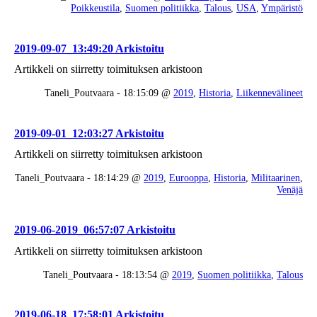
Poikkeustila
,
Suomen politiikka
,
Talous
,
USA
,
Ympäristö
2019-09-07_13:49:20 Arkistoitu
Artikkeli on siirretty toimituksen arkistoon
Taneli_Poutvaara - 18:15:09 @
2019
,
Historia
,
Liikennevälineet
2019-09-01_12:03:27 Arkistoitu
Artikkeli on siirretty toimituksen arkistoon
Taneli_Poutvaara - 18:14:29 @
2019
,
Eurooppa
,
Historia
,
Militaarinen
,
Venäjä
2019-06-2019_06:57:07 Arkistoitu
Artikkeli on siirretty toimituksen arkistoon
Taneli_Poutvaara - 18:13:54 @
2019
,
Suomen politiikka
,
Talous
2019-06-18_17:58:01 Arkistoitu