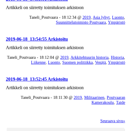
Artikkeli on siirretty toimituksen arkistoon
Taneli_Poutvaara - 18:12:34 @
2019
,
Asia lyhyt
,
Luonto
,
Suunnittelutoimisto Poutvaara
,
Ympäristö
2019-06-18_13:54:55 Arkistoitu
Artikkeli on siirretty toimituksen arkistoon
Taneli_Poutvaara - 18:12:04 @
2019
,
Arkkitehtuurin historia
,
Historia
,
Liikenne
,
Luonto
,
Suomen politiikka
,
Venäjä
,
Ympäristö
2019-06-18_13:52:45 Arkistoitu
Artikkeli on siirretty toimituksen arkistoon
Taneli_Poutvaara - 18:11:30 @
2019
,
Militaarinen
,
Poutvaaran
Kamerakoulu
,
Taide
Seuraava sivu»