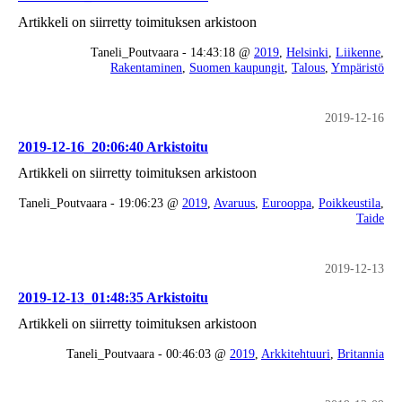
Artikkeli on siirretty toimituksen arkistoon
Taneli_Poutvaara - 14:43:18 @
2019
,
Helsinki
,
Liikenne
,
Rakentaminen
,
Suomen kaupungit
,
Talous
,
Ympäristö
2019-12-16
2019-12-16_20:06:40 Arkistoitu
Artikkeli on siirretty toimituksen arkistoon
Taneli_Poutvaara - 19:06:23 @
2019
,
Avaruus
,
Eurooppa
,
Poikkeustila
,
Taide
2019-12-13
2019-12-13_01:48:35 Arkistoitu
Artikkeli on siirretty toimituksen arkistoon
Taneli_Poutvaara - 00:46:03 @
2019
,
Arkkitehtuuri
,
Britannia