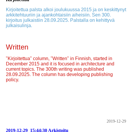
Kirjoitettua palsta alkoi joulukuussa 2015 ja on keskittynyt
arkkitehtuuriin ja ajankohtaisiin aiheisiin. Sen 300.
kirjoitus julkaistiin 28.09.2025. Palstalla on kehittyvä
julkaisulinja.
Written
"Kirjoitettua" column, "Written" in Finnish, started in
December 2015 and it is focused in architecture and
current topics. The 300th writing was published
28.09.2025. The column has developing publishing
policy.
2019-12-29
2019-12-29_15:44:30 Arkistoitu