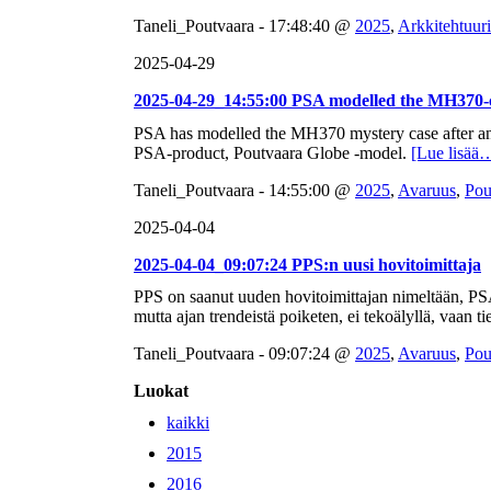
Taneli_Poutvaara - 17:48:40 @
2025
,
Arkkitehtuuri
2025-04-29
2025-04-29_14:55:00 PSA modelled the MH370-
PSA has modelled the MH370 mystery case after ana
PSA-product, Poutvaara Globe -model.
[Lue lisää
Taneli_Poutvaara - 14:55:00 @
2025
,
Avaruus
,
Pou
2025-04-04
2025-04-04_09:07:24 PPS:n uusi hovitoimittaja
PPS on saanut uuden hovitoimittajan nimeltään, P
mutta ajan trendeistä poiketen, ei tekoälyllä, vaan ti
Taneli_Poutvaara - 09:07:24 @
2025
,
Avaruus
,
Pou
Luokat
kaikki
2015
2016