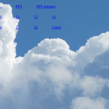
L
PPS
PPS intranet
0
11
12
13
4
25
26
Linkit