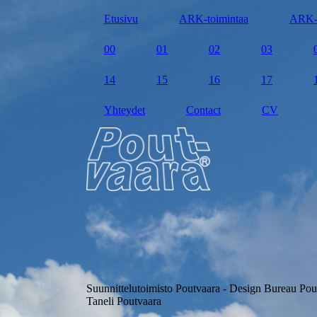
Etusivu
ARK-toimintaa
ARK-
00
01
02
03
14
15
16
17
Yhteydet
Contact
CV
Suunnittelutoimisto Poutvaara - Design Bureau Pou
Taneli Poutvaara