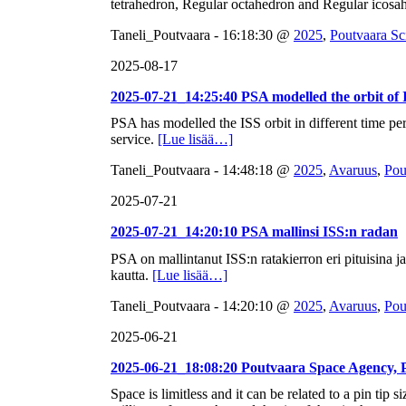
tetrahedron, Regular octahedron and Regular icos
Taneli_Poutvaara - 16:18:30 @
2025
,
Poutvaara Sc
2025-08-17
2025-07-21_14:25:40 PSA modelled the orbit of 
PSA has modelled the ISS orbit in different time p
service.
[Lue lisää…]
Taneli_Poutvaara - 14:48:18 @
2025
,
Avaruus
,
Pou
2025-07-21
2025-07-21_14:20:10 PSA mallinsi ISS:n radan
PSA on mallintanut ISS:n ratakierron eri pituisina
kautta.
[Lue lisää…]
Taneli_Poutvaara - 14:20:10 @
2025
,
Avaruus
,
Pou
2025-06-21
2025-06-21_18:08:20 Poutvaara Space Agency, 
Space is limitless and it can be related to a pin tip