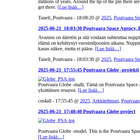
millions of years. Around the tip of the pin there a
get there.
[Lue lisää…]
Taneli_Poutvaara - 18:08:20 @
2025
,
Poutvaara S
2025-06-21_18:03:30 Poutvaara Space Agency, 
Avaruus on ääretön ja sitä voidaan suhteuttaa nup
elämä on kehittynyt vuosimiljoonien aikana. Nuppin
kauas näkee, mutta ei pääse.
[Lue lisää…]
Taneli_Poutvaara - 18:03:30 @
2025
,
Poutvaara S
2025-06-21_17:55:45 Poutvaara Globe -projekti
Poutvaara Globe -malli. Tämä on Poutvaara Space A
yksittäinen resurssi.
[Lue lisää…]
cm4all - 17:55:45 @
2025
,
Arkkitehtuuri
,
Poutvaar
2025-06-21_17:48:40 Poutvaara Globe project
Poutvaara Globe -model. This is the Poutvaara Spac
[Lue lisää…]