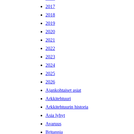
2017
2018
2019
2020
2021
2022
2023
2024
2025
2026
Ajankohtaiset asiat
Arkkitehtuuri
Arkkitehtuurin historia
Asia lyhyt
Avaruus
Britannia