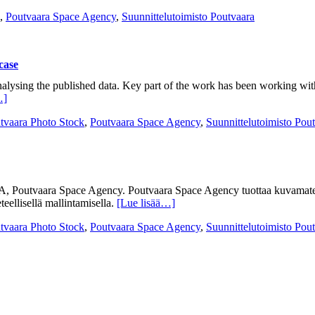
,
Poutvaara Space Agency
,
Suunnittelutoimisto Poutvaara
case
lysing the published data. Key part of the work has been working wi
…]
tvaara Photo Stock
,
Poutvaara Space Agency
,
Suunnittelutoimisto Pou
SA, Poutvaara Space Agency. Poutvaara Space Agency tuottaa kuvamater
eteellisellä mallintamisella.
[Lue lisää…]
tvaara Photo Stock
,
Poutvaara Space Agency
,
Suunnittelutoimisto Pou