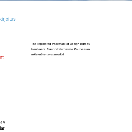
irjoitus
Poutvaara_2022_GRAY
The registered trademark of Design Bureau
Poutvaara. Suunnittelutoimisto Poutvaaran
rekisteröity tavaramerkki.
nt
915
lar