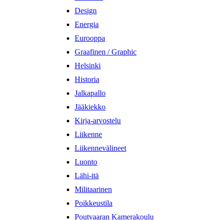
Design
Energia
Eurooppa
Graafinen / Graphic
Helsinki
Historia
Jalkapallo
Jääkiekko
Kirja-arvostelu
Liikenne
Liikennevälineet
Luonto
Lähi-itä
Militaarinen
Poikkeustila
Poutvaaran Kamerakoulu