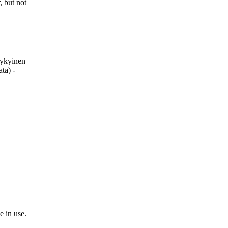
, but not
nykyinen
ta) -
e in use.