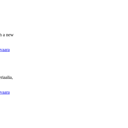
th a new
tvaara
iaalia,
tvaara