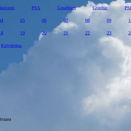
kuvasto
PSA
Graafinen
Graphic
PS
04
05
06
07
08
09
1
18
19
20
21
22
23
2
Kirjoitettua
tvaara