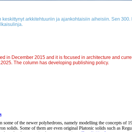
 keskittynyt arkkitehtuuriin ja ajankohtaisiin aiheisiin. Sen 300. k
lkaisulinja.
arted in December 2015 and it is focused in architecture and curre
9.2025. The column has developing publishing policy.
s
in some of the newer polyhedrons, namely modelling the concepts of 1
on solids. Some of them are even original Platonic solids such as Regu