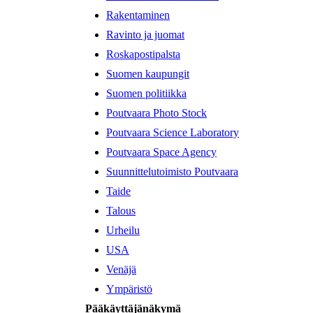
Rakentaminen
Ravinto ja juomat
Roskapostipalsta
Suomen kaupungit
Suomen politiikka
Poutvaara Photo Stock
Poutvaara Science Laboratory
Poutvaara Space Agency
Suunnittelutoimisto Poutvaara
Taide
Talous
Urheilu
USA
Venäjä
Ympäristö
Pääkäyttäjänäkymä