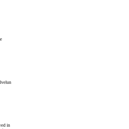
ge
alvelun
ved in