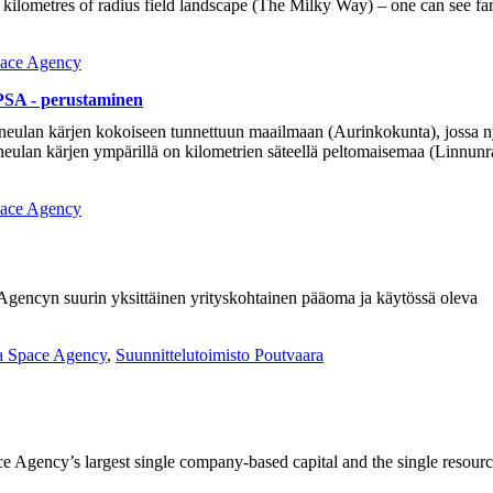
re kilometres of radius field landscape (The Milky Way) – one can see far
pace Agency
PSA - perustaminen
pineulan kärjen kokoiseen tunnettuun maailmaan (Aurinkokunta), jossa 
eulan kärjen ympärillä on kilometrien säteellä peltomaisemaa (Linnunra
pace Agency
gencyn suurin yksittäinen yrityskohtainen pääoma ja käytössä oleva
a Space Agency
,
Suunnittelutoimisto Poutvaara
e Agency’s largest single company-based capital and the single resourc