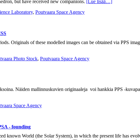
ahedron, but have received new companions.
[Lue lisää…]
ience Laboratory
,
Poutvaara Space Agency
ISS
eriods. Originals of these modelled images can be obtained via PPS ima
tvaara Photo Stock
,
Poutvaara Space Agency
 jaksoina. Näiden mallinnuskuvien originaaleja voi hankkia PPS -kuvap
tvaara Space Agency
PSA - founding
 sized known World (the Solar System), in which the present life has evol