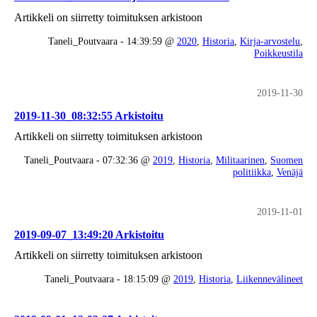
Artikkeli on siirretty toimituksen arkistoon
Taneli_Poutvaara - 14:39:59 @
2020
,
Historia
,
Kirja-arvostelu
,
Poikkeustila
2019-11-30
2019-11-30_08:32:55 Arkistoitu
Artikkeli on siirretty toimituksen arkistoon
Taneli_Poutvaara - 07:32:36 @
2019
,
Historia
,
Militaarinen
,
Suomen
politiikka
,
Venäjä
2019-11-01
2019-09-07_13:49:20 Arkistoitu
Artikkeli on siirretty toimituksen arkistoon
Taneli_Poutvaara - 18:15:09 @
2019
,
Historia
,
Liikennevälineet