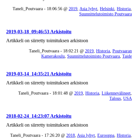
Taneli_Poutvaara - 18:06:56 @
2019
,
Asia lyhyt
,
Helsinki
,
Historia
,
Suunnittelutoimisto Poutvaara
2019-03-18_09:46:53 Arkistoitu
Artikkeli on siirretty toimituksen arkistoon
Taneli_Poutvaara - 18:02:21 @
2019
,
Historia
,
Poutvaaran
Kamerakoulu
,
Suunnittelutoimisto Poutvaara
,
Taide
2019-03-14_14:35:21 Arkistoitu
Artikkeli on siirretty toimituksen arkistoon
Taneli_Poutvaara - 18:01:48 @
2019
,
Historia
,
Liikennevälineet
,
Talous
,
USA
2018-02-24_14:23:07 Arkistoitu
Artikkeli on siirretty toimituksen arkistoon
Taneli_Poutvaara - 17:26:20 @
2018
,
Asia lyhyt
,
Eurooppa
,
Historia
,