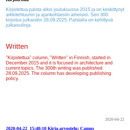
Kirjoitettua palsta alkoi joulukuussa 2015 ja on keskittynyt
arkkitehtuuriin ja ajankohtaisiin aiheisiin. Sen 300.
kirjoitus julkaistiin 28.09.2025. Palstalla on kehittyvä
julkaisulinja.
Written
"Kirjoitettua" column, "Written" in Finnish, started in
December 2015 and it is focused in architecture and
current topics. The 300th writing was published
28.09.2025. The column has developing publishing
policy.
2020-04-22
2020-04-22_15:40:10 Kirja-arvostelu: Camus