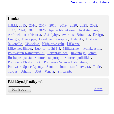
Suomen politiikka
,
Talous
Luokat
kaikki
2015
2016
2017
2018
2019
2020
2021
2022
2023
2024
2025
2026
Ajankohtaiset asiat
Arkkitehtuuri
Arkkitehtuurin historia
Asia lyhyt
Avaruus
Britannia
Design
Energia
Eurooppa
Graafinen / Graphic
Helsinki
Historia
Jalkapallo
Jääkiekko
Kirja-arvostelu
Liikenne
Liikennevälineet
Luonto
Lähi-itä
Militaarinen
Poikkeustila
Poutvaaran Kamerakoulu
Rakentaminen
Ravinto ja juomat
Roskapostipalsta
Suomen kaupungit
Suomen politiikka
Poutvaara Photo Stock
Poutvaara Science Laboratory
Poutvaara Space Agency
Suunnittelutoimisto Poutvaara
Taide
Talous
Urheilu
USA
Venäjä
Ympäristö
Pääkäyttäjänäkymä
Atom
Kirjaudu