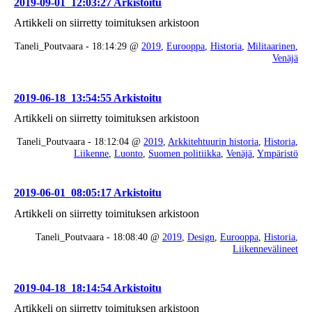
2019-09-01_12:03:27 Arkistoitu
Artikkeli on siirretty toimituksen arkistoon
Taneli_Poutvaara - 18:14:29 @
2019
,
Eurooppa
,
Historia
,
Militaarinen
,
Venäjä
2019-06-18_13:54:55 Arkistoitu
Artikkeli on siirretty toimituksen arkistoon
Taneli_Poutvaara - 18:12:04 @
2019
,
Arkkitehtuurin historia
,
Historia
,
Liikenne
,
Luonto
,
Suomen politiikka
,
Venäjä
,
Ympäristö
2019-06-01_08:05:17 Arkistoitu
Artikkeli on siirretty toimituksen arkistoon
Taneli_Poutvaara - 18:08:40 @
2019
,
Design
,
Eurooppa
,
Historia
,
Liikennevälineet
2019-04-18_18:14:54 Arkistoitu
Artikkeli on siirretty toimituksen arkistoon