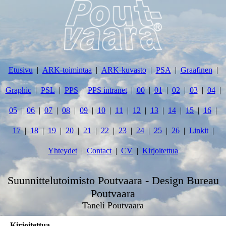
Etusivu
ARK-toimintaa
ARK-kuvasto
PSA
Graafinen
Graphic
PSL
PPS
PPS intranet
00
01
02
03
04
05
06
07
08
09
10
11
12
13
14
15
16
17
18
19
20
21
22
23
24
25
26
Linkit
Yhteydet
Contact
CV
Kirjoitettua
Suunnittelutoimisto Poutvaara - Design Bureau
Poutvaara
Taneli Poutvaara
Kirjoitettua