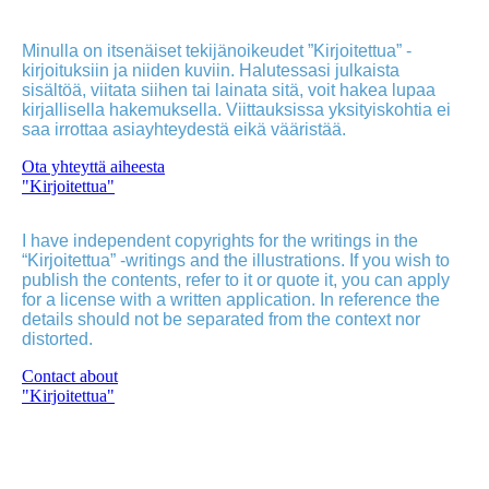
Minulla on itsenäiset tekijänoikeudet ”Kirjoitettua” -
kirjoituksiin ja niiden kuviin. Halutessasi julkaista
sisältöä, viitata siihen tai lainata sitä, voit hakea lupaa
kirjallisella hakemuksella. Viittauksissa yksityiskohtia ei
saa irrottaa asiayhteydestä eikä vääristää.
Ota yhteyttä aiheesta
"Kirjoitettua"
I have independent copyrights for the writings in the
“Kirjoitettua” -writings and the illustrations. If you wish to
publish the contents, refer to it or quote it, you can apply
for a license with a written application. In reference the
details should not be separated from the context nor
distorted.
Contact about
"Kirjoitettua"