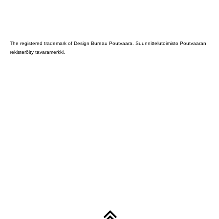
Poutvaara_2022_GRAY
The registered trademark of Design Bureau Poutvaara. Suunnittelutoimisto Poutvaaran
rekisteröity tavaramerkki.