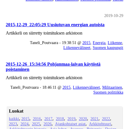
2019-10-29
2015-12-29_22:05:29 Uusiutuvan energian autoista
Artikkeli on siirretty toimituksen arkistoon
Taneli_Poutvaara - 19:38:51 @
2015
,
Energia
,
Liikenne
,
Liikennevälineet
,
Suomen kaupungit
2015-12-26_15:34:56 Pohjanmaa-laivan käytöstä
poistaminen
Artikkeli on siirretty toimituksen arkistoon
Taneli_Poutvaara - 18:46:11 @
2015
,
Liikennevälineet
,
Militaarinen
,
Suomen politiikka
Luokat
kaikki
2015
2016
2017
2018
2019
2020
2021
2022
2023
2024
2025
2026
Ajankohtaiset asiat
Arkkitehtuuri
Arkkitehtuurin historia
Asia lyhyt
Avaruus
Britannia
Design