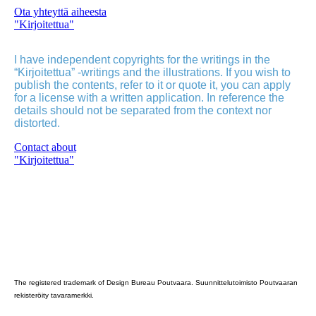
Ota yhteyttä aiheesta
"Kirjoitettua"
I have independent copyrights for the writings in the
“Kirjoitettua” -writings and the illustrations. If you wish to
publish the contents, refer to it or quote it, you can apply
for a license with a written application. In reference the
details should not be separated from the context nor
distorted.
Contact about
"Kirjoitettua"
Poutvaara_2022_GRAY
The registered trademark of Design Bureau Poutvaara. Suunnittelutoimisto Poutvaaran
rekisteröity tavaramerkki.