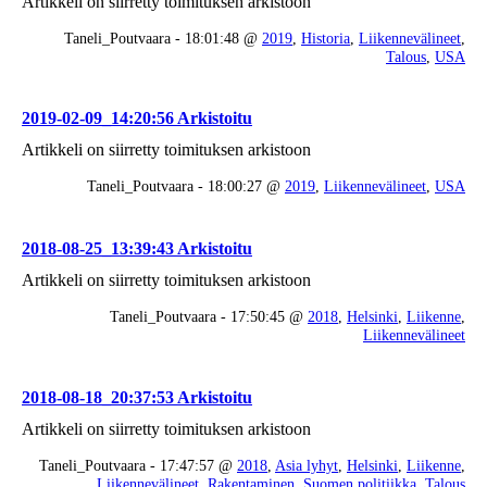
Artikkeli on siirretty toimituksen arkistoon
Taneli_Poutvaara - 18:01:48 @
2019
,
Historia
,
Liikennevälineet
,
Talous
,
USA
2019-02-09_14:20:56 Arkistoitu
Artikkeli on siirretty toimituksen arkistoon
Taneli_Poutvaara - 18:00:27 @
2019
,
Liikennevälineet
,
USA
2018-08-25_13:39:43 Arkistoitu
Artikkeli on siirretty toimituksen arkistoon
Taneli_Poutvaara - 17:50:45 @
2018
,
Helsinki
,
Liikenne
,
Liikennevälineet
2018-08-18_20:37:53 Arkistoitu
Artikkeli on siirretty toimituksen arkistoon
Taneli_Poutvaara - 17:47:57 @
2018
,
Asia lyhyt
,
Helsinki
,
Liikenne
,
Liikennevälineet
,
Rakentaminen
,
Suomen politiikka
,
Talous