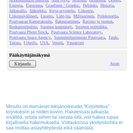
Energia
Eurooppa
Graafinen / Graphic
Helsinki
Historia
Jalkapallo
Jääkiekko
Kirja-arvostelu
Liikenne
Liikennevälineet
Luonto
Lähi-itä
Militaarinen
Poikkeustila
Poutvaaran Kamerakoulu
Rakentaminen
Ravinto ja juomat
Roskapostipalsta
Suomen kaupungit
Suomen politiikka
Poutvaara Photo Stock
Poutvaara Science Laboratory
Poutvaara Space Agency
Suunnittelutoimisto Poutvaara
Taide
Talous
Urheilu
USA
Venäjä
Ympäristö
Pääkäyttäjänäkymä
Atom
Kirjaudu
Minulla on itsenäiset tekijänoikeudet ”Kirjoitettua” -
kirjoituksiin ja niiden kuviin. Halutessasi julkaista
sisältöä, viitata siihen tai lainata sitä, voit hakea lupaa
kirjallisella hakemuksella. Viittauksissa yksityiskohtia ei
saa irrottaa asiayhteydestä eikä vääristää.