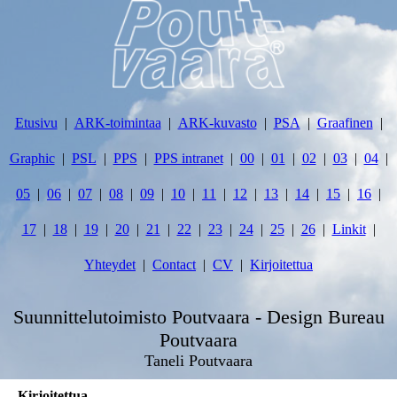
Etusivu
ARK-toimintaa
ARK-kuvasto
PSA
Graafinen
Graphic
PSL
PPS
PPS intranet
00
01
02
03
04
05
06
07
08
09
10
11
12
13
14
15
16
17
18
19
20
21
22
23
24
25
26
Linkit
Yhteydet
Contact
CV
Kirjoitettua
Suunnittelutoimisto Poutvaara - Design Bureau
Poutvaara
Taneli Poutvaara
Kirjoitettua