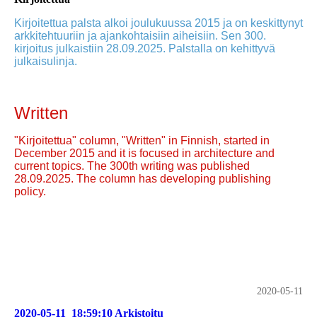
Kirjoitettua palsta alkoi joulukuussa 2015 ja on keskittynyt
arkkitehtuuriin ja ajankohtaisiin aiheisiin. Sen 300.
kirjoitus julkaistiin 28.09.2025. Palstalla on kehittyvä
julkaisulinja.
Written
"Kirjoitettua" column, "Written" in Finnish, started in
December 2015 and it is focused in architecture and
current topics. The 300th writing was published
28.09.2025. The column has developing publishing
policy.
2020-05-11
2020-05-11_18:59:10 Arkistoitu