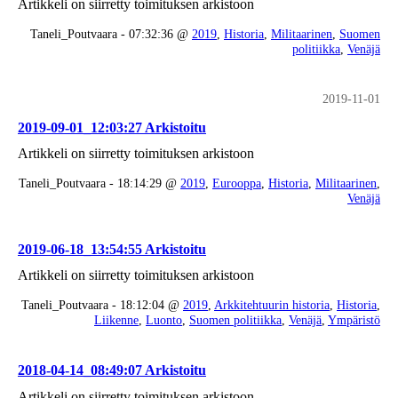
Artikkeli on siirretty toimituksen arkistoon
Taneli_Poutvaara - 07:32:36 @
2019
,
Historia
,
Militaarinen
,
Suomen
politiikka
,
Venäjä
2019-11-01
2019-09-01_12:03:27 Arkistoitu
Artikkeli on siirretty toimituksen arkistoon
Taneli_Poutvaara - 18:14:29 @
2019
,
Eurooppa
,
Historia
,
Militaarinen
,
Venäjä
2019-06-18_13:54:55 Arkistoitu
Artikkeli on siirretty toimituksen arkistoon
Taneli_Poutvaara - 18:12:04 @
2019
,
Arkkitehtuurin historia
,
Historia
,
Liikenne
,
Luonto
,
Suomen politiikka
,
Venäjä
,
Ympäristö
2018-04-14_08:49:07 Arkistoitu
Artikkeli on siirretty toimituksen arkistoon