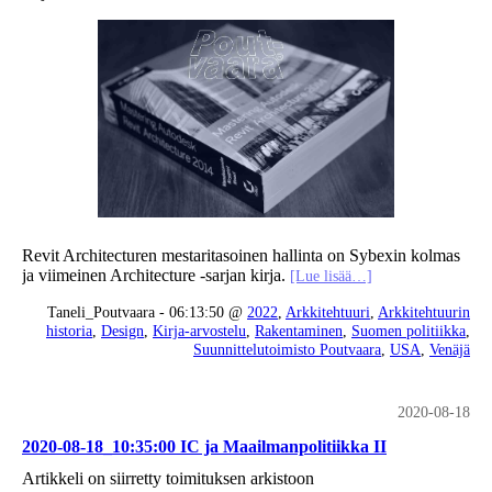
Revit Architecturen mestaritasoinen hallinta on Sybexin kolmas
ja viimeinen Architecture -sarjan kirja.
[Lue lisää…]
Taneli_Poutvaara - 06:13:50 @
2022
,
Arkkitehtuuri
,
Arkkitehtuurin
historia
,
Design
,
Kirja-arvostelu
,
Rakentaminen
,
Suomen politiikka
,
Suunnittelutoimisto Poutvaara
,
USA
,
Venäjä
2020-08-18
2020-08-18_10:35:00 IC ja Maailmanpolitiikka II
Artikkeli on siirretty toimituksen arkistoon