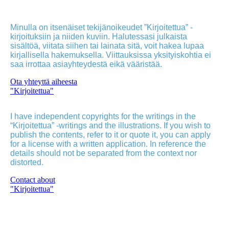
Minulla on itsenäiset tekijänoikeudet ”Kirjoitettua” -
kirjoituksiin ja niiden kuviin. Halutessasi julkaista
sisältöä, viitata siihen tai lainata sitä, voit hakea lupaa
kirjallisella hakemuksella. Viittauksissa yksityiskohtia ei
saa irrottaa asiayhteydestä eikä vääristää.
Ota yhteyttä aiheesta
"Kirjoitettua"
I have independent copyrights for the writings in the
“Kirjoitettua” -writings and the illustrations. If you wish to
publish the contents, refer to it or quote it, you can apply
for a license with a written application. In reference the
details should not be separated from the context nor
distorted.
Contact about
"Kirjoitettua"