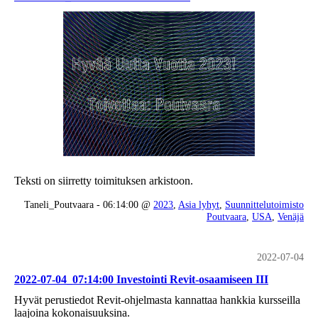
Teksti on siirretty toimituksen arkistoon.
Taneli_Poutvaara - 06:14:00 @
2023
,
Asia lyhyt
,
Suunnittelutoimisto
Poutvaara
,
USA
,
Venäjä
2022-07-04
2022-07-04_07:14:00 Investointi Revit-osaamiseen III
Hyvät perustiedot Revit-ohjelmasta kannattaa hankkia kursseilla
laajoina kokonaisuuksina.