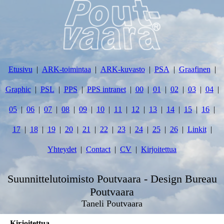
Etusivu
ARK-toimintaa
ARK-kuvasto
PSA
Graafinen
Graphic
PSL
PPS
PPS intranet
00
01
02
03
04
05
06
07
08
09
10
11
12
13
14
15
16
17
18
19
20
21
22
23
24
25
26
Linkit
Yhteydet
Contact
CV
Kirjoitettua
Suunnittelutoimisto Poutvaara - Design Bureau
Poutvaara
Taneli Poutvaara
Kirjoitettua