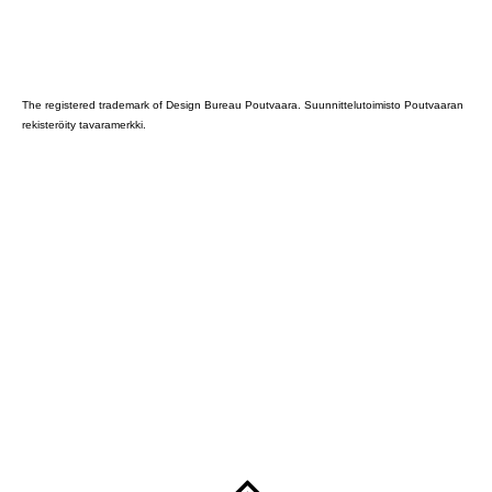
Poutvaara_2022_GRAY
The registered trademark of Design Bureau Poutvaara. Suunnittelutoimisto Poutvaaran
rekisteröity tavaramerkki.