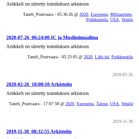
Artikkeli on siirretty toimituksen arkistoon
Taneli_Poutvaara - 05:36:26 @
2020
,
Eurooppa
,
Militaarinen
,
Poikkeustila
,
USA
,
Venäjä
2020-07-26_06:24:00 IC ja Muslimimaailma
Artikkeli on siirretty toimituksen arkistoon
Taneli_Poutvaara - 05:23:05 @
2020
,
Lähi-itä
,
Poikkeustila
2020-02-26
2020-02-26_18:08:10 Arkistoitu
Artikkeli on siirretty toimituksen arkistoon
Taneli_Poutvaara - 17:07:58 @
2020
,
Eurooppa
,
Talous
,
USA
,
Venäjä
2019-11-30
2019-11-30_08:32:55 Arkistoitu