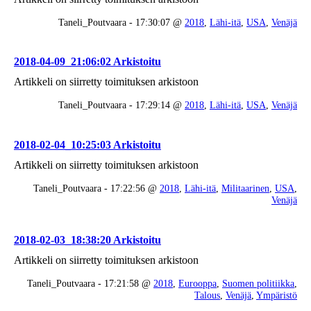
Taneli_Poutvaara - 17:30:07 @
2018
,
Lähi-itä
,
USA
,
Venäjä
2018-04-09_21:06:02 Arkistoitu
Artikkeli on siirretty toimituksen arkistoon
Taneli_Poutvaara - 17:29:14 @
2018
,
Lähi-itä
,
USA
,
Venäjä
2018-02-04_10:25:03 Arkistoitu
Artikkeli on siirretty toimituksen arkistoon
Taneli_Poutvaara - 17:22:56 @
2018
,
Lähi-itä
,
Militaarinen
,
USA
,
Venäjä
2018-02-03_18:38:20 Arkistoitu
Artikkeli on siirretty toimituksen arkistoon
Taneli_Poutvaara - 17:21:58 @
2018
,
Eurooppa
,
Suomen politiikka
,
Talous
,
Venäjä
,
Ympäristö