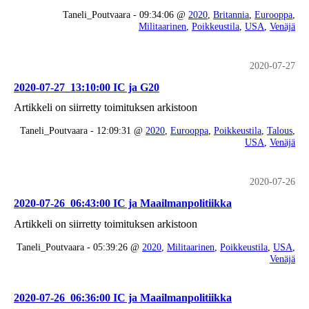
Taneli_Poutvaara - 09:34:06 @
2020
,
Britannia
,
Eurooppa
,
Militaarinen
,
Poikkeustila
,
USA
,
Venäjä
2020-07-27
2020-07-27_13:10:00 IC ja G20
Artikkeli on siirretty toimituksen arkistoon
Taneli_Poutvaara - 12:09:31 @
2020
,
Eurooppa
,
Poikkeustila
,
Talous
,
USA
,
Venäjä
2020-07-26
2020-07-26_06:43:00 IC ja Maailmanpolitiikka
Artikkeli on siirretty toimituksen arkistoon
Taneli_Poutvaara - 05:39:26 @
2020
,
Militaarinen
,
Poikkeustila
,
USA
,
Venäjä
2020-07-26_06:36:00 IC ja Maailmanpolitiikka