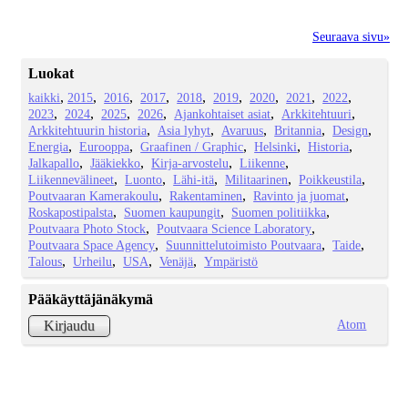
Seuraava sivu»
Luokat
kaikki
2015
2016
2017
2018
2019
2020
2021
2022
2023
2024
2025
2026
Ajankohtaiset asiat
Arkkitehtuuri
Arkkitehtuurin historia
Asia lyhyt
Avaruus
Britannia
Design
Energia
Eurooppa
Graafinen / Graphic
Helsinki
Historia
Jalkapallo
Jääkiekko
Kirja-arvostelu
Liikenne
Liikennevälineet
Luonto
Lähi-itä
Militaarinen
Poikkeustila
Poutvaaran Kamerakoulu
Rakentaminen
Ravinto ja juomat
Roskapostipalsta
Suomen kaupungit
Suomen politiikka
Poutvaara Photo Stock
Poutvaara Science Laboratory
Poutvaara Space Agency
Suunnittelutoimisto Poutvaara
Taide
Talous
Urheilu
USA
Venäjä
Ympäristö
Pääkäyttäjänäkymä
Atom
Kirjaudu