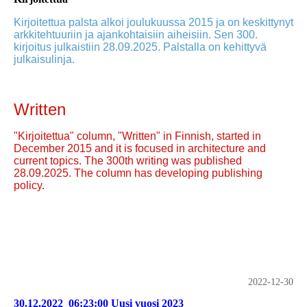
Kirjoitettua palsta alkoi joulukuussa 2015 ja on keskittynyt
arkkitehtuuriin ja ajankohtaisiin aiheisiin. Sen 300.
kirjoitus julkaistiin 28.09.2025. Palstalla on kehittyvä
julkaisulinja.
Written
"Kirjoitettua" column, "Written" in Finnish, started in
December 2015 and it is focused in architecture and
current topics. The 300th writing was published
28.09.2025. The column has developing publishing
policy.
2022-12-30
30.12.2022_06:23:00 Uusi vuosi 2023