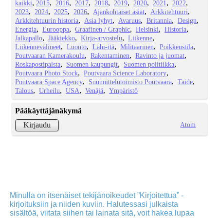
kaikki
2015
2016
2017
2018
2019
2020
2021
2022
2023
2024
2025
2026
Ajankohtaiset asiat
Arkkitehtuuri
Arkkitehtuurin historia
Asia lyhyt
Avaruus
Britannia
Design
Energia
Eurooppa
Graafinen / Graphic
Helsinki
Historia
Jalkapallo
Jääkiekko
Kirja-arvostelu
Liikenne
Liikennevälineet
Luonto
Lähi-itä
Militaarinen
Poikkeustila
Poutvaaran Kamerakoulu
Rakentaminen
Ravinto ja juomat
Roskapostipalsta
Suomen kaupungit
Suomen politiikka
Poutvaara Photo Stock
Poutvaara Science Laboratory
Poutvaara Space Agency
Suunnittelutoimisto Poutvaara
Taide
Talous
Urheilu
USA
Venäjä
Ympäristö
Pääkäyttäjänäkymä
Atom
Kirjaudu
Minulla on itsenäiset tekijänoikeudet ”Kirjoitettua” -
kirjoituksiin ja niiden kuviin. Halutessasi julkaista
sisältöä, viitata siihen tai lainata sitä, voit hakea lupaa