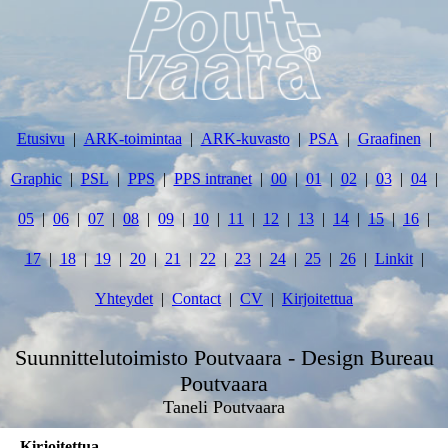
Etusivu
ARK-toimintaa
ARK-kuvasto
PSA
Graafinen
Graphic
PSL
PPS
PPS intranet
00
01
02
03
04
05
06
07
08
09
10
11
12
13
14
15
16
17
18
19
20
21
22
23
24
25
26
Linkit
Yhteydet
Contact
CV
Kirjoitettua
Suunnittelutoimisto Poutvaara - Design Bureau
Poutvaara
Taneli Poutvaara
Kirjoitettua