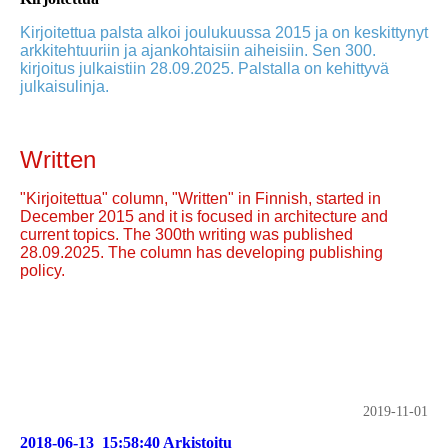
Kirjoitettua palsta alkoi joulukuussa 2015 ja on keskittynyt
arkkitehtuuriin ja ajankohtaisiin aiheisiin. Sen 300.
kirjoitus julkaistiin 28.09.2025. Palstalla on kehittyvä
julkaisulinja.
Written
"Kirjoitettua" column, "Written" in Finnish, started in
December 2015 and it is focused in architecture and
current topics. The 300th writing was published
28.09.2025. The column has developing publishing
policy.
2019-11-01
2018-06-13_15:58:40 Arkistoitu