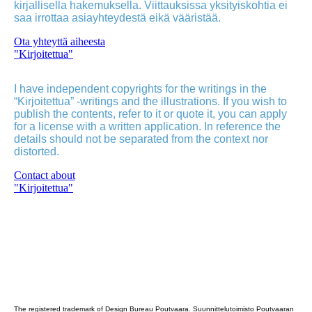
kirjallisella hakemuksella. Viittauksissa yksityiskohtia ei
saa irrottaa asiayhteydestä eikä vääristää.
Ota yhteyttä aiheesta
"Kirjoitettua"
I have independent copyrights for the writings in the
“Kirjoitettua” -writings and the illustrations. If you wish to
publish the contents, refer to it or quote it, you can apply
for a license with a written application. In reference the
details should not be separated from the context nor
distorted.
Contact about
"Kirjoitettua"
Poutvaara_2022_GRAY
The registered trademark of Design Bureau Poutvaara. Suunnittelutoimisto Poutvaaran