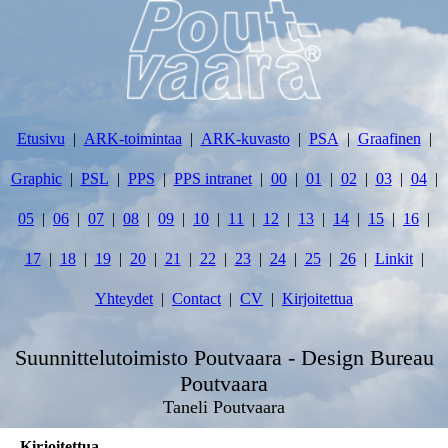
Etusivu
ARK-toimintaa
ARK-kuvasto
PSA
Graafinen
Graphic
PSL
PPS
PPS intranet
00
01
02
03
04
05
06
07
08
09
10
11
12
13
14
15
16
17
18
19
20
21
22
23
24
25
26
Linkit
Yhteydet
Contact
CV
Kirjoitettua
Suunnittelutoimisto Poutvaara - Design Bureau
Poutvaara
Taneli Poutvaara
Kirjoitettua