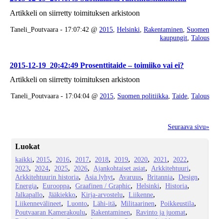
Artikkeli on siirretty toimituksen arkistoon
Taneli_Poutvaara - 17:07:42 @
2015
,
Helsinki
,
Rakentaminen
,
Suomen
kaupungit
,
Talous
2015-12-19_20:42:49 Prosenttitaide – toimiiko vai ei?
Artikkeli on siirretty toimituksen arkistoon
Taneli_Poutvaara - 17:04:04 @
2015
,
Suomen politiikka
,
Taide
,
Talous
Seuraava sivu»
Luokat
kaikki
2015
2016
2017
2018
2019
2020
2021
2022
2023
2024
2025
2026
Ajankohtaiset asiat
Arkkitehtuuri
Arkkitehtuurin historia
Asia lyhyt
Avaruus
Britannia
Design
Energia
Eurooppa
Graafinen / Graphic
Helsinki
Historia
Jalkapallo
Jääkiekko
Kirja-arvostelu
Liikenne
Liikennevälineet
Luonto
Lähi-itä
Militaarinen
Poikkeustila
Poutvaaran Kamerakoulu
Rakentaminen
Ravinto ja juomat