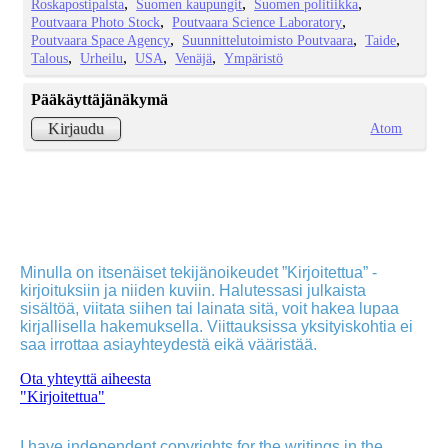
Roskapostipalsta
Suomen kaupungit
Suomen politiikka
Poutvaara Photo Stock
Poutvaara Science Laboratory
Poutvaara Space Agency
Suunnittelutoimisto Poutvaara
Taide
Talous
Urheilu
USA
Venäjä
Ympäristö
Pääkäyttäjänäkymä
Atom
Kirjaudu
Minulla on itsenäiset tekijänoikeudet ”Kirjoitettua” -
kirjoituksiin ja niiden kuviin. Halutessasi julkaista
sisältöä, viitata siihen tai lainata sitä, voit hakea lupaa
kirjallisella hakemuksella. Viittauksissa yksityiskohtia ei
saa irrottaa asiayhteydestä eikä vääristää.
Ota yhteyttä aiheesta
"Kirjoitettua"
I have independent copyrights for the writings in the