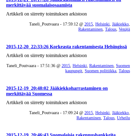
merkittävää suomalaisosaamista
Artikkeli on siirretty toimituksen arkistoon
Taneli_Poutvaara - 17:59:12 @
2015
,
Helsinki
,
Jääkiekko
,
Rakentaminen
,
Talous
,
Venäjä
2015-12-20_22:33:26 Korkeasta rakentamisesta Helsingissä
Artikkeli on siirretty toimituksen arkistoon
Taneli_Poutvaara - 17:51:36 @
2015
,
Helsinki
,
Rakentaminen
,
Suomen
kaupungit
,
Suomen politiikka
,
Talous
2015-12-19_20:48:02 Jääkiekkoharrastaminen on
merkittävää Suomessa
Artikkeli on siirretty toimituksen arkistoon
Taneli_Poutvaara - 17:09:24 @
2015
,
Helsinki
,
Jääkiekko
,
Rakentaminen
,
Talous
,
Urheilu
2015-12-19_20:46:43 Suomalaisia rakennushankkeita