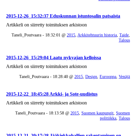
2015-12-26_15:32:37 Eduskunnan istuntosalin patsaista
Artikkeli on siirretty toimituksen arkistoon
Taneli_Poutvaara - 18:32:01 @
2015
,
Arkkitehtuurin historia
,
Taide
,
Talous
2015-12-26_15:29:04 Laatu nykyajan kelloissa
Artikkeli on siirretty toimituksen arkistoon
Taneli_Poutvaara - 18:28:40 @
2015
,
Design
,
Eurooppa
,
Venäjä
2015-12-22_18:45:28 Arkki- ja Sote-uudistus
Artikkeli on siirretty toimituksen arkistoon
Taneli_Poutvaara - 18:13:58 @
2015
,
Suomen kaupungit
,
Suomen
politiikka
,
Talous
2015-12-21_20:17:28 Jääkiekkohallien rakentaminen on