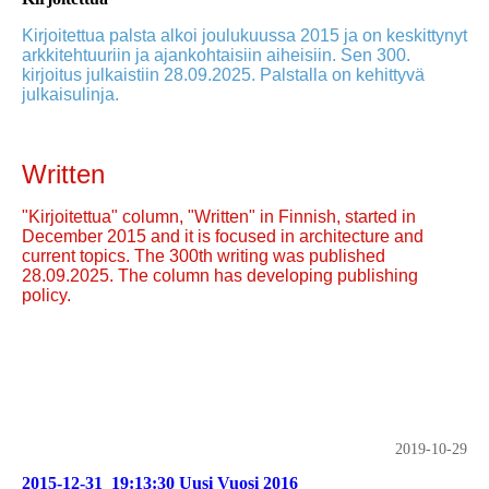
Kirjoitettua palsta alkoi joulukuussa 2015 ja on keskittynyt
arkkitehtuuriin ja ajankohtaisiin aiheisiin. Sen 300.
kirjoitus julkaistiin 28.09.2025. Palstalla on kehittyvä
julkaisulinja.
Written
"Kirjoitettua" column, "Written" in Finnish, started in
December 2015 and it is focused in architecture and
current topics. The 300th writing was published
28.09.2025. The column has developing publishing
policy.
2019-10-29
2015-12-31_19:13:30 Uusi Vuosi 2016