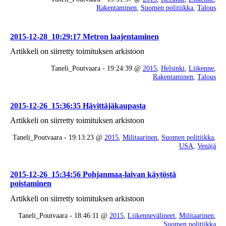
Rakentaminen
,
Suomen politiikka
,
Talous
2015-12-28_10:29:17 Metron laajentaminen
Artikkeli on siirretty toimituksen arkistoon
Taneli_Poutvaara - 19:24:39 @
2015
,
Helsinki
,
Liikenne
,
Rakentaminen
,
Talous
2015-12-26_15:36:35 Hävittäjäkaupasta
Artikkeli on siirretty toimituksen arkistoon
Taneli_Poutvaara - 19:13:23 @
2015
,
Militaarinen
,
Suomen politiikka
,
USA
,
Venäjä
2015-12-26_15:34:56 Pohjanmaa-laivan käytöstä
poistaminen
Artikkeli on siirretty toimituksen arkistoon
Taneli_Poutvaara - 18:46:11 @
2015
,
Liikennevälineet
,
Militaarinen
,
Suomen politiikka