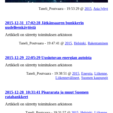
Taneli_Poutvaara - 19:53:29 @
2015
,
Asia lyhyt
2015-12-31_17:02:28 Jätkänsaaren bunkkerin
uudelleenkäytöstä
Artikkeli on siirretty toimituksen arkistoon
Taneli_Poutvaara - 19:47:41 @
2015
,
Helsinki
,
Rakentaminen
2015-12-29_22:05:29 Uusiutuvan energian autoista
Artikkeli on siirretty toimituksen arkistoon
Taneli_Poutvaara - 19:38:51 @
2015
,
Energia
,
Liikenne
,
Liikennevälineet
,
Suomen kaupungit
2015-12-28_10:31:41 Pisararata ja muut Suomen
ratahankkeet
Artikkeli on siirretty toimituksen arkistoon
Taneli_Poutvaara - 19:31:57 @
2015
,
Helsinki
,
Liikenne
,