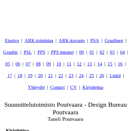
Etusivu
ARK-toimintaa
ARK-kuvasto
PSA
Graafinen
Graphic
PSL
PPS
PPS intranet
00
01
02
03
04
05
06
07
08
09
10
11
12
13
14
15
16
17
18
19
20
21
22
23
24
25
26
Linkit
Yhteydet
Contact
CV
Kirjoitettua
Suunnittelutoimisto Poutvaara - Design Bureau
Poutvaara
Taneli Poutvaara
Kirjoitettua