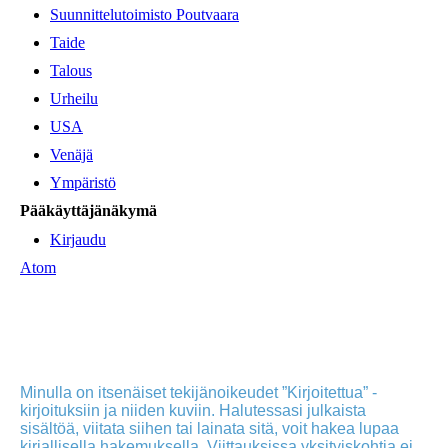
Suunnittelutoimisto Poutvaara
Taide
Talous
Urheilu
USA
Venäjä
Ympäristö
Pääkäyttäjänäkymä
Kirjaudu
Atom
Minulla on itsenäiset tekijänoikeudet ”Kirjoitettua” -
kirjoituksiin ja niiden kuviin. Halutessasi julkaista
sisältöä, viitata siihen tai lainata sitä, voit hakea lupaa
kirjallisella hakemuksella. Viittauksissa yksityiskohtia ei