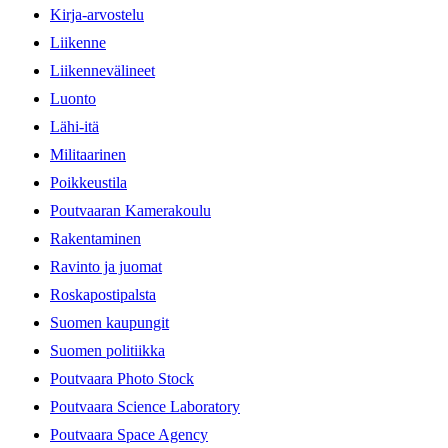
Kirja-arvostelu
Liikenne
Liikennevälineet
Luonto
Lähi-itä
Militaarinen
Poikkeustila
Poutvaaran Kamerakoulu
Rakentaminen
Ravinto ja juomat
Roskapostipalsta
Suomen kaupungit
Suomen politiikka
Poutvaara Photo Stock
Poutvaara Science Laboratory
Poutvaara Space Agency