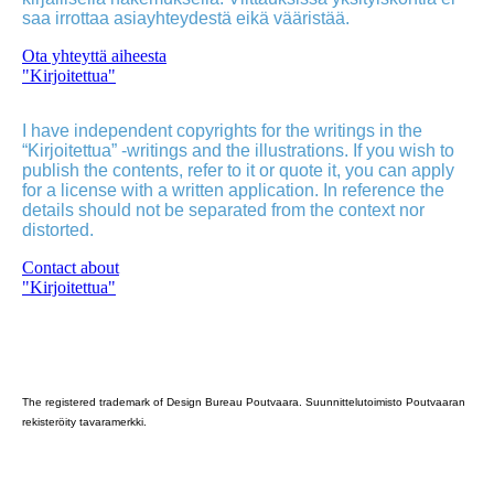
saa irrottaa asiayhteydestä eikä vääristää.
Ota yhteyttä aiheesta
"Kirjoitettua"
I have independent copyrights for the writings in the
“Kirjoitettua” -writings and the illustrations. If you wish to
publish the contents, refer to it or quote it, you can apply
for a license with a written application. In reference the
details should not be separated from the context nor
distorted.
Contact about
"Kirjoitettua"
Poutvaara_2022_GRAY
The registered trademark of Design Bureau Poutvaara. Suunnittelutoimisto Poutvaaran
rekisteröity tavaramerkki.