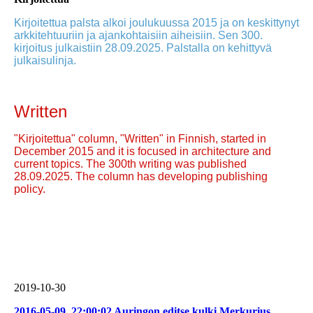
Kirjoitettua palsta alkoi joulukuussa 2015 ja on keskittynyt
arkkitehtuuriin ja ajankohtaisiin aiheisiin. Sen 300.
kirjoitus julkaistiin 28.09.2025. Palstalla on kehittyvä
julkaisulinja.
Written
"Kirjoitettua" column, "Written" in Finnish, started in
December 2015 and it is focused in architecture and
current topics. The 300th writing was published
28.09.2025. The column has developing publishing
policy.
2019-10-30
2016-05-09_22:00:02 Auringon editse kulki Merkurius