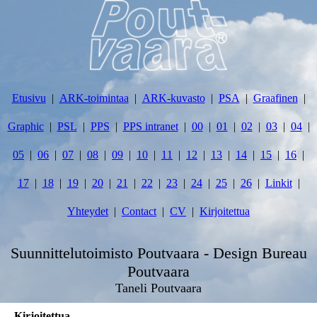
Etusivu
ARK-toimintaa
ARK-kuvasto
PSA
Graafinen
Graphic
PSL
PPS
PPS intranet
00
01
02
03
04
05
06
07
08
09
10
11
12
13
14
15
16
17
18
19
20
21
22
23
24
25
26
Linkit
Yhteydet
Contact
CV
Kirjoitettua
Suunnittelutoimisto Poutvaara - Design Bureau
Poutvaara
Taneli Poutvaara
Kirjoitettua