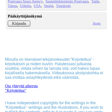
Poutvaara Space Agency
Suunnittelutoimisto Poutvaara
Taide
Talous
Urheilu
USA
Venäjä
Ympäristö
Pääkäyttäjänäkymä
Atom
Kirjaudu
Minulla on itsenäiset tekijänoikeudet ”Kirjoitettua” -
kirjoituksiin ja niiden kuviin. Halutessasi julkaista
sisältöä, viitata siihen tai lainata sitä, voit hakea lupaa
kirjallisella hakemuksella. Viittauksissa yksityiskohtia ei
saa irrottaa asiayhteydestä eikä vääristää.
Ota yhteyttä aiheesta
"Kirjoitettua"
I have independent copyrights for the writings in the
“Kirjoitettua” -writings and the illustrations. If you wish to
publish the contents, refer to it or quote it, you can apply