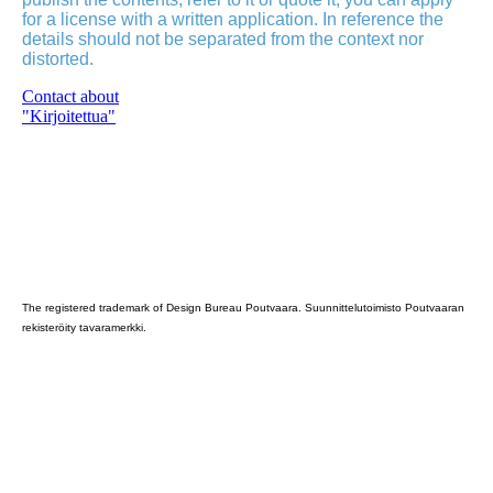
for a license with a written application. In reference the
details should not be separated from the context nor
distorted.
Contact about
"Kirjoitettua"
Poutvaara_2022_GRAY
The registered trademark of Design Bureau Poutvaara. Suunnittelutoimisto Poutvaaran
rekisteröity tavaramerkki.