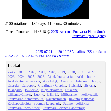
2100 rotations = 135 days, 11 hours, 30 minutes.
Taneli_Poutvaara - 14:48:18 @
2025
,
Avaruus
,
Poutvaara Photo Stock
,
Poutvaara Space Agency
2025-07-21_14:20:10 PSA mallinsi ISS:n radan »
« 2025-09-09_20:46:30 PSL and Polyhedrons
Luokat
kaikki
2015
2016
2017
2018
2019
2020
2021
2022
2023
2024
2025
2026
Ajankohtaiset asiat
Arkkitehtuuri
Arkkitehtuurin historia
Asia lyhyt
Avaruus
Britannia
Design
Energia
Eurooppa
Graafinen / Graphic
Helsinki
Historia
Jalkapallo
Jääkiekko
Kirja-arvostelu
Liikenne
Liikennevälineet
Luonto
Lähi-itä
Militaarinen
Poikkeustila
Poutvaaran Kamerakoulu
Rakentaminen
Ravinto ja juomat
Roskapostipalsta
Suomen kaupungit
Suomen politiikka
Poutvaara Photo Stock
Poutvaara Science Laboratory