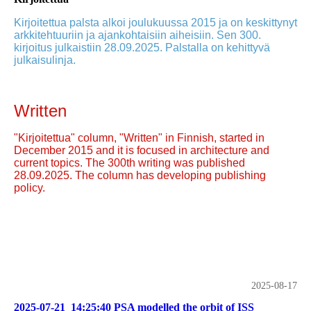
Kirjoitettua palsta alkoi joulukuussa 2015 ja on keskittynyt
arkkitehtuuriin ja ajankohtaisiin aiheisiin. Sen 300.
kirjoitus julkaistiin 28.09.2025. Palstalla on kehittyvä
julkaisulinja.
Written
"Kirjoitettua" column, "Written" in Finnish, started in
December 2015 and it is focused in architecture and
current topics. The 300th writing was published
28.09.2025. The column has developing publishing
policy.
2025-08-17
2025-07-21_14:25:40 PSA modelled the orbit of ISS