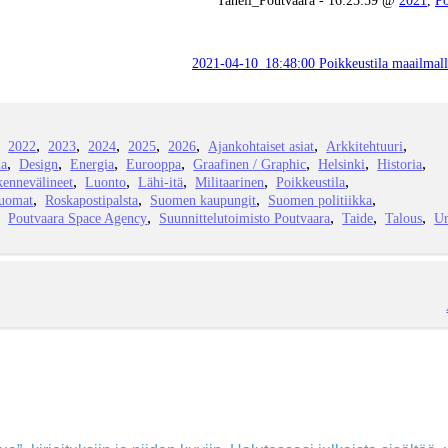
2021-04-10_18:48:00 Poikkeustila maailmal
2022
2023
2024
2025
2026
Ajankohtaiset asiat
Arkkitehtuuri
ia
Design
Energia
Eurooppa
Graafinen / Graphic
Helsinki
Historia
kennevälineet
Luonto
Lähi-itä
Militaarinen
Poikkeustila
juomat
Roskapostipalsta
Suomen kaupungit
Suomen politiikka
Poutvaara Space Agency
Suunnittelutoimisto Poutvaara
Taide
Talous
Ur