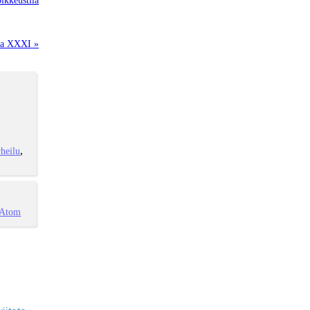
la XXXI »
heilu
Atom