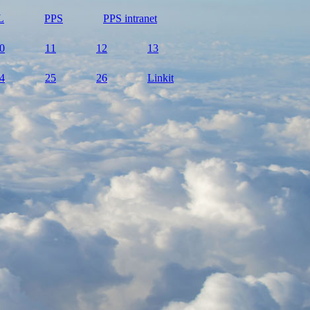
L
PPS
PPS intranet
0
11
12
13
4
25
26
Linkit