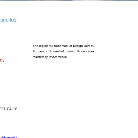
irjoitus
Poutvaara_2022_GRAY
The registered trademark of Design Bureau
Poutvaara. Suunnittelutoimisto Poutvaaran
rekisteröity tavaramerkki.
nt
021-04-16
ikkeustila