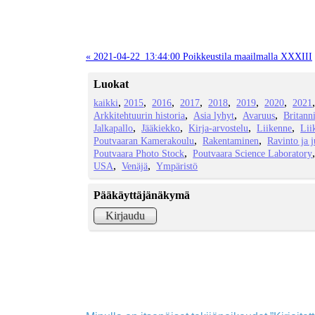
« 2021-04-22_13:44:00 Poikkeustila maailmalla XXXIII
Luokat
kaikki
2015
2016
2017
2018
2019
2020
2021
Arkkitehtuurin historia
Asia lyhyt
Avaruus
Britann
Jalkapallo
Jääkiekko
Kirja-arvostelu
Liikenne
Lii
Poutvaaran Kamerakoulu
Rakentaminen
Ravinto ja 
Poutvaara Photo Stock
Poutvaara Science Laboratory
USA
Venäjä
Ympäristö
Pääkäyttäjänäkymä
Kirjaudu