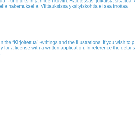
a” -kirjoituksiin ja niiden kuviin. Halutessasi julkaista sisältöä, v
isella hakemuksella. Viittauksissa yksityiskohtia ei saa irrottaa
 the “Kirjoitettua” -writings and the illustrations. If you wish to 
ply for a license with a written application. In reference the detail
.