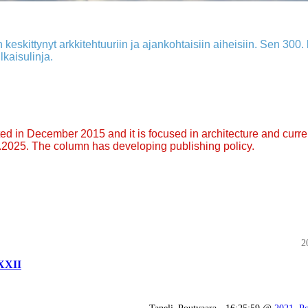
 keskittynyt arkkitehtuuriin ja ajankohtaisiin aiheisiin. Sen 300. k
lkaisulinja.
arted in December 2015 and it is focused in architecture and curre
9.2025. The column has developing publishing policy.
2
XXXII
Taneli_Poutvaara - 16:25:59 @
2021
,
Po