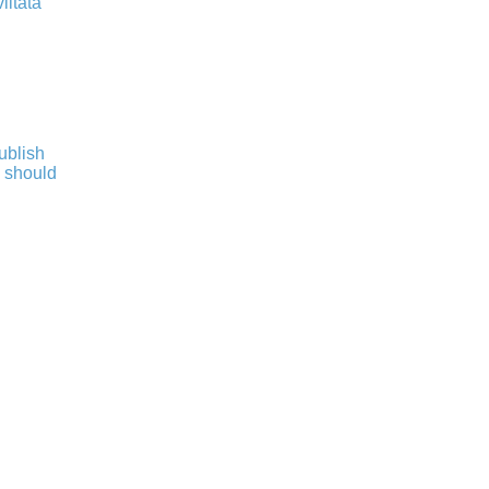
iitata
publish
s should