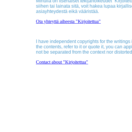
Minulla on itsenäiset tekijänoikeudet ”Kirjoitettu
siihen tai lainata sitä, voit hakea lupaa kirjall
asiayhteydestä eikä vääristää.
Ota yhteyttä aiheesta "Kirjoitettua"
I have independent copyrights for the writings in
the contents, refer to it or quote it, you can ap
not be separated from the context nor distorted
Contact about "Kirjoitettua"