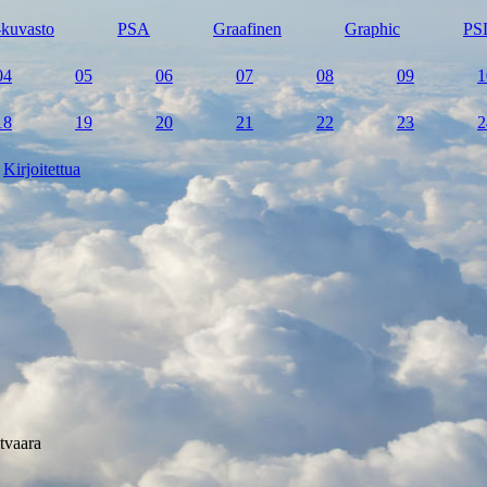
kuvasto
PSA
Graafinen
Graphic
PS
04
05
06
07
08
09
1
18
19
20
21
22
23
2
Kirjoitettua
tvaara