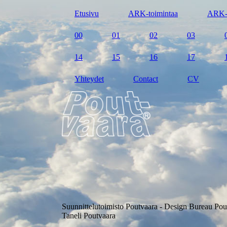
Etusivu
ARK-toimintaa
ARK-
00
01
02
03
14
15
16
17
Yhteydet
Contact
CV
Suunnittelutoimisto Poutvaara - Design Bureau Pou
Taneli Poutvaara