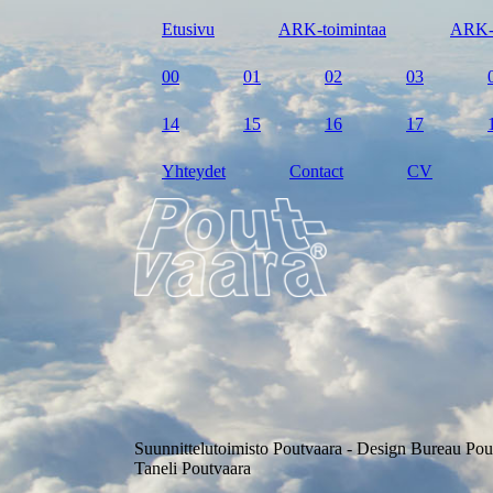
Etusivu
ARK-toimintaa
ARK-
00
01
02
03
14
15
16
17
Yhteydet
Contact
CV
Suunnittelutoimisto Poutvaara - Design Bureau Pou
Taneli Poutvaara