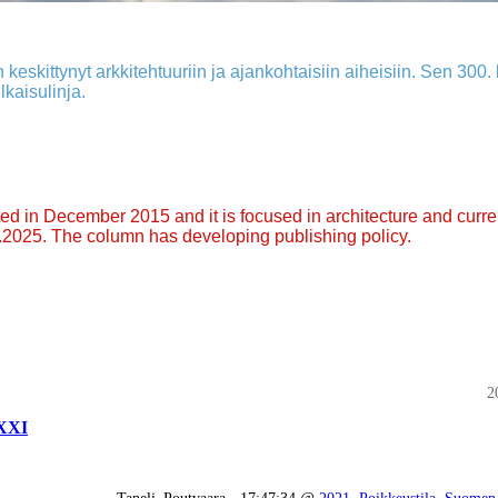
 keskittynyt arkkitehtuuriin ja ajankohtaisiin aiheisiin. Sen 300. k
lkaisulinja.
arted in December 2015 and it is focused in architecture and curre
9.2025. The column has developing publishing policy.
2
XXXI
Taneli_Poutvaara - 17:47:34 @
2021
,
Poikkeustila
,
Suomen 