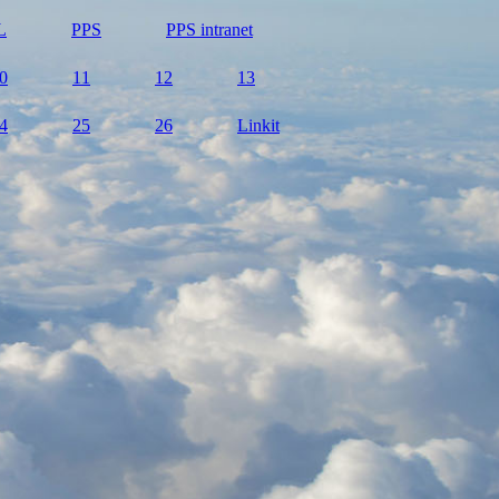
L
PPS
PPS intranet
0
11
12
13
4
25
26
Linkit