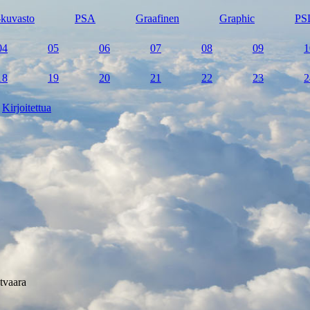
kuvasto
PSA
Graafinen
Graphic
PS
04
05
06
07
08
09
1
18
19
20
21
22
23
2
Kirjoitettua
tvaara