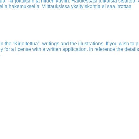
a” -kirjoituksiin ja niiden kuviin. Halutessasi julkaista sisältöä, v
isella hakemuksella. Viittauksissa yksityiskohtia ei saa irrottaa
 the “Kirjoitettua” -writings and the illustrations. If you wish to 
ply for a license with a written application. In reference the detail
.