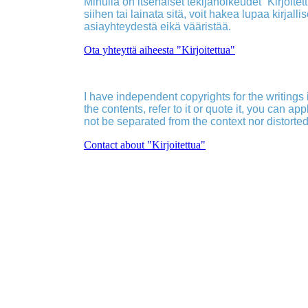
Minulla on itsenäiset tekijänoikeudet ”Kirjoitettu
siihen tai lainata sitä, voit hakea lupaa kirjall
asiayhteydestä eikä vääristää.
Ota yhteyttä aiheesta "Kirjoitettua"
I have independent copyrights for the writings in
the contents, refer to it or quote it, you can ap
not be separated from the context nor distorted
Contact about "Kirjoitettua"