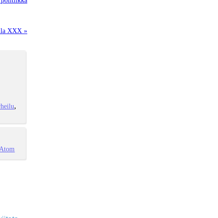
lla XXX »
heilu
Atom