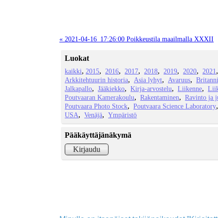
« 2021-04-16_17:26:00 Poikkeustila maailmalla XXXII
Luokat
kaikki
2015
2016
2017
2018
2019
2020
2021
Arkkitehtuurin historia
Asia lyhyt
Avaruus
Britann
Jalkapallo
Jääkiekko
Kirja-arvostelu
Liikenne
Lii
Poutvaaran Kamerakoulu
Rakentaminen
Ravinto ja 
Poutvaara Photo Stock
Poutvaara Science Laboratory
USA
Venäjä
Ympäristö
Pääkäyttäjänäkymä
Kirjaudu