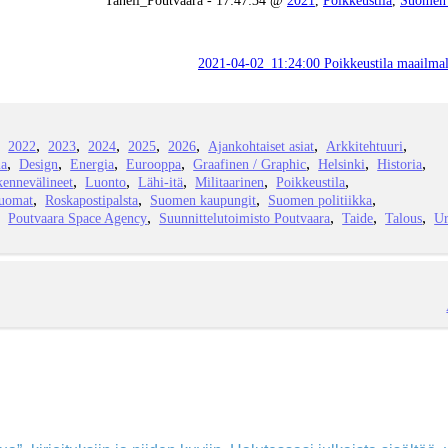
2021-04-02_11:24:00 Poikkeustila maailma
2022
2023
2024
2025
2026
Ajankohtaiset asiat
Arkkitehtuuri
ia
Design
Energia
Eurooppa
Graafinen / Graphic
Helsinki
Historia
kennevälineet
Luonto
Lähi-itä
Militaarinen
Poikkeustila
juomat
Roskapostipalsta
Suomen kaupungit
Suomen politiikka
Poutvaara Space Agency
Suunnittelutoimisto Poutvaara
Taide
Talous
Ur