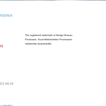
irjoitus
Poutvaara_2022_GRAY
The registered trademark of Design Bureau
Poutvaara. Suunnittelutoimisto Poutvaaran
rekisteröity tavaramerkki.
nt
021-04-10
politiikka