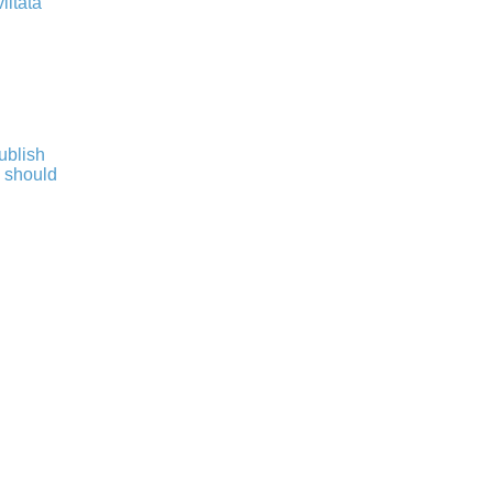
iitata
publish
s should