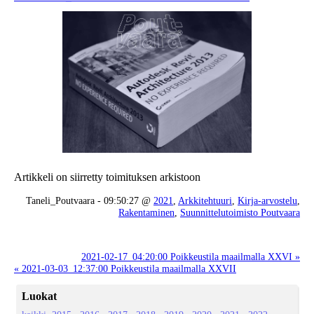
Artikkeli on siirretty toimituksen arkistoon
Taneli_Poutvaara - 09:50:27 @
2021
,
Arkkitehtuuri
,
Kirja-arvostelu
,
Rakentaminen
,
Suunnittelutoimisto Poutvaara
2021-02-17_04:20:00 Poikkeustila maailmalla XXVI »
« 2021-03-03_12:37:00 Poikkeustila maailmalla XXVII
Luokat