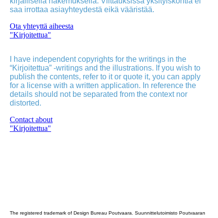
kirjallisella hakemuksella. Viittauksissa yksityiskohtia ei
saa irrottaa asiayhteydestä eikä vääristää.
Ota yhteyttä aiheesta
"Kirjoitettua"
I have independent copyrights for the writings in the
“Kirjoitettua” -writings and the illustrations. If you wish to
publish the contents, refer to it or quote it, you can apply
for a license with a written application. In reference the
details should not be separated from the context nor
distorted.
Contact about
"Kirjoitettua"
Poutvaara_2022_GRAY
The registered trademark of Design Bureau Poutvaara. Suunnittelutoimisto Poutvaaran