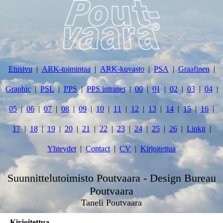
Etusivu
ARK-toimintaa
ARK-kuvasto
PSA
Graafinen
Graphic
PSL
PPS
PPS intranet
00
01
02
03
04
05
06
07
08
09
10
11
12
13
14
15
16
17
18
19
20
21
22
23
24
25
26
Linkit
Yhteydet
Contact
CV
Kirjoitettua
Suunnittelutoimisto Poutvaara - Design Bureau
Poutvaara
Taneli Poutvaara
Kirjoitettua