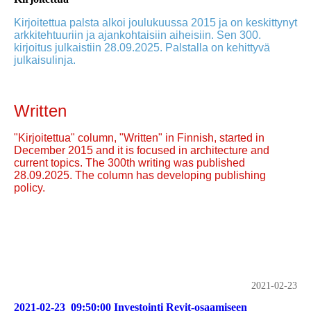
Kirjoitettua palsta alkoi joulukuussa 2015 ja on keskittynyt
arkkitehtuuriin ja ajankohtaisiin aiheisiin. Sen 300.
kirjoitus julkaistiin 28.09.2025. Palstalla on kehittyvä
julkaisulinja.
Written
"Kirjoitettua" column, "Written" in Finnish, started in
December 2015 and it is focused in architecture and
current topics. The 300th writing was published
28.09.2025. The column has developing publishing
policy.
2021-02-23
2021-02-23_09:50:00 Investointi Revit-osaamiseen