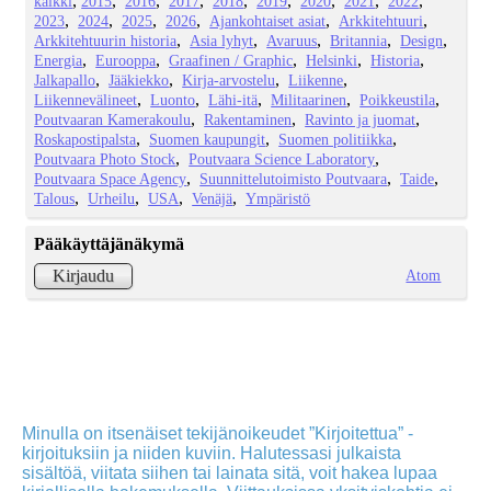
kaikki
2015
2016
2017
2018
2019
2020
2021
2022
2023
2024
2025
2026
Ajankohtaiset asiat
Arkkitehtuuri
Arkkitehtuurin historia
Asia lyhyt
Avaruus
Britannia
Design
Energia
Eurooppa
Graafinen / Graphic
Helsinki
Historia
Jalkapallo
Jääkiekko
Kirja-arvostelu
Liikenne
Liikennevälineet
Luonto
Lähi-itä
Militaarinen
Poikkeustila
Poutvaaran Kamerakoulu
Rakentaminen
Ravinto ja juomat
Roskapostipalsta
Suomen kaupungit
Suomen politiikka
Poutvaara Photo Stock
Poutvaara Science Laboratory
Poutvaara Space Agency
Suunnittelutoimisto Poutvaara
Taide
Talous
Urheilu
USA
Venäjä
Ympäristö
Pääkäyttäjänäkymä
Atom
Kirjaudu
Minulla on itsenäiset tekijänoikeudet ”Kirjoitettua” -
kirjoituksiin ja niiden kuviin. Halutessasi julkaista
sisältöä, viitata siihen tai lainata sitä, voit hakea lupaa