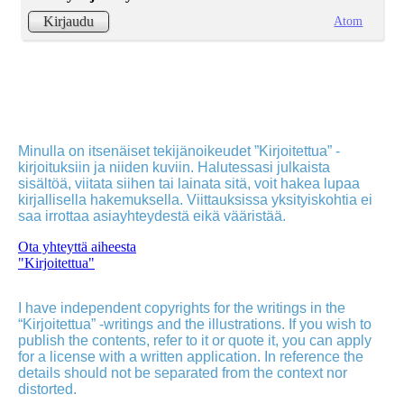
Atom
Kirjaudu
Minulla on itsenäiset tekijänoikeudet ”Kirjoitettua” -
kirjoituksiin ja niiden kuviin. Halutessasi julkaista
sisältöä, viitata siihen tai lainata sitä, voit hakea lupaa
kirjallisella hakemuksella. Viittauksissa yksityiskohtia ei
saa irrottaa asiayhteydestä eikä vääristää.
Ota yhteyttä aiheesta
"Kirjoitettua"
I have independent copyrights for the writings in the
“Kirjoitettua” -writings and the illustrations. If you wish to
publish the contents, refer to it or quote it, you can apply
for a license with a written application. In reference the
details should not be separated from the context nor
distorted.