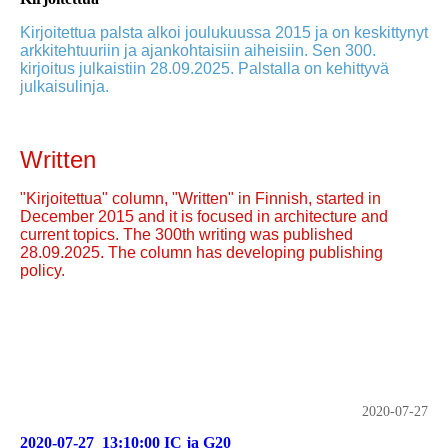
Kirjoitettua palsta alkoi joulukuussa 2015 ja on keskittynyt
arkkitehtuuriin ja ajankohtaisiin aiheisiin. Sen 300.
kirjoitus julkaistiin 28.09.2025. Palstalla on kehittyvä
julkaisulinja.
Written
"Kirjoitettua" column, "Written" in Finnish, started in
December 2015 and it is focused in architecture and
current topics. The 300th writing was published
28.09.2025. The column has developing publishing
policy.
2020-07-27
2020-07-27_13:10:00 IC ja G20