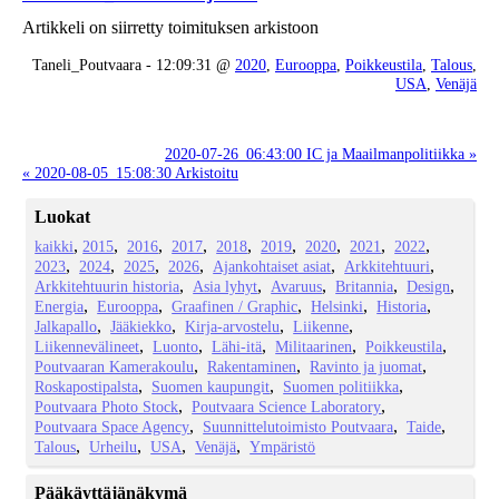
Artikkeli on siirretty toimituksen arkistoon
Taneli_Poutvaara - 12:09:31 @
2020
,
Eurooppa
,
Poikkeustila
,
Talous
,
USA
,
Venäjä
2020-07-26_06:43:00 IC ja Maailmanpolitiikka »
« 2020-08-05_15:08:30 Arkistoitu
Luokat
kaikki
2015
2016
2017
2018
2019
2020
2021
2022
2023
2024
2025
2026
Ajankohtaiset asiat
Arkkitehtuuri
Arkkitehtuurin historia
Asia lyhyt
Avaruus
Britannia
Design
Energia
Eurooppa
Graafinen / Graphic
Helsinki
Historia
Jalkapallo
Jääkiekko
Kirja-arvostelu
Liikenne
Liikennevälineet
Luonto
Lähi-itä
Militaarinen
Poikkeustila
Poutvaaran Kamerakoulu
Rakentaminen
Ravinto ja juomat
Roskapostipalsta
Suomen kaupungit
Suomen politiikka
Poutvaara Photo Stock
Poutvaara Science Laboratory
Poutvaara Space Agency
Suunnittelutoimisto Poutvaara
Taide
Talous
Urheilu
USA
Venäjä
Ympäristö
Pääkäyttäjänäkymä