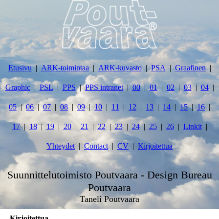
Etusivu
ARK-toimintaa
ARK-kuvasto
PSA
Graafinen
Graphic
PSL
PPS
PPS intranet
00
01
02
03
04
05
06
07
08
09
10
11
12
13
14
15
16
17
18
19
20
21
22
23
24
25
26
Linkit
Yhteydet
Contact
CV
Kirjoitettua
Suunnittelutoimisto Poutvaara - Design Bureau
Poutvaara
Taneli Poutvaara
Kirjoitettua