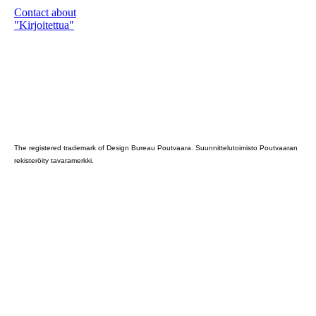
Contact about
"Kirjoitettua"
Poutvaara_2022_GRAY
The registered trademark of Design Bureau Poutvaara. Suunnittelutoimisto Poutvaaran
rekisteröity tavaramerkki.