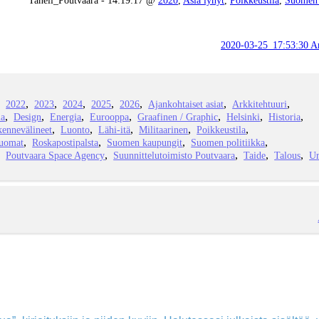
2020-03-25_17:53:30 Ar
2022
2023
2024
2025
2026
Ajankohtaiset asiat
Arkkitehtuuri
ia
Design
Energia
Eurooppa
Graafinen / Graphic
Helsinki
Historia
kennevälineet
Luonto
Lähi-itä
Militaarinen
Poikkeustila
juomat
Roskapostipalsta
Suomen kaupungit
Suomen politiikka
Poutvaara Space Agency
Suunnittelutoimisto Poutvaara
Taide
Talous
Ur