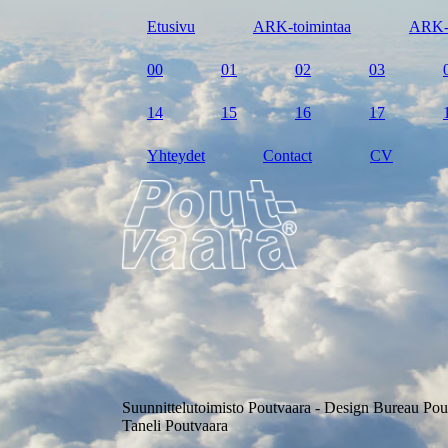
Etusivu
ARK-toimintaa
ARK-
00
01
02
03
14
15
16
17
Yhteydet
Contact
CV
Suunnittelutoimisto Poutvaara - Design Bureau Pou
Taneli Poutvaara