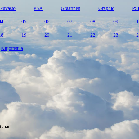
kuvasto
PSA
Graafinen
Graphic
PS
04
05
06
07
08
09
1
18
19
20
21
22
23
2
Kirjoitettua
tvaara