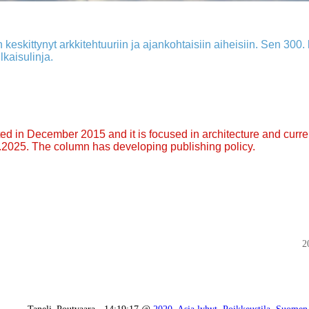
 keskittynyt arkkitehtuuriin ja ajankohtaisiin aiheisiin. Sen 300. k
lkaisulinja.
arted in December 2015 and it is focused in architecture and curre
9.2025. The column has developing publishing policy.
2
Taneli_Poutvaara - 14:19:17 @
2020
,
Asia lyhyt
,
Poikkeustila
,
Suomen 