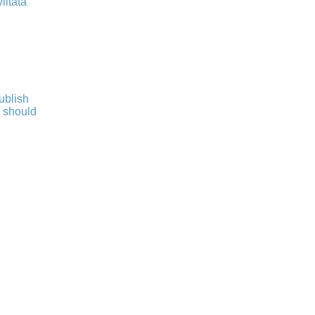
iitata
publish
s should