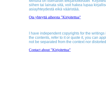
Minulla on itsenäiset tekijänoikeudet ”Kirjoitettu
siihen tai lainata sitä, voit hakea lupaa kirjall
asiayhteydestä eikä vääristää.
Ota yhteyttä aiheesta "Kirjoitettua"
I have independent copyrights for the writings in
the contents, refer to it or quote it, you can ap
not be separated from the context nor distorted
Contact about "Kirjoitettua"