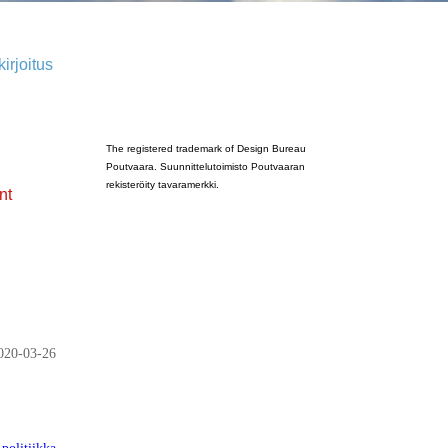
irjoitus
Poutvaara_2022_GRAY
The registered trademark of Design Bureau
Poutvaara. Suunnittelutoimisto Poutvaaran
rekisteröity tavaramerkki.
nt
020-03-26
politiikka