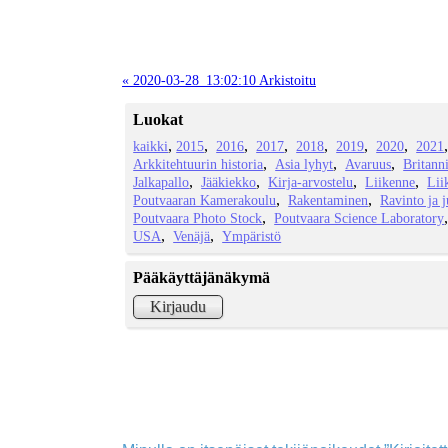
« 2020-03-28_13:02:10 Arkistoitu
Luokat
kaikki
2015
2016
2017
2018
2019
2020
2021
Arkkitehtuurin historia
Asia lyhyt
Avaruus
Britann
Jalkapallo
Jääkiekko
Kirja-arvostelu
Liikenne
Lii
Poutvaaran Kamerakoulu
Rakentaminen
Ravinto ja 
Poutvaara Photo Stock
Poutvaara Science Laboratory
USA
Venäjä
Ympäristö
Pääkäyttäjänäkymä
Kirjaudu