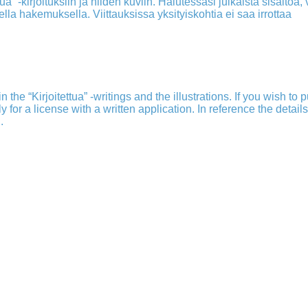
a” -kirjoituksiin ja niiden kuviin. Halutessasi julkaista sisältöä, v
isella hakemuksella. Viittauksissa yksityiskohtia ei saa irrottaa
 the “Kirjoitettua” -writings and the illustrations. If you wish to 
ply for a license with a written application. In reference the detail
.