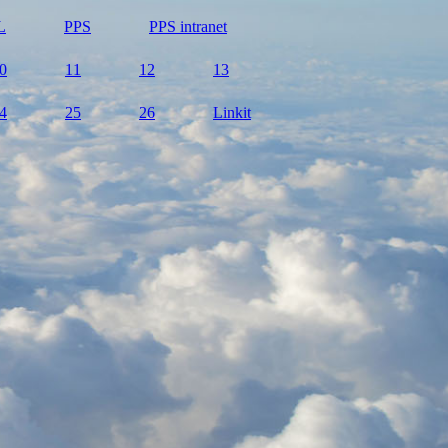
L
PPS
PPS intranet
0
11
12
13
4
25
26
Linkit