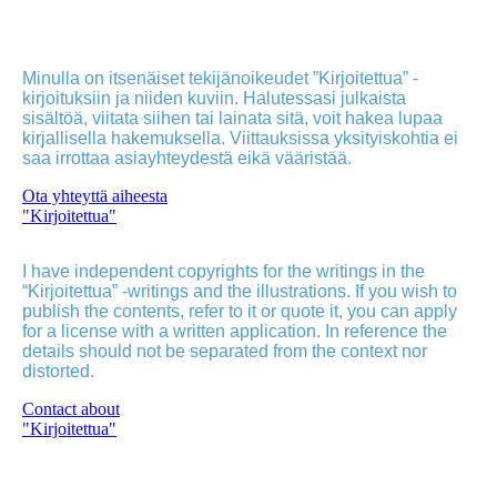
Minulla on itsenäiset tekijänoikeudet ”Kirjoitettua” -
kirjoituksiin ja niiden kuviin. Halutessasi julkaista
sisältöä, viitata siihen tai lainata sitä, voit hakea lupaa
kirjallisella hakemuksella. Viittauksissa yksityiskohtia ei
saa irrottaa asiayhteydestä eikä vääristää.
Ota yhteyttä aiheesta
"Kirjoitettua"
I have independent copyrights for the writings in the
“Kirjoitettua” -writings and the illustrations. If you wish to
publish the contents, refer to it or quote it, you can apply
for a license with a written application. In reference the
details should not be separated from the context nor
distorted.
Contact about
"Kirjoitettua"