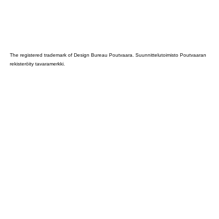
Poutvaara_2022_GRAY
The registered trademark of Design Bureau Poutvaara. Suunnittelutoimisto Poutvaaran
rekisteröity tavaramerkki.