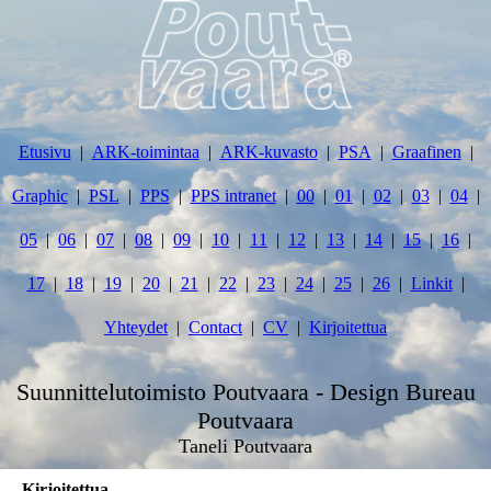
Etusivu
ARK-toimintaa
ARK-kuvasto
PSA
Graafinen
Graphic
PSL
PPS
PPS intranet
00
01
02
03
04
05
06
07
08
09
10
11
12
13
14
15
16
17
18
19
20
21
22
23
24
25
26
Linkit
Yhteydet
Contact
CV
Kirjoitettua
Suunnittelutoimisto Poutvaara - Design Bureau
Poutvaara
Taneli Poutvaara
Kirjoitettua