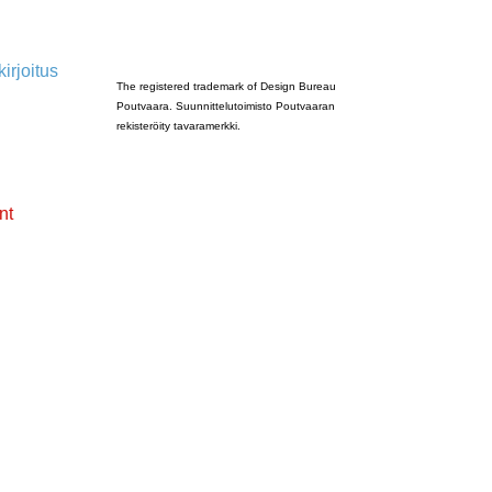
Poutvaara_2022_GRAY
irjoitus
The registered trademark of Design Bureau
Poutvaara. Suunnittelutoimisto Poutvaaran
rekisteröity tavaramerkki.
nt