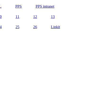
L
PPS
PPS intranet
0
11
12
13
4
25
26
Linkit