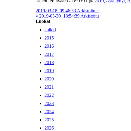
Taneli_Poutvaara - 18:03:11 @
2019
,
Asia lyhyt
,
Br
2019-03-18_09:46:53 Arkistoitu »
« 2019-03-30_18:54:39 Arkistoitu
Luokat
kaikki
2015
2016
2017
2018
2019
2020
2021
2022
2023
2024
2025
2026