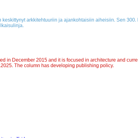
 keskittynyt arkkitehtuuriin ja ajankohtaisiin aiheisiin. Sen 300. k
lkaisulinja.
arted in December 2015 and it is focused in architecture and curre
9.2025. The column has developing publishing policy.