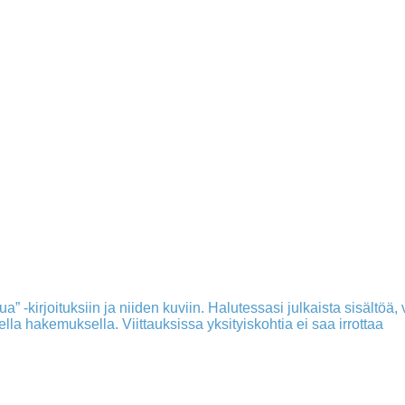
a” -kirjoituksiin ja niiden kuviin. Halutessasi julkaista sisältöä, v
isella hakemuksella. Viittauksissa yksityiskohtia ei saa irrottaa