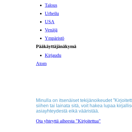
Talous
Urheilu
USA
Venäjä
Ympäristö
Pääkäyttäjänäkymä
Kirjaudu
Atom
Minulla on itsenäiset tekijänoikeudet ”Kirjoitettu
siihen tai lainata sitä, voit hakea lupaa kirjall
asiayhteydestä eikä vääristää.
Ota yhteyttä aiheesta "Kirjoitettua"