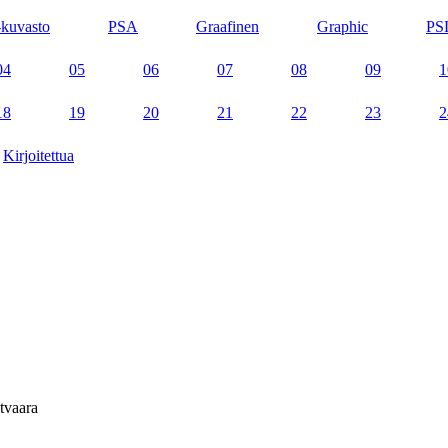
kuvasto
PSA
Graafinen
Graphic
PS
04
05
06
07
08
09
1
18
19
20
21
22
23
2
Kirjoitettua
tvaara