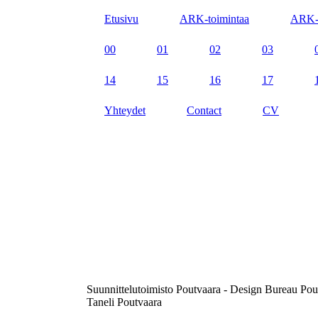
Etusivu
ARK-toimintaa
ARK-
00
01
02
03
14
15
16
17
Yhteydet
Contact
CV
Suunnittelutoimisto Poutvaara - Design Bureau Pou
Taneli Poutvaara