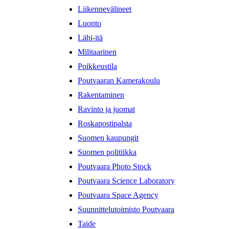
Liikennevälineet
Luonto
Lähi-itä
Militaarinen
Poikkeustila
Poutvaaran Kamerakoulu
Rakentaminen
Ravinto ja juomat
Roskapostipalsta
Suomen kaupungit
Suomen politiikka
Poutvaara Photo Stock
Poutvaara Science Laboratory
Poutvaara Space Agency
Suunnittelutoimisto Poutvaara
Taide