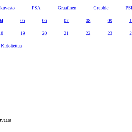
kuvasto
PSA
Graafinen
Graphic
PS
04
05
06
07
08
09
1
18
19
20
21
22
23
2
Kirjoitettua
tvaara