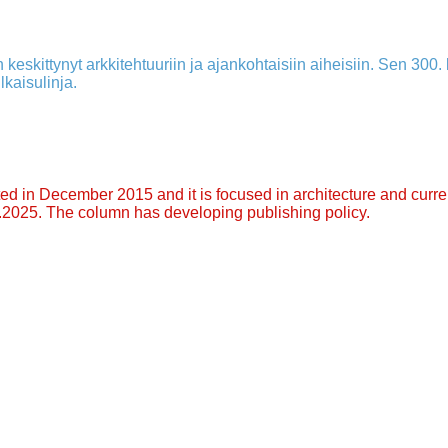
 keskittynyt arkkitehtuuriin ja ajankohtaisiin aiheisiin. Sen 300. k
lkaisulinja.
arted in December 2015 and it is focused in architecture and curre
9.2025. The column has developing publishing policy.