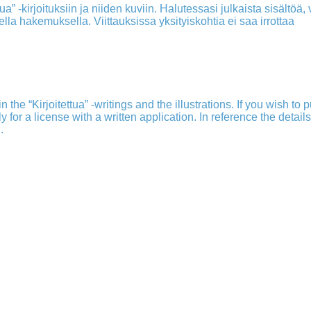
a” -kirjoituksiin ja niiden kuviin. Halutessasi julkaista sisältöä, v
isella hakemuksella. Viittauksissa yksityiskohtia ei saa irrottaa
 the “Kirjoitettua” -writings and the illustrations. If you wish to 
ply for a license with a written application. In reference the detail
.